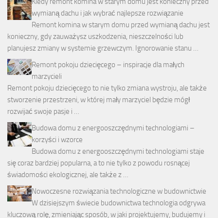
Kiedy remont komina w starym domu jest konieczny przed
wymianą dachu i jak wybrać najlepsze rozwiązanie
Remont komina w starym domu przed wymianą dachu jest
konieczny, gdy zauważysz uszkodzenia, nieszczelności lub
planujesz zmiany w systemie grzewczym. Ignorowanie stanu …
Remont pokoju dziecięcego – inspiracje dla małych
marzycieli
Remont pokoju dziecięcego to nie tylko zmiana wystroju, ale także
stworzenie przestrzeni, w której mały marzyciel będzie mógł
rozwijać swoje pasje i …
Budowa domu z energooszczędnymi technologiami –
korzyści i wzorce
Budowa domu z energooszczędnymi technologiami staje
się coraz bardziej popularna, a to nie tylko z powodu rosnącej
świadomości ekologicznej, ale także z …
Nowoczesne rozwiązania technologiczne w budownictwie
W dzisiejszym świecie budownictwa technologia odgrywa
kluczową rolę, zmieniając sposób, w jaki projektujemy, budujemy i