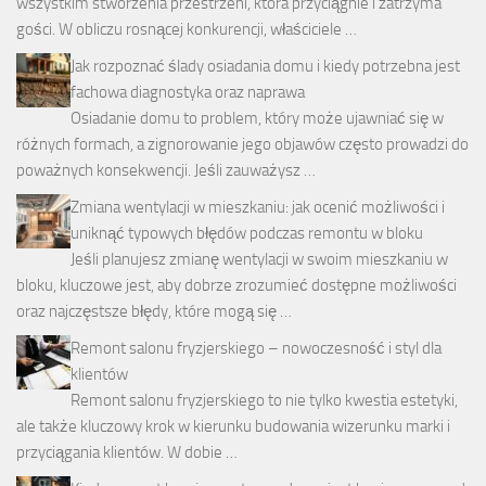
wszystkim stworzenia przestrzeni, która przyciągnie i zatrzyma
gości. W obliczu rosnącej konkurencji, właściciele …
Jak rozpoznać ślady osiadania domu i kiedy potrzebna jest
fachowa diagnostyka oraz naprawa
Osiadanie domu to problem, który może ujawniać się w
różnych formach, a zignorowanie jego objawów często prowadzi do
poważnych konsekwencji. Jeśli zauważysz …
Zmiana wentylacji w mieszkaniu: jak ocenić możliwości i
uniknąć typowych błędów podczas remontu w bloku
Jeśli planujesz zmianę wentylacji w swoim mieszkaniu w
bloku, kluczowe jest, aby dobrze zrozumieć dostępne możliwości
oraz najczęstsze błędy, które mogą się …
Remont salonu fryzjerskiego – nowoczesność i styl dla
klientów
Remont salonu fryzjerskiego to nie tylko kwestia estetyki,
ale także kluczowy krok w kierunku budowania wizerunku marki i
przyciągania klientów. W dobie …