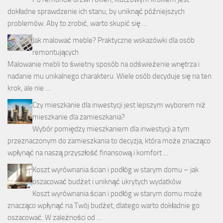
dokładne sprawdzenie ich stanu, by uniknąć późniejszych
problemów. Aby to zrobić, warto skupić się …
Jak malować meble? Praktyczne wskazówki dla osób
remontujących
Malowanie mebli to świetny sposób na odświeżenie wnętrza i
nadanie mu unikalnego charakteru. Wiele osób decyduje się na ten
krok, ale nie …
Czy mieszkanie dla inwestycji jest lepszym wyborem niż
mieszkanie dla zamieszkania?
Wybór pomiędzy mieszkaniem dla inwestycji a tym
przeznaczonym do zamieszkania to decyzja, która może znacząco
wpłynąć na naszą przyszłość finansową i komfort …
Koszt wyrównania ścian i podłóg w starym domu – jak
oszacować budżet i uniknąć ukrytych wydatków
Koszt wyrównania ścian i podłóg w starym domu może
znacząco wpłynąć na Twój budżet, dlatego warto dokładnie go
oszacować. W zależności od …