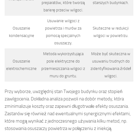
preparatów, które tworzą
starszych budynkach.
barierę przeciw wilgoci.
Usuwanie wilgoci z
Osuszanie
powietrza i murów za
Skuteczne w redukcji
kondensacyjne
pomocą specjalnych
wilgoci w powietrzu.
osuszaczy.
Metoda wykorzystująca
Może być skuteczna w
Osuszanie
pole elektryczne do
usuwaniu trudnych do
elektrochemiczne
przemieszczania wilgoci z
zidentyfikowania źródeł
muru do gruntu.
wilgoci.
Przy wyborze, uwzględnij stan Twojego budynku oraz stopień
zawilgocenia. Dokładna analiza pozwoli na dobór metody, która
zminimalizuje koszty oraz zapewni długotrwałe efekty osuszania.
Zastanów się również nad ewentualnymi synergicznymi efektami,
które mogą wynikać z jednoczesnego używania kilku metod, np.
stosowania osuszaczy powietrza w połączeniu z iniekcją.