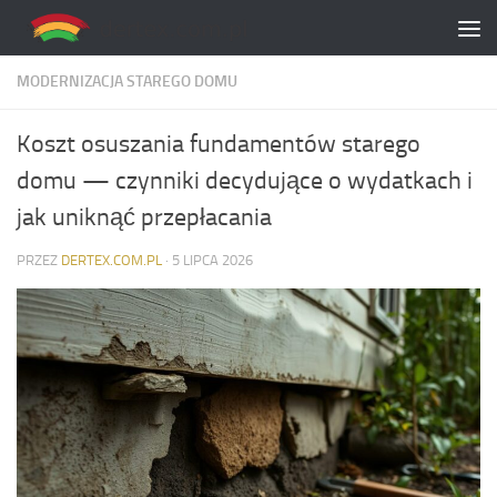
Skip to content
MODERNIZACJA STAREGO DOMU
Koszt osuszania fundamentów starego
domu — czynniki decydujące o wydatkach i
jak uniknąć przepłacania
PRZEZ
DERTEX.COM.PL
·
5 LIPCA 2026