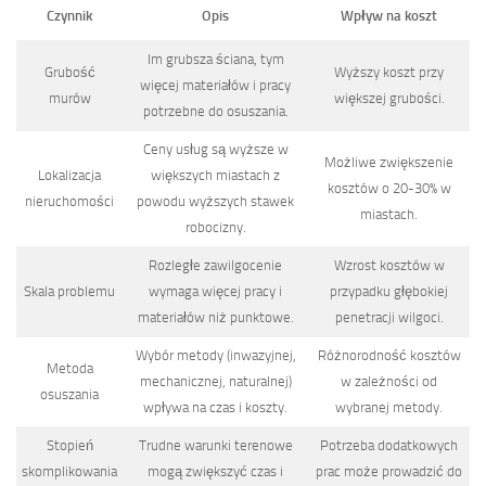
Czynnik
Opis
Wpływ na koszt
Im grubsza ściana, tym
Grubość
Wyższy koszt przy
więcej materiałów i pracy
murów
większej grubości.
potrzebne do osuszania.
Ceny usług są wyższe w
Możliwe zwiększenie
Lokalizacja
większych miastach z
kosztów o 20-30% w
nieruchomości
powodu wyższych stawek
miastach.
robocizny.
Rozległe zawilgocenie
Wzrost kosztów w
Skala problemu
wymaga więcej pracy i
przypadku głębokiej
materiałów niż punktowe.
penetracji wilgoci.
Wybór metody (inwazyjnej,
Różnorodność kosztów
Metoda
mechanicznej, naturalnej)
w zależności od
osuszania
wpływa na czas i koszty.
wybranej metody.
Stopień
Trudne warunki terenowe
Potrzeba dodatkowych
skomplikowania
mogą zwiększyć czas i
prac może prowadzić do