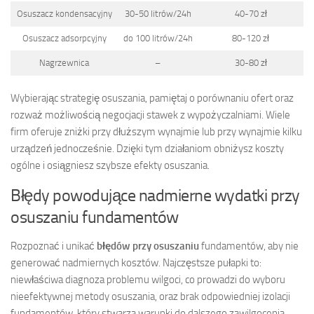
Osuszacz kondensacyjny
30-50 litrów/24h
40-70 zł
Osuszacz adsorpcyjny
do 100 litrów/24h
80-120 zł
Nagrzewnica
–
30-80 zł
Wybierając strategię osuszania, pamiętaj o porównaniu ofert oraz
rozważ możliwością negocjacji stawek z wypożyczalniami. Wiele
firm oferuje zniżki przy dłuższym wynajmie lub przy wynajmie kilku
urządzeń jednocześnie. Dzięki tym działaniom obniżysz koszty
ogólne i osiągniesz szybsze efekty osuszania.
Błędy powodujące nadmierne wydatki przy
osuszaniu fundamentów
Rozpoznać i unikać
błędów przy osuszaniu
fundamentów, aby nie
generować nadmiernych kosztów. Najczęstsze pułapki to:
niewłaściwa diagnoza problemu wilgoci, co prowadzi do wyboru
nieefektywnej metody osuszania, oraz brak odpowiedniej izolacji
fundamentów, który stwarza warunki do dalszego zawilgocenia.