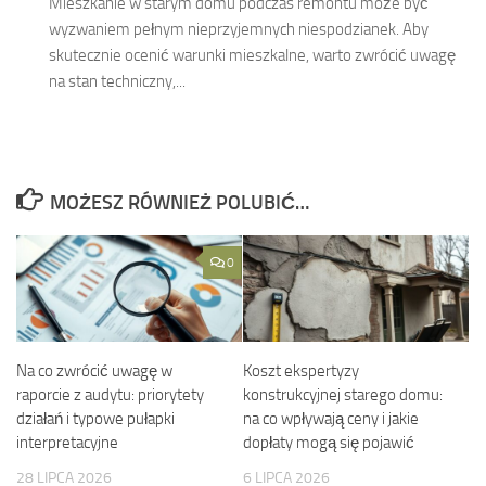
Mieszkanie w starym domu podczas remontu może być
wyzwaniem pełnym nieprzyjemnych niespodzianek. Aby
skutecznie ocenić warunki mieszkalne, warto zwrócić uwagę
na stan techniczny,...
MOŻESZ RÓWNIEŻ POLUBIĆ…
0
Na co zwrócić uwagę w
Koszt ekspertyzy
raporcie z audytu: priorytety
konstrukcyjnej starego domu:
działań i typowe pułapki
na co wpływają ceny i jakie
interpretacyjne
dopłaty mogą się pojawić
28 LIPCA 2026
6 LIPCA 2026