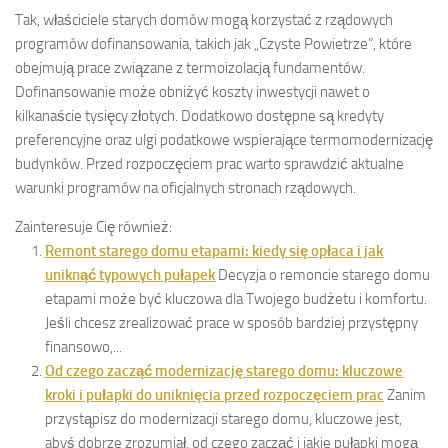
Tak, właściciele starych domów mogą korzystać z rządowych
programów dofinansowania, takich jak „Czyste Powietrze”, które
obejmują prace związane z termoizolacją fundamentów.
Dofinansowanie może obniżyć koszty inwestycji nawet o
kilkanaście tysięcy złotych. Dodatkowo dostępne są kredyty
preferencyjne oraz ulgi podatkowe wspierające termomodernizację
budynków. Przed rozpoczęciem prac warto sprawdzić aktualne
warunki programów na oficjalnych stronach rządowych.
Zainteresuje Cię również:
Remont starego domu etapami: kiedy się opłaca i jak
uniknąć typowych pułapek
Decyzja o remoncie starego domu
etapami może być kluczowa dla Twojego budżetu i komfortu.
Jeśli chcesz zrealizować prace w sposób bardziej przystępny
finansowo,...
Od czego zacząć modernizację starego domu: kluczowe
kroki i pułapki do uniknięcia przed rozpoczęciem prac
Zanim
przystąpisz do modernizacji starego domu, kluczowe jest,
abyś dobrze zrozumiał, od czego zacząć i jakie pułapki mogą