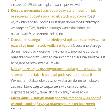
cię czekać. Właściwe zaplanowanie pierwszych...
Koszt wyrównania ścian i podłóg w starym domu – jak
oszacować budżet i uniknąć ukrytych wydatków
Koszt
wyrównania ścian i podłóg w starym domu może znacząco
wpłynąć na Twój budżet, dlatego warto dokładnie go
oszacować. W zależności od stanu...
Osuszanie starego domu: kiedy jest opłacalne, a kiedy warto
rozważyć inne metody walki z wilgocią
Osuszanie starego
domu może być kluczowym krokiem w poprawie zdrowia
mieszkańców oraz wartości nieruchomości, ale nie zawsze jest
to najlepsze rozwiązanie. W wielu...
Najczęstsze błędy przy wymianie instalacji elektrycznej w
starym domu i jak ich uniknąć podczas modernizacji
Wymiana instalacji elektrycznej w starym domu to niełatwe
zadanie, które często wiąże się z wieloma pułapkami.
Najczęstsze błędy, takie jak brak planu, niewłaściwy...
Mieszkanie w starym domu podczas remontu – jak ocenić
warunki i uniknąć ryzyka prawnego oraz technicznego