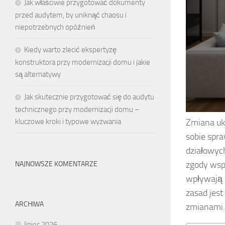
Jak właściwie przygotować dokumenty
przed audytem, by uniknąć chaosu i
niepotrzebnych opóźnień
Kiedy warto zlecić ekspertyzę
konstruktora przy modernizacji domu i jakie
są alternatywy
Jak skutecznie przygotować się do audytu
technicznego przy modernizacji domu –
Zmiana uk
kluczowe kroki i typowe wyzwania
sobie spra
działowyc
zgody wspó
NAJNOWSZE KOMENTARZE
wpływają n
zasad jes
ARCHIWA
zmianami.
lipiec 2026