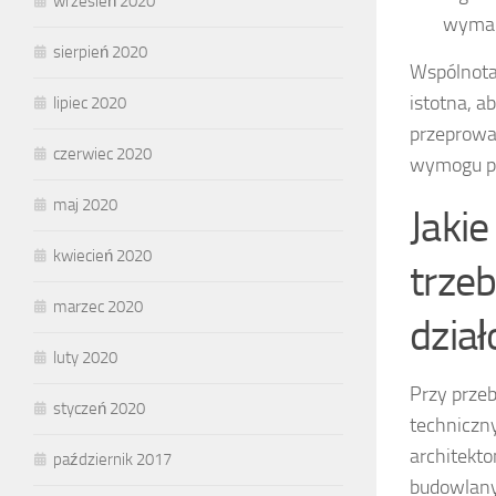
wrzesień 2020
wymag
sierpień 2020
Wspólnota
istotna, a
lipiec 2020
przeprowa
czerwiec 2020
wymogu pr
maj 2020
Jaki
kwiecień 2020
trzeb
marzec 2020
dzia
luty 2020
Przy prze
styczeń 2020
techniczn
architekt
październik 2017
budowlany