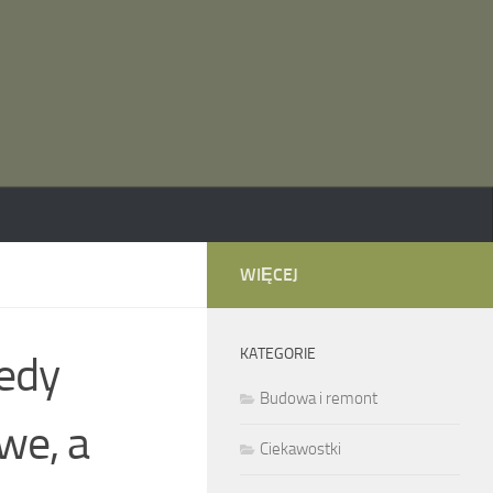
WIĘCEJ
KATEGORIE
iedy
Budowa i remont
we, a
Ciekawostki