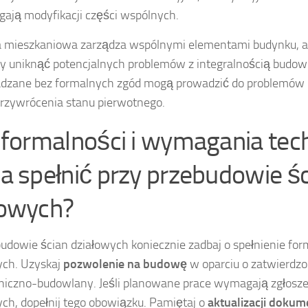
ają modyfikacji części wspólnych.
 mieszkaniowa zarządza wspólnymi elementami budynku, a j
by uniknąć potencjalnych problemów z integralnością budowl
dzane bez formalnych zgód mogą prowadzić do problemów
zywrócenia stanu pierwotnego.
e formalności i wymagania tec
a spełnić przy przebudowie ś
łowych?
budowie ścian działowych koniecznie zadbaj o spełnienie fo
ych. Uzyskaj
pozwolenie na budowę
w oparciu o zatwierdzo
oniczno-budowlany. Jeśli planowane prace wymagają zgłosze
ch, dopełnij tego obowiązku. Pamiętaj o
aktualizacji dokume