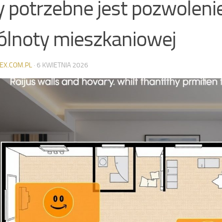
y potrzebne jest pozwolenie
lnoty mieszkaniowej
EX.COM.PL
·
6 KWIETNIA 2026