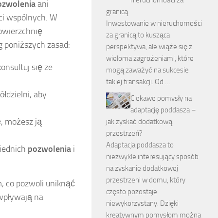
ozwolenia
ani
granicą
ści wspólnych. W
Inwestowanie w nieruchomości
powierzchnię
za granicą to kusząca
g poniższych zasad:
perspektywa, ale wiąże się z
wieloma zagrożeniami, które
onsultuj się ze
mogą zaważyć na sukcesie
takiej transakcji. Od …
łdzielni, aby
Ciekawe pomysły na
adaptację poddasza –
ę, możesz ją
jak zyskać dodatkową
przestrzeń?
Adaptacja poddasza to
wiednich
pozwolenia
i
niezwykle interesujący sposób
na zyskanie dodatkowej
przestrzeni w domu, który
, co pozwoli uniknąć
często pozostaje
 wpływają na
niewykorzystany. Dzięki
kreatywnym pomysłom można