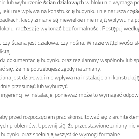
cie lub wyburzenie
ścian działowych
w bloku nie wymaga
p
, jeśli nie wpływa na konstrukcję budynku i nie narusza czę
padkach, kiedy zmiany są niewielkie i nie mają wpływu na 
lokalu, możesz je wykonać bez formalności. Postępuj wedłu
, czy ściana jest działowa, czy nośna. W razie wątpliwości sk
listą.
ź dokumentację budynku oraz regulaminy wspólnoty lub spó
ć się, że nie potrzebujesz zgody na zmiany.
ściana jest działowa i nie wpływa na instalacje ani konstrukcj
dnie przesunąć lub wyburzyć.
j ingerencji w instalacje, ponieważ może to wymagać odpo
aby przed rozpoczęciem prac skonsultować się z architektem
nych problemów. Upewnij się, że przedstawione zmiany nie
ć budynku oraz spełniają wszystkie wymogi formalne.