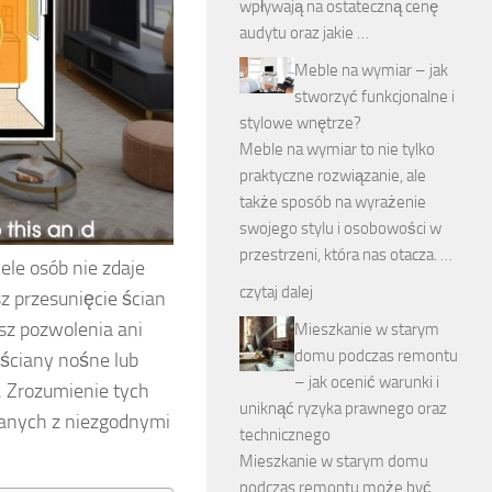
wpływają na ostateczną cenę
audytu oraz jakie …
Meble na wymiar – jak
stworzyć funkcjonalne i
stylowe wnętrze?
Meble na wymiar to nie tylko
praktyczne rozwiązanie, ale
także sposób na wyrażenie
swojego stylu i osobowości w
przestrzeni, która nas otacza. …
le osób nie zdaje
czytaj dalej
sz przesunięcie ścian
sz pozwolenia ani
Mieszkanie w starym
domu podczas remontu
 ściany nośne lub
– jak ocenić warunki i
. Zrozumienie tych
uniknąć ryzyka prawnego oraz
zanych z niezgodnymi
technicznego
Mieszkanie w starym domu
podczas remontu może być