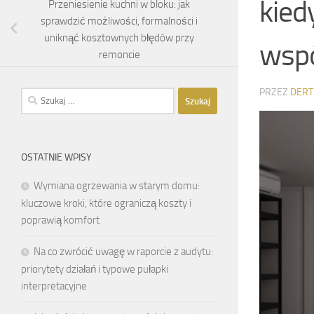
kied
Przeniesienie kuchni w bloku: jak
sprawdzić możliwości, formalności i
uniknąć kosztownych błędów przy
wspó
remoncie
PRZEZ
DERT
Szukaj:
OSTATNIE WPISY
Wymiana ogrzewania w starym domu:
kluczowe kroki, które ograniczą koszty i
poprawią komfort
Na co zwrócić uwagę w raporcie z audytu:
priorytety działań i typowe pułapki
interpretacyjne