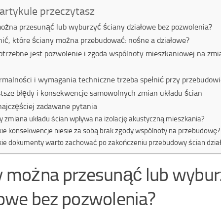
artykule przeczytasz
ożna przesunąć lub wyburzyć ściany działowe bez pozwolenia?
nić, które ściany można przebudować: nośne a działowe?
otrzebne jest pozwolenie i zgoda wspólnoty mieszkaniowej na zmi
ormalności i wymagania techniczne trzeba spełnić przy przebudowi
tsze błędy i konsekwencje samowolnych zmian układu ścian
ajczęściej zadawane pytania
y zmiana układu ścian wpływa na izolację akustyczną mieszkania?
kie konsekwencje niesie za sobą brak zgody wspólnoty na przebudowę?
kie dokumenty warto zachować po zakończeniu przebudowy ścian dzia
y można przesunąć lub wybur
łowe bez pozwolenia?