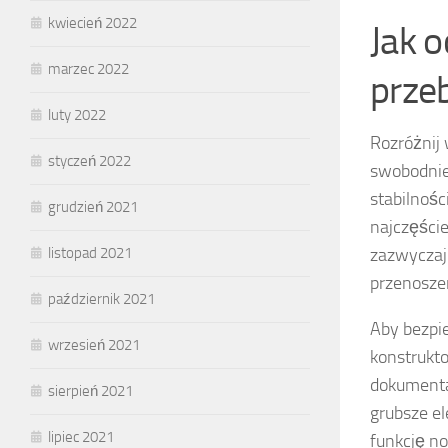
kwiecień 2022
Jak o
marzec 2022
prze
luty 2022
Rozróżnij
styczeń 2022
swobodni
stabilnoś
grudzień 2021
najczęście
zazwyczaj 
listopad 2021
przenosze
październik 2021
Aby bezpie
wrzesień 2021
konstrukto
dokumenta
sierpień 2021
grubsze e
lipiec 2021
funkcję no