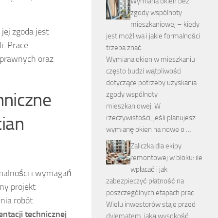
Wymiana okien bez
zgody wspólnoty
mieszkaniowej – kiedy
ej zgoda jest
jest możliwa i jakie formalności
i. Prace
trzeba znać
 prawnych oraz
Wymiana okien w mieszkaniu
często budzi wątpliwości
dotyczące potrzeby uzyskania
hniczne
zgody wspólnoty
mieszkaniowej. W
cian
rzeczywistości, jeśli planujesz
wymianę okien na nowe o …
Zaliczka dla ekipy
remontowej w bloku: ile
wpłacać i jak
rmalności i wymagań
zabezpieczyć płatność na
ny projekt
poszczególnych etapach prac
nia robót
Wielu inwestorów staje przed
ntacji technicznej
dylematem, jaką wysokość