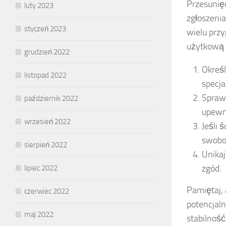
Przesunię
luty 2023
zgłoszenia
styczeń 2023
wielu przy
użytkową 
grudzień 2022
Określ
listopad 2022
specja
Sprawd
październik 2022
upewni
wrzesień 2022
Jeśli 
swobo
sierpień 2022
Unika
zgód.
lipiec 2022
Pamiętaj, 
czerwiec 2022
potencjal
maj 2022
stabilnoś