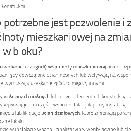
 konstrukcji.
 potrzebne jest pozwolenie i
lnoty mieszkaniowej na zmia
n w bloku?
ozwolenie
oraz
zgodę wspólnoty mieszkaniowej
przed rozp
cian, gdy dotyczą one ścian nośnych lub wpływają na wspól
óre wymuszają uzyskanie zgód, to między innymi:
ny w
ścianach nośnych
lub innych elementach konstrukcyjn
 wpływające na części wspólne, takie jak piony instalacyjne,
nięcia lub likidacje
ścian działowych
, które zmieniają para
czne lokalu.
ncje w instalacje wodno-kanalizacyjne, wentylacyjne lub ele