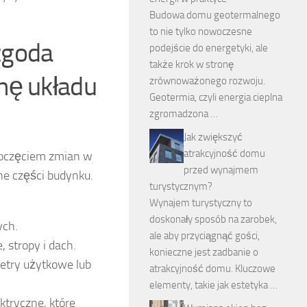
Budowa domu geotermalnego
to nie tylko nowoczesne
 zgoda
podejście do energetyki, ale
także krok w stronę
nę układu
zrównoważonego rozwoju.
Geotermia, czyli energia cieplna
zgromadzona …
Jak zwiększyć
atrakcyjność domu
oczęciem zmian w
przed wynajmem
ne części budynku.
turystycznym?
Wynajem turystyczny to
doskonały sposób na zarobek,
ych.
ale aby przyciągnąć gości,
 stropy i dach.
konieczne jest zadbanie o
metry użytkowe lub
atrakcyjność domu. Kluczowe
elementy, takie jak estetyka …
ktryczne, które