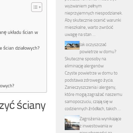
wyzwaniem pełnym
nieprzyjemnych niespodzianek.
Aby skutecznie ocenić warunki
mieszkalne, warto zwrócić
anę układu ścian w
uwagę na stan …
Jak oczyszczać
e ścian działowych?
powietrze w domu?
Skuteczne sposoby na
eliminację alergenów
Czyste powietrze w domu to
podstawa zdrowego życia.
łowych?
Zanieczyszczenia i alergeny,
które mogą zagrażać naszemu
zyć ściany
samopoczuciu, czają się w
codziennych źródłach, takich …
Zagrożenia wynikające
z inwestowania w
nieruchomości za