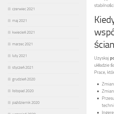
stabilności
czerwiec 2021
Kiedy
maj 2021
wspó
kwiecień 2021
ścia
marzec 2021
luty 2021
Uzyskaj
p
układzie ś
styczeń 2021
Prace, kt
grudzień 2020
Zmia
Zmiany
listopad 2020
Przesu
październik 2020
techni
Ingere