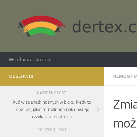
Skip to content
Współpraca i kontakt
OBSERWUJ:
REMONT M
NASTĘPNY POST
Zmia
Kuć w ścianach nośnych w bloku: kiedy to
możliwe, jakie formalności i jak uniknąć
ryzyka dla konstrukcji
możn
POPRZEDNI POST