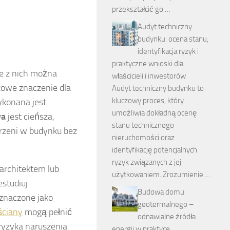
przekształcić go …
Audyt techniczny
budynku: ocena stanu,
identyfikacja ryzyk i
praktyczne wnioski dla
re z nich można
właścicieli i inwestorów
zowe znaczenie dla
Audyt techniczny budynku to
kluczowy proces, który
ykonana jest
umożliwia dokładną ocenę
wa
jest cieńsza,
stanu technicznego
trzeni w budynku bez
nieruchomości oraz
identyfikację potencjalnych
ryzyk związanych z jej
 architektem lub
użytkowaniem. Zrozumienie …
studiuj
Budowa domu
znaczone jako
geotermalnego –
ściany
mogą pełnić
odnawialne źródła
ryzyka naruszenia
energii w praktyce