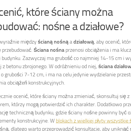
cenić, które ściany można
budować: nośne a działowe?
 wyraźnie między
ścianą nośną
a
działową
, aby ocenić, któ
e przebudować.
Ściana nośna
przenosi obciążenia i ma kluc
ci budynku. Zazwyczaj ma grubość co najmniej 14-15 cm i w
j z betonu zbrojonego. W odróżnieniu od niej,
ściana działo
o grubości 7-12 cm, i ma na celu jedynie wydzielanie przes
nia obciążeń konstrukcyjnych.
cznie ocenić, które ściany można zmieniać, skonsultuj się z
rem, którzy mogą potwierdzić ich charakter. Dodatkowo prze
cję techniczną budynku, gdzie ściany nośne powinny być o
lementy konstrukcyjne. W
blokach z wielkiej płyty wszystkie 
śną, dlatego warto przeprowadzić konsultacje, aby uniknąć 