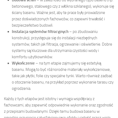
betonowego, stalowego czy z włókna szklanego), wykonuje się
ściany basenu. Ważne jest, aby te prace były prowadzone
przez doświadczonych fachowców, co zapewni trwałość i
bezpieczeństwo budowli.
Instalacja systemów filtracyjnych
– po zbudowaniu
konstrukcji, przystępuje się do instalacji niezbędnych
systemów, takich jak filtracja, ogrzewanie i oświetlenie. Dobre
systemy są kluczowe dla utrzymania czystości wody i
komfortu użytkowników.
Wykończenie
– na tym etapie zajmujemy się estetyką
basenu. Mogą to być różnorodne materiały wykończeniowe,
takie jak płytki, folie czy specjalne tynki. Warto również zadbać
o otoczenie basenu, na przykład poprzez wykonanie tarasu czy
ogrodzenia.
Każdy z tych etapów jest istotny i wymaga współpracy z
fachowcami, aby zapewnić odpowiednie wykonanie oraz zgodność
z przepisami budowlanymi. Dzięki temu budowa basenu w
ogrodzie przyniesie satysfakcjonujące efekty i radość przez wiele