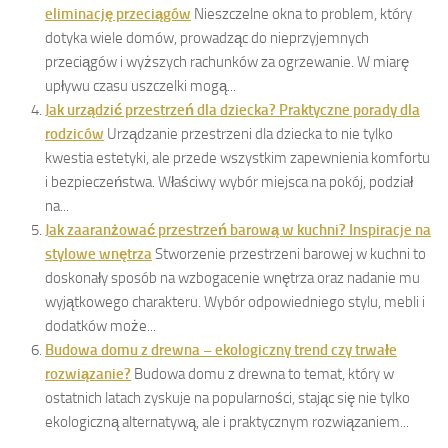
eliminację przeciągów
Nieszczelne okna to problem, który
dotyka wiele domów, prowadząc do nieprzyjemnych
przeciągów i wyższych rachunków za ogrzewanie. W miarę
upływu czasu uszczelki mogą...
Jak urządzić przestrzeń dla dziecka? Praktyczne porady dla
rodziców
Urządzanie przestrzeni dla dziecka to nie tylko
kwestia estetyki, ale przede wszystkim zapewnienia komfortu
i bezpieczeństwa. Właściwy wybór miejsca na pokój, podział
na...
Jak zaaranżować przestrzeń barową w kuchni? Inspiracje na
stylowe wnętrza
Stworzenie przestrzeni barowej w kuchni to
doskonały sposób na wzbogacenie wnętrza oraz nadanie mu
wyjątkowego charakteru. Wybór odpowiedniego stylu, mebli i
dodatków może...
Budowa domu z drewna – ekologiczny trend czy trwałe
rozwiązanie?
Budowa domu z drewna to temat, który w
ostatnich latach zyskuje na popularności, stając się nie tylko
ekologiczną alternatywą, ale i praktycznym rozwiązaniem...