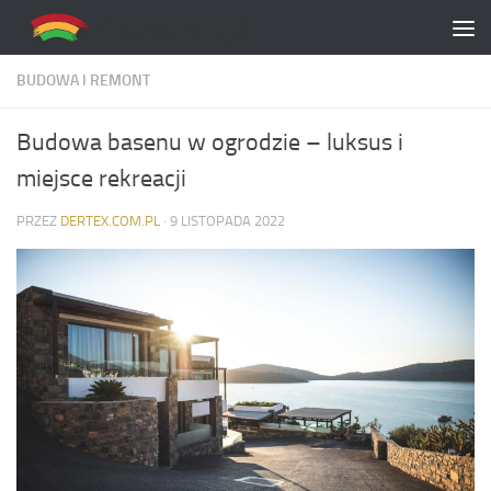
Skip to content
BUDOWA I REMONT
Budowa basenu w ogrodzie – luksus i
miejsce rekreacji
PRZEZ
DERTEX.COM.PL
·
9 LISTOPADA 2022