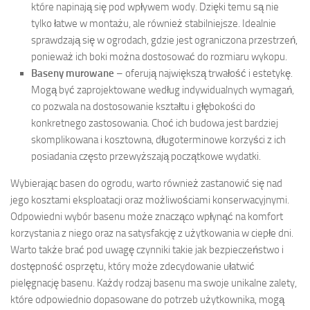
które napinają się pod wpływem wody. Dzięki temu są nie
tylko łatwe w montażu, ale również stabilniejsze. Idealnie
sprawdzają się w ogrodach, gdzie jest ograniczona przestrzeń,
ponieważ ich boki można dostosować do rozmiaru wykopu.
Baseny murowane
– oferują największą trwałość i estetykę.
Mogą być zaprojektowane według indywidualnych wymagań,
co pozwala na dostosowanie kształtu i głębokości do
konkretnego zastosowania. Choć ich budowa jest bardziej
skomplikowana i kosztowna, długoterminowe korzyści z ich
posiadania często przewyższają początkowe wydatki.
Wybierając basen do ogrodu, warto również zastanowić się nad
jego kosztami eksploatacji oraz możliwościami konserwacyjnymi.
Odpowiedni wybór basenu może znacząco wpłynąć na komfort
korzystania z niego oraz na satysfakcję z użytkowania w ciepłe dni.
Warto także brać pod uwagę czynniki takie jak bezpieczeństwo i
dostępność osprzętu, który może zdecydowanie ułatwić
pielęgnację basenu. Każdy rodzaj basenu ma swoje unikalne zalety,
które odpowiednio dopasowane do potrzeb użytkownika, mogą