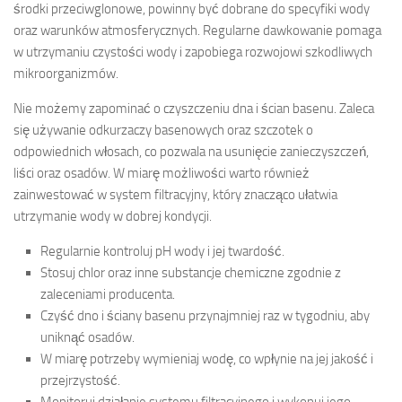
środki przeciwglonowe, powinny być dobrane do specyfiki wody
oraz warunków atmosferycznych. Regularne dawkowanie pomaga
w utrzymaniu czystości wody i zapobiega rozwojowi szkodliwych
mikroorganizmów.
Nie możemy zapominać o czyszczeniu dna i ścian basenu. Zaleca
się używanie odkurzaczy basenowych oraz szczotek o
odpowiednich włosach, co pozwala na usunięcie zanieczyszczeń,
liści oraz osadów. W miarę możliwości warto również
zainwestować w system filtracyjny, który znacząco ułatwia
utrzymanie wody w dobrej kondycji.
Regularnie kontroluj pH wody i jej twardość.
Stosuj chlor oraz inne substancje chemiczne zgodnie z
zaleceniami producenta.
Czyść dno i ściany basenu przynajmniej raz w tygodniu, aby
uniknąć osadów.
W miarę potrzeby wymieniaj wodę, co wpłynie na jej jakość i
przejrzystość.
Monitoruj działanie systemu filtracyjnego i wykonuj jego