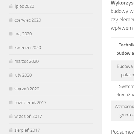
Wykorzyst
lipiec 2020
budowy war
czy eleme
czerwiec 2020
wpływem 
maj 2020
Techni
kwiecień 2020
budowl
marzec 2020
Budowa 
palac
luty 2020
Syste
styczeń 2020
drenażo
październik 2017
Wzmocnie
gruntó
wrzesień 2017
sierpień 2017
Podsumowu