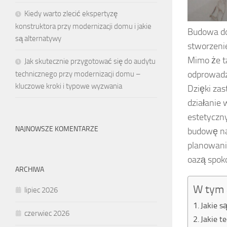
Kiedy warto zlecić ekspertyzę
konstruktora przy modernizacji domu i jakie
Budowa do
są alternatywy
stworzenie
Mimo że ta
Jak skutecznie przygotować się do audytu
odprowadz
technicznego przy modernizacji domu –
kluczowe kroki i typowe wyzwania
Dzięki za
działanie 
estetyczny
NAJNOWSZE KOMENTARZE
budowę na
planowaniu
oazą spoko
ARCHIWA
W tym 
lipiec 2026
Jakie 
czerwiec 2026
Jakie t