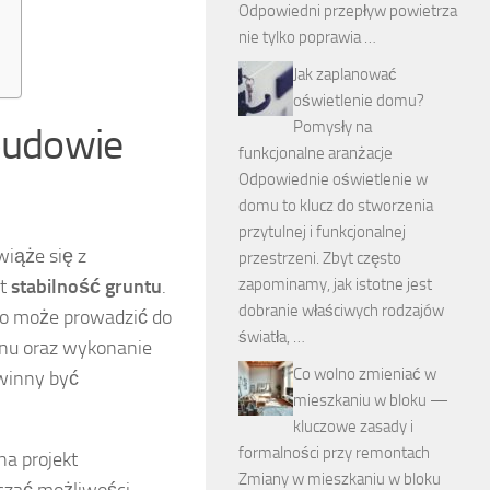
Odpowiedni przepływ powietrza
nie tylko poprawia …
Jak zaplanować
oświetlenie domu?
Pomysły na
budowie
funkcjonalne aranżacje
Odpowiednie oświetlenie w
domu to klucz do stworzenia
przytulnej i funkcjonalnej
iąże się z
przestrzeni. Zbyt często
st
stabilność gruntu
.
zapominamy, jak istotne jest
dobranie właściwych rodzajów
 co może prowadzić do
światła, …
enu oraz wykonanie
Co wolno zmieniać w
winny być
mieszkaniu w bloku —
kluczowe zasady i
formalności przy remontach
na projekt
Zmiany w mieszkaniu w bloku
iczać możliwości