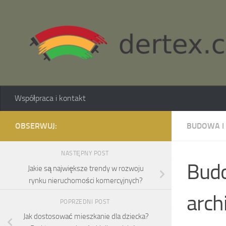
Skip to content
Współpraca i kontakt
OBSERWUJ:
BUDOWA I
NASTĘPNY POST
Budo
Jakie są największe trendy w rozwoju
rynku nieruchomości komercyjnych?
arch
POPRZEDNI POST
Jak dostosować mieszkanie dla dziecka?