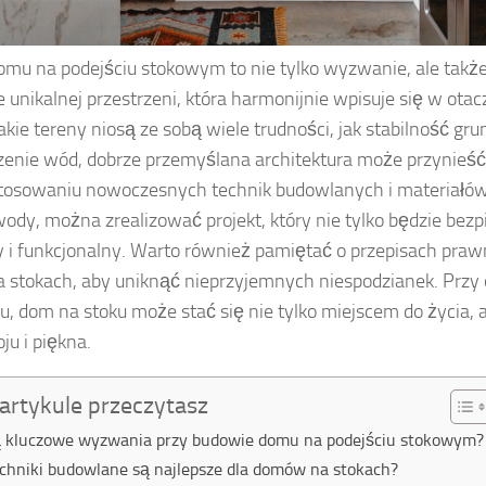
mu na podejściu stokowym to nie tylko wyzwanie, ale takż
 unikalnej przestrzeni, która harmonijnie wpisuje się w otac
kie tereny niosą ze sobą wiele trudności, jak stabilność gr
enie wód, dobrze przemyślana architektura może przynieść l
stosowaniu nowoczesnych technik budowlanych i materiałó
wody, można zrealizować projekt, który nie tylko będzie bezp
 i funkcjonalny. Warto również pamiętać o przepisach prawn
 stokach, aby uniknąć nieprzyjemnych niespodzianek. Prz
, dom na stoku może stać się nie tylko miejscem do życia,
ju i piękna.
artykule przeczytasz
są kluczowe wyzwania przy budowie domu na podejściu stokowym?
echniki budowlane są najlepsze dla domów na stokach?