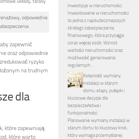
iomowe układy, tarasy.
inwestycje w nieruchomości
Inwestowanie w nieruchomości
renażowy, odpowiednie
to jedna z najskuteczniejszych
abezpieczenia.
strategii zabezpieczenia
finansowego, która przyciąga
coraz więcej osób. Wzrost
 aby zapewnić
wartości nieruchomości oraz
ie oraz odpowiednie
możliwość generowania
 zredukować ryzyko
regularnych …
położonym na trudnym
Kolejność wymiany
instalacji w starym
domu: etapy, pułapki i
sze dla
kluczowe decyzje dla
bezpieczeństwa i
funkcjonalności
Planowanie wymiany instalacji w
, które zapewniają
starym domu to kluczowy krok,
który wymaga przemyślanej
tod, które warto