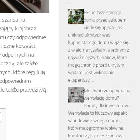
…
Ekspertyza starego
e szansa na
domu przed zakupem:
kiedy się opłaca i jak
zający krajobraz.
uniknąć ukrytych wad
untu czy odpowiednie
Kupno starego domu wiąże się
iczne korzyści.
z wieloma ryzykami, a jednym z
w odpornych na
najważniejszych kroków, które
ieczny, ale także
mogą chronić przed ukrytymi
ych, które regulują
wadami, jest wykonanie
ekspertyzy …
y odpowiednim
 ale także prawdziwą
Jak stworzyć optymalną
wentylację domu?
Porady dla inwestorów
Wentylacja to kluczowy aspekt
w budowie każdego domu,
który ma ogromny wpływ na
komfort życia mieszkańców.