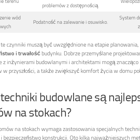
ie terenu
Wielopoz
problemów z dostępnością.
zenie wód
System d
Podatność na zalewanie i osuwisko.
owych
z
 te czynniki muszą być uwzględnione na etapie planowania,
ństwo i trwałość
budynku. Dobrze przemyślane projektowan
je z inżynierami budowlanymi i architektami mogą znacząco
 w przyszłości, a także zwiększyć komfort życia w domu 
 techniki budowlane są najlep
w na stokach?
mów na stokach wymaga zastosowania specjalnych technik
 i bezpieczeństwo konstrukcji. Oto kilka najważniejszych me