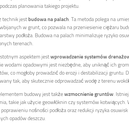
podczas planowania takiego projektu.
 technik jest
budowa na palach
. Ta metoda polega na umies
wbijanych w grunt, co pozwala na przeniesienie ciężaru bud
arstwy podłoża. Budowa na palach minimalizuje ryzyko osuw
onych terenach.
istotnym aspektem jest
wprowadzenie systemów drenażo
ie wodami opadowymi jest niezbędne, aby uniknąć ich groma
w, co mogłoby prowadzić do erozji i destabilizacji gruntu.
owany tak, aby skutecznie odprowadzać wodę z terenu wokó
lementem budowy jest także
wzmocnienie gruntów
. Istni
ia, takie jak użycie geowłóknin czy systemów kotwiących.
poprawieniu nośności podłoża oraz redukcji ryzyka osuwisk
ych opadów deszczu.