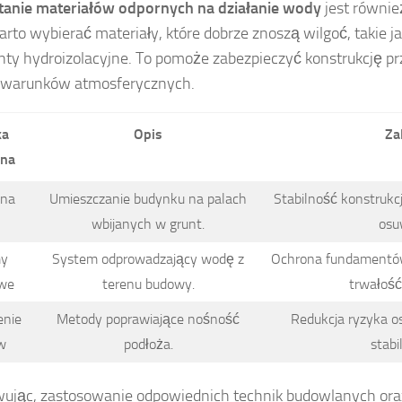
anie materiałów odpornych na działanie wody
jest równie
to wybierać materiały, które dobrze znoszą wilgoć, takie j
nty hydroizolacyjne. To pomoże zabezpieczyć konstrukcję p
warunków atmosferycznych.
ka
Opis
Za
ana
na
Umieszczanie budynku na palach
Stabilność konstrukcj
h
wbijanych w grunt.
osu
my
System odprowadzający wodę z
Ochrona fundamentów 
we
terenu budowy.
trwałość
nie
Metody poprawiające nośność
Redukcja ryzyka o
w
podłoża.
stabi
jąc, zastosowanie odpowiednich technik budowlanych oraz