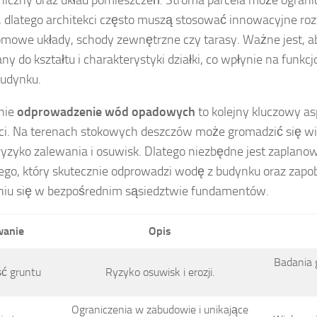
dlatego architekci często muszą stosować innowacyjne rozw
mowe układy, schody zewnętrzne czy tarasy. Ważne jest, ab
y do kształtu i charakterystyki działki, co wpłynie na funkc
budynku.
nie
odprowadzenie wód opadowych
to kolejny kluczowy a
ci. Na terenach stokowych deszczów może gromadzić się wi
ryzyko zalewania i osuwisk. Dlatego niezbędne jest zaplan
go, który skutecznie odprowadzi wodę z budynku oraz zapobi
iu się w bezpośrednim sąsiedztwie fundamentów.
anie
Opis
Badania 
ść gruntu
Ryzyko osuwisk i erozji.
Ograniczenia w zabudowie i unikające