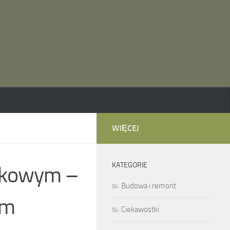
WIĘCEJ
KATEGORIE
okowym –
Budowa i remont
em
Ciekawostki