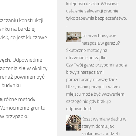
kolejności działań. Właściwe
ustalenie sekwencji prac nie
tylko zapewnia bezpieczeństwo,
zczaniu konstrukcji
…
ynku na bardziej
Jak przechowywać
isk, co jest kluczowe
narzędzia w garażu?
Skuteczne metody na
utrzymanie porządku
wych
. Odpowiednie
Czy Twój garaż przypomina pole
dzenia się w okolicy
bitwy z narzędziami
 Drenaż powinien być
porozrzucanymi wszędzie?
ł budynku.
Utrzymanie porządku w tym
miejscu może być wyzwaniem,
eją różne metody
szczególnie gdy brakuje
 Wzmocnienie gruntu
odpowiednich …
 w przypadku
Koszt wymiany dachu w
starym domu: jak
zaplanować budżet i