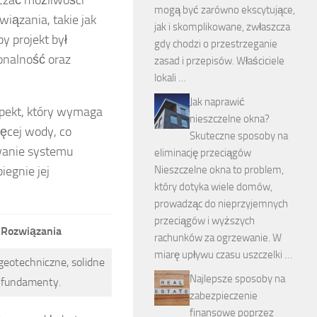
mogą być zarówno ekscytujące,
iązania, takie jak
jak i skomplikowane, zwłaszcza
y projekt był
gdy chodzi o przestrzeganie
jonalność oraz
zasad i przepisów. Właściciele
lokali …
Jak naprawić
spekt, który wymaga
nieszczelne okna?
ęcej wody, co
Skuteczne sposoby na
owanie systemu
eliminację przeciągów
egnie jej
Nieszczelne okna to problem,
który dotyka wiele domów,
prowadząc do nieprzyjemnych
przeciągów i wyższych
Rozwiązania
rachunków za ogrzewanie. W
miarę upływu czasu uszczelki …
geotechniczne, solidne
Najlepsze sposoby na
fundamenty.
zabezpieczenie
finansowe poprzez