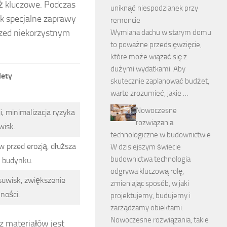
ż kluczowe. Podczas
uniknąć niespodzianek przy
ak specjalne zaprawy
remoncie
rzed niekorzystnym
Wymiana dachu w starym domu
to poważne przedsięwzięcie,
które może wiązać się z
dużymi wydatkami. Aby
lety
skutecznie zaplanować budżet,
warto zrozumieć, jakie …
Nowoczesne
i, minimalizacja ryzyka
rozwiązania
wisk.
technologiczne w budownictwie
przed erozją, dłuższa
W dzisiejszym świecie
budownictwa technologia
 budynku.
odgrywa kluczową rolę,
suwisk, zwiększenie
zmieniając sposób, w jaki
lności.
projektujemy, budujemy i
zarządzamy obiektami.
Nowoczesne rozwiązania, takie
 materiałów jest