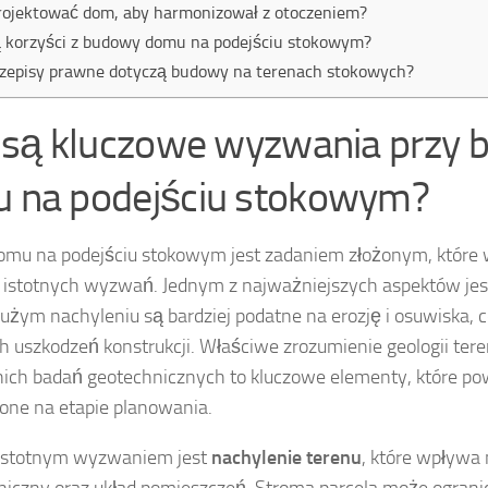
rojektować dom, aby harmonizował z otoczeniem?
ą korzyści z budowy domu na podejściu stokowym?
rzepisy prawne dotyczą budowy na terenach stokowych?
e są kluczowe wyzwania przy 
 na podejściu stokowym?
mu na podejściu stokowym jest zadaniem złożonym, które w
 istotnych wyzwań. Jednym z najważniejszych aspektów je
użym nachyleniu są bardziej podatne na erozję i osuwiska,
 uszkodzeń konstrukcji. Właściwe zrozumienie geologii ter
ich badań geotechnicznych to kluczowe elementy, które po
one na etapie planowania.
istotnym wyzwaniem jest
nachylenie terenu
, które wpływa 
oniczny oraz układ pomieszczeń. Stroma parcela może ogran