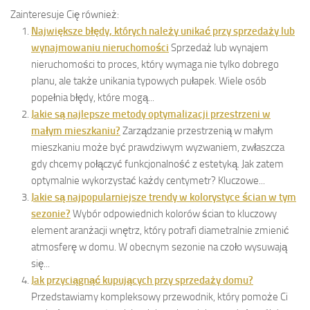
Zainteresuje Cię również:
Największe błędy, których należy unikać przy sprzedaży lub
wynajmowaniu nieruchomości
Sprzedaż lub wynajem
nieruchomości to proces, który wymaga nie tylko dobrego
planu, ale także unikania typowych pułapek. Wiele osób
popełnia błędy, które mogą...
Jakie są najlepsze metody optymalizacji przestrzeni w
małym mieszkaniu?
Zarządzanie przestrzenią w małym
mieszkaniu może być prawdziwym wyzwaniem, zwłaszcza
gdy chcemy połączyć funkcjonalność z estetyką. Jak zatem
optymalnie wykorzystać każdy centymetr? Kluczowe...
Jakie są najpopularniejsze trendy w kolorystyce ścian w tym
sezonie?
Wybór odpowiednich kolorów ścian to kluczowy
element aranżacji wnętrz, który potrafi diametralnie zmienić
atmosferę w domu. W obecnym sezonie na czoło wysuwają
się...
Jak przyciągnąć kupujących przy sprzedaży domu?
Przedstawiamy kompleksowy przewodnik, który pomoże Ci