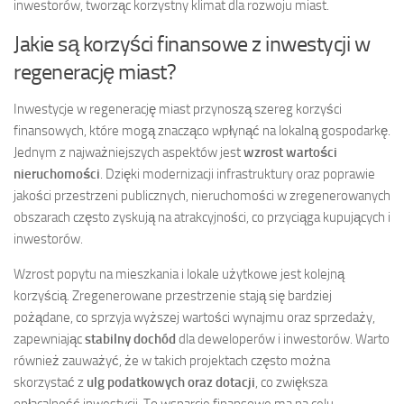
inwestorów, tworząc korzystny klimat dla rozwoju miast.
Jakie są korzyści finansowe z inwestycji w
regenerację miast?
Inwestycje w regenerację miast przynoszą szereg korzyści
finansowych, które mogą znacząco wpłynąć na lokalną gospodarkę.
Jednym z najważniejszych aspektów jest
wzrost wartości
nieruchomości
. Dzięki modernizacji infrastruktury oraz poprawie
jakości przestrzeni publicznych, nieruchomości w zregenerowanych
obszarach często zyskują na atrakcyjności, co przyciąga kupujących i
inwestorów.
Wzrost popytu na mieszkania i lokale użytkowe jest kolejną
korzyścią. Zregenerowane przestrzenie stają się bardziej
pożądane, co sprzyja wyższej wartości wynajmu oraz sprzedaży,
zapewniając
stabilny dochód
dla deweloperów i inwestorów. Warto
również zauważyć, że w takich projektach często można
skorzystać z
ulg podatkowych oraz dotacji
, co zwiększa
opłacalność inwestycji. To wsparcie finansowe ma na celu