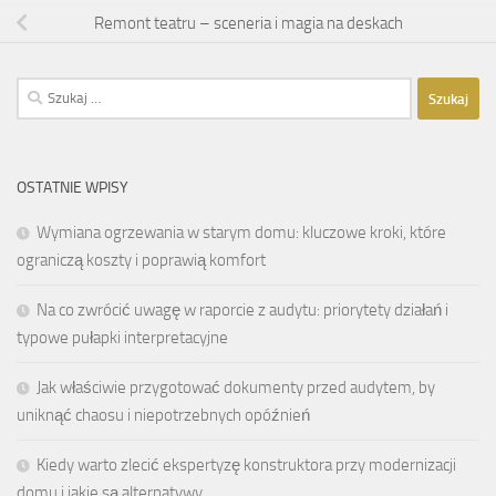
Remont teatru – sceneria i magia na deskach
Szukaj:
OSTATNIE WPISY
Wymiana ogrzewania w starym domu: kluczowe kroki, które
ograniczą koszty i poprawią komfort
Na co zwrócić uwagę w raporcie z audytu: priorytety działań i
typowe pułapki interpretacyjne
Jak właściwie przygotować dokumenty przed audytem, by
uniknąć chaosu i niepotrzebnych opóźnień
Kiedy warto zlecić ekspertyzę konstruktora przy modernizacji
domu i jakie są alternatywy