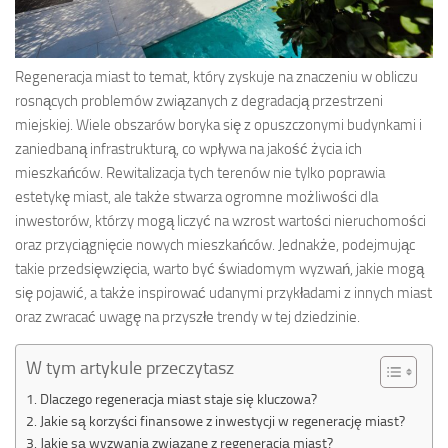
Regeneracja miast to temat, który zyskuje na znaczeniu w obliczu
rosnących problemów związanych z degradacją przestrzeni
miejskiej. Wiele obszarów boryka się z opuszczonymi budynkami i
zaniedbaną infrastrukturą, co wpływa na jakość życia ich
mieszkańców. Rewitalizacja tych terenów nie tylko poprawia
estetykę miast, ale także stwarza ogromne możliwości dla
inwestorów, którzy mogą liczyć na wzrost wartości nieruchomości
oraz przyciągnięcie nowych mieszkańców. Jednakże, podejmując
takie przedsięwzięcia, warto być świadomym wyzwań, jakie mogą
się pojawić, a także inspirować udanymi przykładami z innych miast
oraz zwracać uwagę na przyszłe trendy w tej dziedzinie.
W tym artykule przeczytasz
Dlaczego regeneracja miast staje się kluczowa?
Jakie są korzyści finansowe z inwestycji w regenerację miast?
Jakie są wyzwania związane z regeneracją miast?