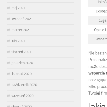
Jakoś
maj 2021
Dostęp
kwiecień 2021
Częś
Opinie 
marzec 2021
Wsparc
luty 2021
styczeń 2021
Nie bez zn
Przeanali
grudzień 2020
może dost
wsparcie 
listopad 2020
obsługując
październik 2020
kilku prod
Twojej fir
wrzesień 2020
Jaki
sierpień 2020