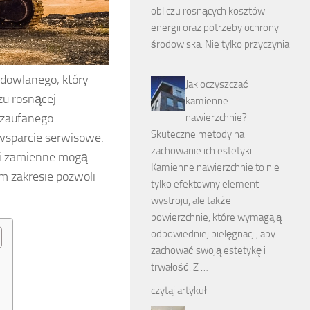
obliczu rosnących kosztów
energii oraz potrzeby ochrony
środowiska. Nie tylko przyczynia
…
dowlanego, który
Jak oczyszczać
zu rosnącej
kamienne
z zaufanego
nawierzchnie?
Skuteczne metody na
 wsparcie serwisowe.
zachowanie ich estetyki
ści zamienne mogą
Kamienne nawierzchnie to nie
m zakresie pozwoli
tylko efektowny element
wystroju, ale także
powierzchnie, które wymagają
odpowiedniej pielęgnacji, aby
zachować swoją estetykę i
trwałość. Z …
czytaj artykuł