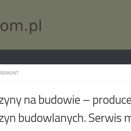
 REMONT
yny na budowie – produc
yn budowlanych. Serwis 