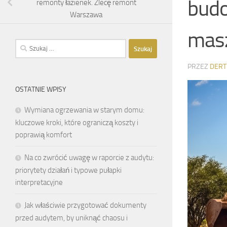
budo
remonty łazienek. Zlecę remont
Warszawa
mas
Szukaj:
PRZEZ
DERT
OSTATNIE WPISY
Wymiana ogrzewania w starym domu:
kluczowe kroki, które ograniczą koszty i
poprawią komfort
Na co zwrócić uwagę w raporcie z audytu:
priorytety działań i typowe pułapki
interpretacyjne
Jak właściwie przygotować dokumenty
przed audytem, by uniknąć chaosu i