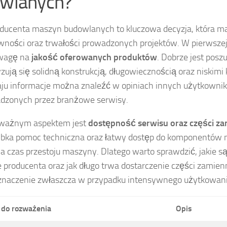
wlanych?
ducenta maszyn budowlanych to kluczowa decyzja, która ma
wności oraz trwałości prowadzonych projektów. W pierwszej
uwagę na
jakość oferowanych produktów
. Dobrze jest pos
zują się solidną konstrukcją, długowiecznością oraz niskimi
aju informacje można znaleźć w opiniach innych użytkowni
dzonych przez branżowe serwisy.
 ważnym aspektem jest
dostępność serwisu oraz części z
zybka pomoc techniczna oraz łatwy dostęp do komponentów
 czas przestoju maszyny. Dlatego warto sprawdzić, jakie s
 producenta oraz jak długo trwa dostarczenie części zamie
znaczenie zwłaszcza w przypadku intensywnego użytkowan
 do rozważenia
Opis