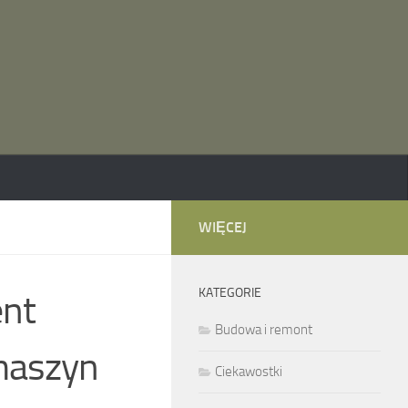
WIĘCEJ
KATEGORIE
ent
Budowa i remont
maszyn
Ciekawostki