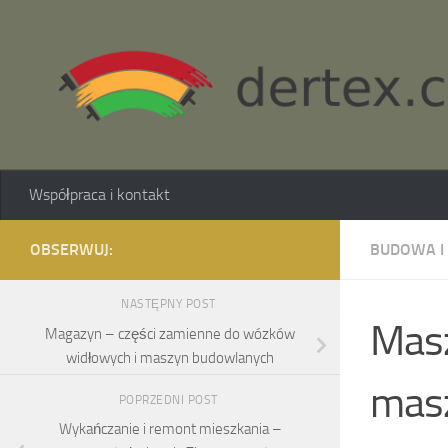
Skip to content
Współpraca i kontakt
OBSERWUJ:
BUDOWA I
NASTĘPNY POST
Masz
Magazyn – części zamienne do wózków
widłowych i maszyn budowlanych
masz
POPRZEDNI POST
Wykańczanie i remont mieszkania –