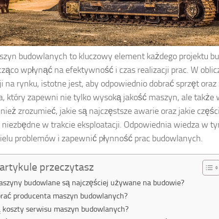
zyn budowlanych to kluczowy element każdego projektu bu
ąco wpłynąć na efektywność i czas realizacji prac. W oblic
i na rynku, istotne jest, aby odpowiednio dobrać sprzęt ora
, który zapewni nie tylko wysoką jakość maszyn, ale także
ież zrozumieć, jakie są najczęstsze awarie oraz jakie czę
 niezbędne w trakcie eksploatacji. Odpowiednia wiedza w ty
ielu problemów i zapewnić płynność prac budowlanych.
artykule przeczytasz
maszyny budowlane są najczęściej używane na budowie?
brać producenta maszyn budowlanych?
ą koszty serwisu maszyn budowlanych?