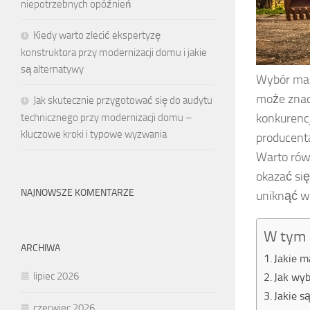
niepotrzebnych opóźnień
Kiedy warto zlecić ekspertyzę
konstruktora przy modernizacji domu i jakie
są alternatywy
Wybór mas
może znacz
Jak skutecznie przygotować się do audytu
konkurencj
technicznego przy modernizacji domu –
kluczowe kroki i typowe wyzwania
producenta
Warto równ
okazać się
NAJNOWSZE KOMENTARZE
uniknąć w
W tym 
ARCHIWA
Jakie 
lipiec 2026
Jak wy
Jakie s
czerwiec 2026