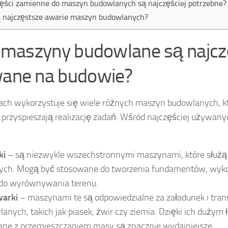
zęści zamienne do maszyn budowlanych są najczęściej potrzebne?
ą najczęstsze awarie maszyn budowlanych?
e maszyny budowlane są najcz
ane na budowie?
ch wykorzystuje się wiele różnych maszyn budowlanych, k
i przyspieszają realizację zadań. Wśród najczęściej używan
ki
– są niezwykle wszechstronnymi maszynami, które służ
ych. Mogą być stosowane do tworzenia fundamentów, wyko
 do wyrównywania terenu.
arki
– maszynami te są odpowiedzialne za załadunek i tran
anych, takich jak piasek, żwir czy ziemia. Dzięki ich dużym
ane z przemieszczaniem masy są znacznie wydajniejsze.