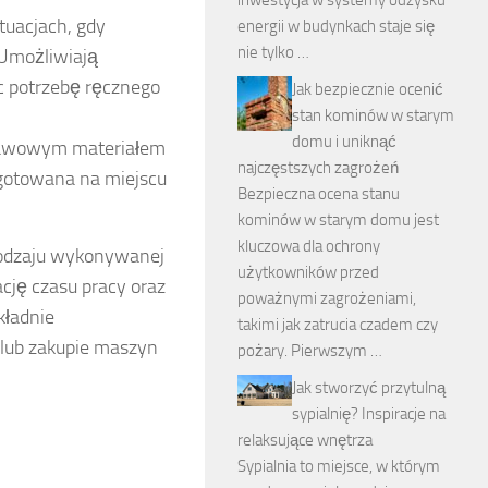
tuacjach, gdy
energii w budynkach staje się
nie tylko …
 Umożliwiają
c potrzebę ręcznego
Jak bezpiecznie ocenić
stan kominów w starym
domu i uniknąć
stawowym materiałem
najczęstszych zagrożeń
gotowana na miejscu
Bezpieczna ocena stanu
kominów w starym domu jest
kluczowa dla ochrony
rodzaju wykonywanej
użytkowników przed
cję czasu pracy oraz
poważnymi zagrożeniami,
kładnie
takimi jak zatrucia czadem czy
 lub zakupie maszyn
pożary. Pierwszym …
Jak stworzyć przytulną
sypialnię? Inspiracje na
relaksujące wnętrza
Sypialnia to miejsce, w którym