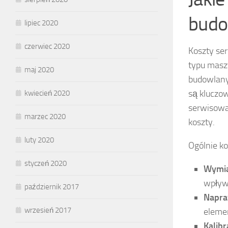
budo
lipiec 2020
czerwiec 2020
Koszty se
typu masz
maj 2020
budowlanyc
są kluczow
kwiecień 2020
serwisowa
marzec 2020
koszty.
luty 2020
Ogólnie k
styczeń 2020
Wymian
wpływa
październik 2017
Napra
wrzesień 2017
elemen
Kalibr