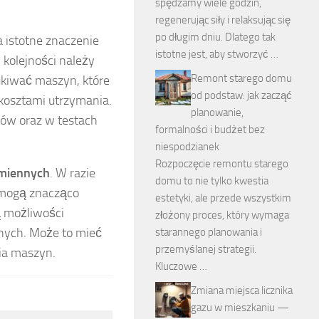
spędzamy wiele godzin,
regenerując siły i relaksując się
po długim dniu. Dlatego tak
 istotne znaczenie
istotne jest, aby stworzyć …
 kolejności należy
Remont starego domu
zukiwać maszyn, które
od podstaw: jak zacząć
 kosztami utrzymania.
planowanie,
ków oraz w testach
formalności i budżet bez
niespodzianek
Rozpoczęcie remontu starego
amiennych
. W razie
domu to nie tylko kwestia
 mogą znacząco
estetyki, ale przede wszystkim
ą możliwości
złożony proces, który wymaga
nnych. Może to mieć
starannego planowania i
przemyślanej strategii.
ia maszyn.
Kluczowe …
Zmiana miejsca licznika
gazu w mieszkaniu —