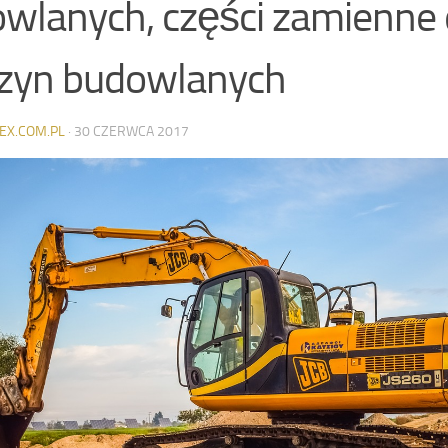
wlanych, części zamienne
zyn budowlanych
EX.COM.PL
·
30 CZERWCA 2017