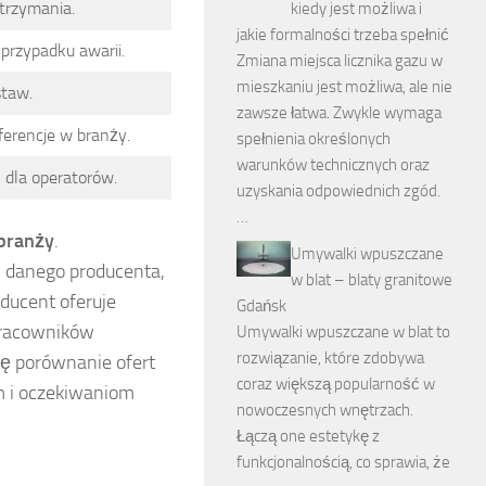
utrzymania.
kiedy jest możliwa i
jakie formalności trzeba spełnić
 przypadku awarii.
Zmiana miejsca licznika gazu w
mieszkaniu jest możliwa, ale nie
staw.
zawsze łatwa. Zwykle wymaga
ferencje w branży.
spełnienia określonych
warunków technicznych oraz
 dla operatorów.
uzyskania odpowiednich zgód.
…
 branży
.
Umywalki wpuszczane
n danego producenta,
w blat – blaty granitowe
ducent oferuje
Gdańsk
 pracowników
Umywalki wpuszczane w blat to
rozwiązanie, które zdobywa
ię porównanie ofert
coraz większą popularność w
om i oczekiwaniom
nowoczesnych wnętrzach.
Łączą one estetykę z
funkcjonalnością, co sprawia, że