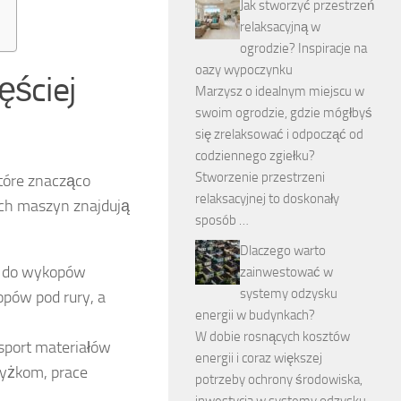
Jak stworzyć przestrzeń
relaksacyjną w
ogrodzie? Inspiracje na
oazy wypoczynku
ęściej
Marzysz o idealnym miejscu w
swoim ogrodzie, gdzie mógłbyś
się zrelaksować i odpocząć od
codziennego zgiełku?
Stworzenie przestrzeni
tóre znacząco
relaksacyjnej to doskonały
ych maszyn znajdują
sposób …
Dlaczego warto
ą do wykopów
zainwestować w
systemy odzysku
pów pod rury, a
energii w budynkach?
W dobie rosnących kosztów
sport materiałów
energii i coraz większej
 łyżkom, prace
potrzeby ochrony środowiska,
inwestycja w systemy odzysku