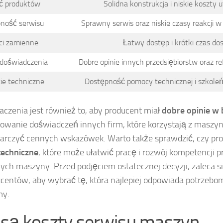
ć produktów
Solidna konstrukcja i niskie koszty 
ność serwisu
Sprawny serwis oraz niskie czasy reakcji w
ci zamienne
Łatwy dostęp i krótki czas do
i doświadczenia
Dobre opinie innych przedsiębiorstw oraz re
ie techniczne
Dostępność pomocy technicznej i szkoleń
aczenia jest również to, aby producent miał
dobre opinie w
zowanie doświadczeń innych firm, które korzystają z maszy
arczyć cennych wskazówek. Warto także sprawdzić, czy pro
techniczne
, które może ułatwić pracę i rozwój kompetencji
ych maszyny. Przed podjęciem ostatecznej decyzji, zaleca s
ucentów, aby wybrać tę, która najlepiej odpowiada potrzeb
my.
e są koszty serwisu maszyn