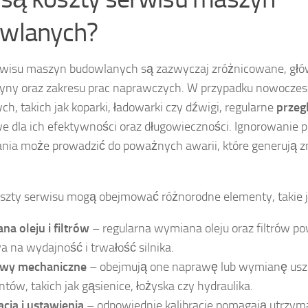
wlanych?
rwisu maszyn budowlanych są zazwyczaj zróżnicowane, głó
yny oraz zakresu prac naprawczych. W przypadku nowocze
h, takich jak koparki, ładowarki czy dźwigi, regularne
przeg
e dla ich efektywności oraz długowieczności. Ignorowanie 
nia może prowadzić do poważnych awarii, które generują 
oszty serwisu mogą obejmować różnorodne elementy, takie j
a oleju i filtrów
– regularna wymiana oleju oraz filtrów pow
 na wydajność i trwałość silnika.
wy mechaniczne
– obejmują one naprawę lub wymianę us
tów, takich jak gąsienice, łożyska czy hydraulika.
acja i ustawienia
– odpowiednie kalibracje pomagają utrzy