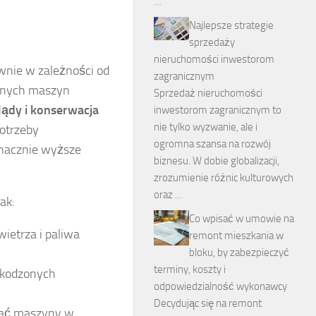
…
Najlepsze strategie
sprzedaży
nieruchomości inwestorom
wnie w zależności od
zagranicznym
snych maszyn
Sprzedaż nieruchomości
lądy i konserwacja
inwestorom zagranicznym to
nie tylko wyzwanie, ale i
potrzeby
ogromna szansa na rozwój
znacznie wyższe
biznesu. W dobie globalizacji,
zrozumienie różnic kulturowych
oraz …
ak:
Co wpisać w umowie na
ietrza i paliwa
remont mieszkania w
bloku, by zabezpieczyć
terminy, koszty i
zkodzonych
odpowiedzialność wykonawcy
Decydując się na remont
mać maszyny w