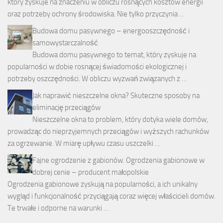
który zyskuje na znaczeniu w obliczu rosnących kosztów energii
oraz potrzeby ochrony środowiska. Nie tylko przyczynia …
Budowa domu pasywnego – energooszczędność i
samowystarczalność
Budowa domu pasywnego to temat, który zyskuje na
popularności w dobie rosnącej świadomości ekologicznej i
potrzeby oszczędności. W obliczu wyzwań związanych z …
Jak naprawić nieszczelne okna? Skuteczne sposoby na
eliminację przeciągów
Nieszczelne okna to problem, który dotyka wiele domów,
prowadząc do nieprzyjemnych przeciągów i wyższych rachunków
za ogrzewanie. W miarę upływu czasu uszczelki …
Fajne ogrodzenie z gabionów. Ogrodzenia gabionowe w
dobrej cenie – producent małopolskie
Ogrodzenia gabionowe zyskują na popularności, a ich unikalny
wygląd i funkcjonalność przyciągają coraz więcej właścicieli domów.
Te trwałe i odporne na warunki …