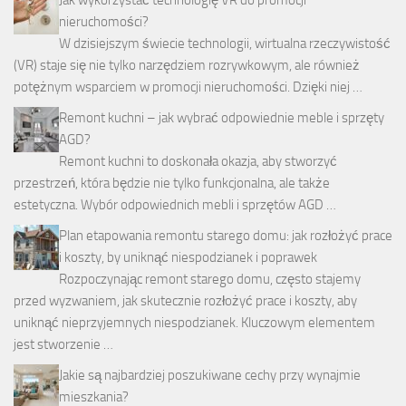
Jak wykorzystać technologię VR do promocji
nieruchomości?
W dzisiejszym świecie technologii, wirtualna rzeczywistość
(VR) staje się nie tylko narzędziem rozrywkowym, ale również
potężnym wsparciem w promocji nieruchomości. Dzięki niej …
Remont kuchni – jak wybrać odpowiednie meble i sprzęty
AGD?
Remont kuchni to doskonała okazja, aby stworzyć
przestrzeń, która będzie nie tylko funkcjonalna, ale także
estetyczna. Wybór odpowiednich mebli i sprzętów AGD …
Plan etapowania remontu starego domu: jak rozłożyć prace
i koszty, by uniknąć niespodzianek i poprawek
Rozpoczynając remont starego domu, często stajemy
przed wyzwaniem, jak skutecznie rozłożyć prace i koszty, aby
uniknąć nieprzyjemnych niespodzianek. Kluczowym elementem
jest stworzenie …
Jakie są najbardziej poszukiwane cechy przy wynajmie
mieszkania?