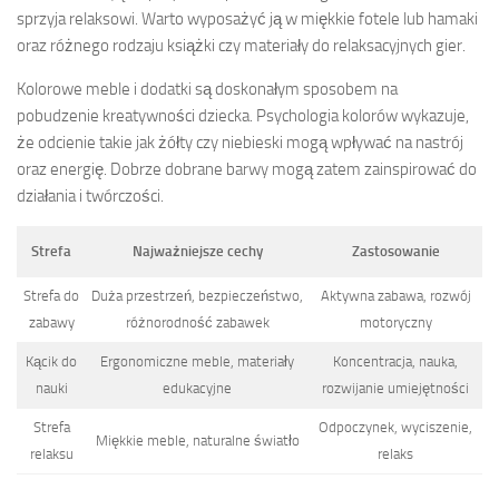
sprzyja relaksowi. Warto wyposażyć ją w miękkie fotele lub hamaki
oraz różnego rodzaju książki czy materiały do relaksacyjnych gier.
Kolorowe meble i dodatki są doskonałym sposobem na
pobudzenie kreatywności dziecka. Psychologia kolorów wykazuje,
że odcienie takie jak żółty czy niebieski mogą wpływać na nastrój
oraz energię. Dobrze dobrane barwy mogą zatem zainspirować do
działania i twórczości.
Strefa
Najważniejsze cechy
Zastosowanie
Strefa do
Duża przestrzeń, bezpieczeństwo,
Aktywna zabawa, rozwój
zabawy
różnorodność zabawek
motoryczny
Kącik do
Ergonomiczne meble, materiały
Koncentracja, nauka,
nauki
edukacyjne
rozwijanie umiejętności
Strefa
Odpoczynek, wyciszenie,
Miękkie meble, naturalne światło
relaksu
relaks