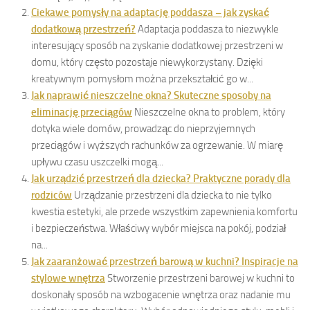
Ciekawe pomysły na adaptację poddasza – jak zyskać
dodatkową przestrzeń?
Adaptacja poddasza to niezwykle
interesujący sposób na zyskanie dodatkowej przestrzeni w
domu, który często pozostaje niewykorzystany. Dzięki
kreatywnym pomysłom można przekształcić go w...
Jak naprawić nieszczelne okna? Skuteczne sposoby na
eliminację przeciągów
Nieszczelne okna to problem, który
dotyka wiele domów, prowadząc do nieprzyjemnych
przeciągów i wyższych rachunków za ogrzewanie. W miarę
upływu czasu uszczelki mogą...
Jak urządzić przestrzeń dla dziecka? Praktyczne porady dla
rodziców
Urządzanie przestrzeni dla dziecka to nie tylko
kwestia estetyki, ale przede wszystkim zapewnienia komfortu
i bezpieczeństwa. Właściwy wybór miejsca na pokój, podział
na...
Jak zaaranżować przestrzeń barową w kuchni? Inspiracje na
stylowe wnętrza
Stworzenie przestrzeni barowej w kuchni to
doskonały sposób na wzbogacenie wnętrza oraz nadanie mu