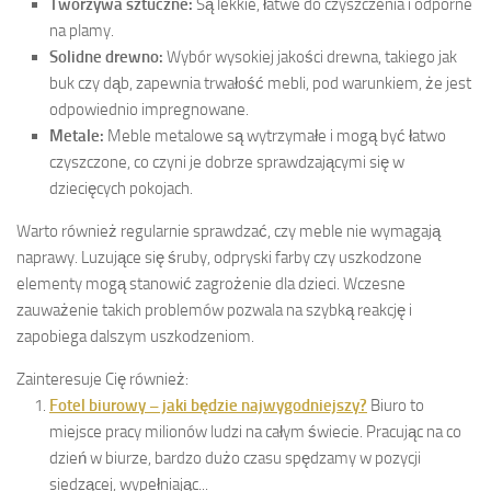
Tworzywa sztuczne:
Są lekkie, łatwe do czyszczenia i odporne
na plamy.
Solidne drewno:
Wybór wysokiej jakości drewna, takiego jak
buk czy dąb, zapewnia trwałość mebli, pod warunkiem, że jest
odpowiednio impregnowane.
Metale:
Meble metalowe są wytrzymałe i mogą być łatwo
czyszczone, co czyni je dobrze sprawdzającymi się w
dziecięcych pokojach.
Warto również regularnie sprawdzać, czy meble nie wymagają
naprawy. Luzujące się śruby, odpryski farby czy uszkodzone
elementy mogą stanowić zagrożenie dla dzieci. Wczesne
zauważenie takich problemów pozwala na szybką reakcję i
zapobiega dalszym uszkodzeniom.
Zainteresuje Cię również:
Fotel biurowy – jaki będzie najwygodniejszy?
Biuro to
miejsce pracy milionów ludzi na całym świecie. Pracując na co
dzień w biurze, bardzo dużo czasu spędzamy w pozycji
siedzącej, wypełniając...