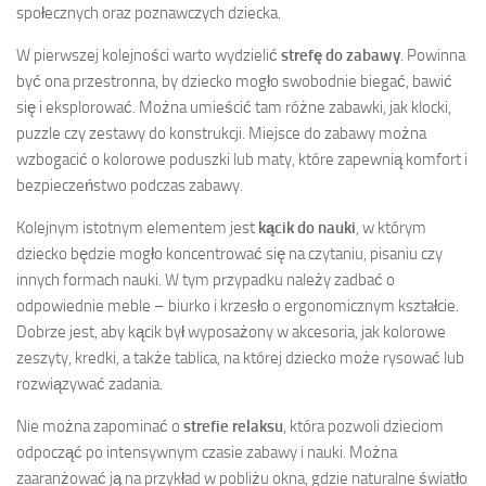
społecznych oraz poznawczych dziecka.
W pierwszej kolejności warto wydzielić
strefę do zabawy
. Powinna
być ona przestronna, by dziecko mogło swobodnie biegać, bawić
się i eksplorować. Można umieścić tam różne zabawki, jak klocki,
puzzle czy zestawy do konstrukcji. Miejsce do zabawy można
wzbogacić o kolorowe poduszki lub maty, które zapewnią komfort i
bezpieczeństwo podczas zabawy.
Kolejnym istotnym elementem jest
kącik do nauki
, w którym
dziecko będzie mogło koncentrować się na czytaniu, pisaniu czy
innych formach nauki. W tym przypadku należy zadbać o
odpowiednie meble – biurko i krzesło o ergonomicznym kształcie.
Dobrze jest, aby kącik był wyposażony w akcesoria, jak kolorowe
zeszyty, kredki, a także tablica, na której dziecko może rysować lub
rozwiązywać zadania.
Nie można zapominać o
strefie relaksu
, która pozwoli dzieciom
odpocząć po intensywnym czasie zabawy i nauki. Można
zaaranżować ją na przykład w pobliżu okna, gdzie naturalne światło