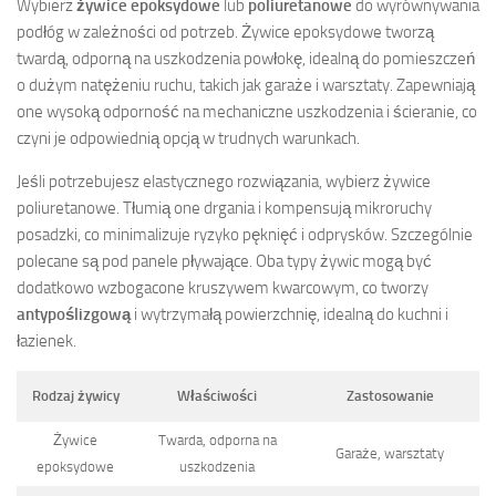
Wybierz
żywice epoksydowe
lub
poliuretanowe
do wyrównywania
podłóg w zależności od potrzeb. Żywice epoksydowe tworzą
twardą, odporną na uszkodzenia powłokę, idealną do pomieszczeń
o dużym natężeniu ruchu, takich jak garaże i warsztaty. Zapewniają
one wysoką odporność na mechaniczne uszkodzenia i ścieranie, co
czyni je odpowiednią opcją w trudnych warunkach.
Jeśli potrzebujesz elastycznego rozwiązania, wybierz żywice
poliuretanowe. Tłumią one drgania i kompensują mikroruchy
posadzki, co minimalizuje ryzyko pęknięć i odprysków. Szczególnie
polecane są pod panele pływające. Oba typy żywic mogą być
dodatkowo wzbogacone kruszywem kwarcowym, co tworzy
antypoślizgową
i wytrzymałą powierzchnię, idealną do kuchni i
łazienek.
Rodzaj żywicy
Właściwości
Zastosowanie
Żywice
Twarda, odporna na
Garaże, warsztaty
epoksydowe
uszkodzenia