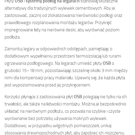
Płyty
OSB
i
systemy podłóg na legarach
stanowią skuteczne
alternatywy dla tradycyjnych wylewek cementowych. Aby je
zastosować, zacznij od zlokalizowania nierówności podłogi oraz
prawidłowego rozplanowania montażu legarów. Przykręć
impregnowane łaty na nierówne deski, aby wyrównać poziom
podłoża.
Zamontuj legary w odpowiednich odstępach, pamiętając o
dodatkowym wypełnieniu przestrzeni termoizolacją lub rurami
ogrzewania podłogowego. Na legarach umieść płyty
OSB
o
grubości 15–18 mm, pozostawiając szczelinę około 3 mm między
nimi dla kompensacji pracy materiału. Upewnij się, że każda płyta
jest wypoziomowana przed jej przykręceniem.
Korzyści płynące z zastosowania płyt
OSB
polegają nie tylko na ich
trwałości, ale także na łatwości montażu. Można je bezpośrednio
układać na nierównym podłożu, co pozwala na szybkie i czyste
wyrównanie bez potrzeby używania mokrych wylewek.
Dodatkowo, w przypadku wilgotnych pomieszczeń, unikaj
stosowania drewnopochodnych płyt, aby zapobiec ich niszczeniu.