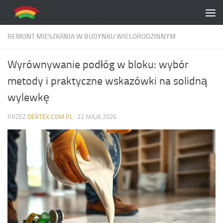
Skip to content
REMONT MIESZKANIA W BUDYNKU WIELORODZINNYM
Wyrównywanie podłóg w bloku: wybór
metody i praktyczne wskazówki na solidną
wylewkę
PRZEZ
DERTEX.COM.PL
·
22 MAJA 2026