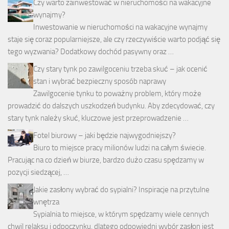
Czy warto zainwestować w nieruchomości na wakacyjne
wynajmy?
Inwestowanie w nieruchomości na wakacyjne wynajmy
staje się coraz popularniejsze, ale czy rzeczywiście warto podjąć się
tego wyzwania? Dodatkowy dochód pasywny oraz …
Czy stary tynk po zawilgoceniu trzeba skuć – jak ocenić
stan i wybrać bezpieczny sposób naprawy
Zawilgocenie tynku to poważny problem, który może
prowadzić do dalszych uszkodzeń budynku. Aby zdecydować, czy
stary tynk należy skuć, kluczowe jest przeprowadzenie …
Fotel biurowy – jaki będzie najwygodniejszy?
Biuro to miejsce pracy milionów ludzi na całym świecie.
Pracując na co dzień w biurze, bardzo dużo czasu spędzamy w
pozycji siedzącej, …
Jakie zasłony wybrać do sypialni? Inspiracje na przytulne
wnętrza
Sypialnia to miejsce, w którym spędzamy wiele cennych
chwil relaksu i odpoczynku, dlatego odpowiedni wybór zasłon jest