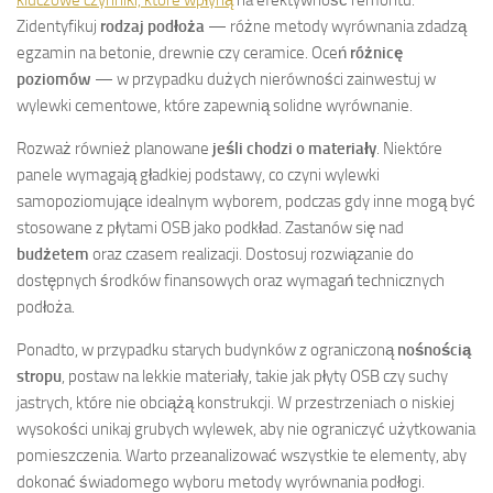
Zidentyfikuj
rodzaj podłoża
— różne metody wyrównania zdadzą
egzamin na betonie, drewnie czy ceramice. Oceń
różnicę
poziomów
— w przypadku dużych nierówności zainwestuj w
wylewki cementowe, które zapewnią solidne wyrównanie.
Rozważ również planowane
jeśli chodzi o materiały
. Niektóre
panele wymagają gładkiej podstawy, co czyni wylewki
samopoziomujące idealnym wyborem, podczas gdy inne mogą być
stosowane z płytami OSB jako podkład. Zastanów się nad
budżetem
oraz czasem realizacji. Dostosuj rozwiązanie do
dostępnych środków finansowych oraz wymagań technicznych
podłoża.
Ponadto, w przypadku starych budynków z ograniczoną
nośnością
stropu
, postaw na lekkie materiały, takie jak płyty OSB czy suchy
jastrych, które nie obciążą konstrukcji. W przestrzeniach o niskiej
wysokości unikaj grubych wylewek, aby nie ograniczyć użytkowania
pomieszczenia. Warto przeanalizować wszystkie te elementy, aby
dokonać świadomego wyboru metody wyrównania podłogi.