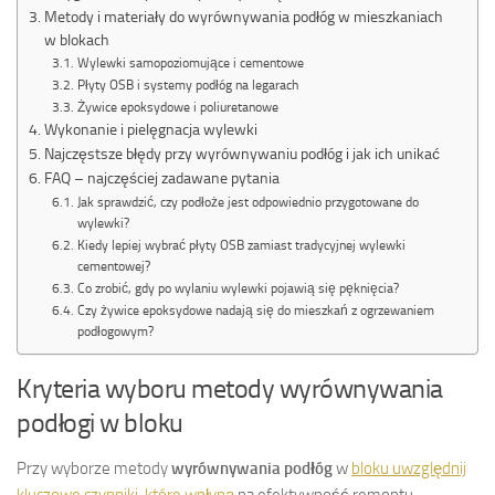
Metody i materiały do wyrównywania podłóg w mieszkaniach
w blokach
Wylewki samopoziomujące i cementowe
Płyty OSB i systemy podłóg na legarach
Żywice epoksydowe i poliuretanowe
Wykonanie i pielęgnacja wylewki
Najczęstsze błędy przy wyrównywaniu podłóg i jak ich unikać
FAQ – najczęściej zadawane pytania
Jak sprawdzić, czy podłoże jest odpowiednio przygotowane do
wylewki?
Kiedy lepiej wybrać płyty OSB zamiast tradycyjnej wylewki
cementowej?
Co zrobić, gdy po wylaniu wylewki pojawią się pęknięcia?
Czy żywice epoksydowe nadają się do mieszkań z ogrzewaniem
podłogowym?
Kryteria wyboru metody wyrównywania
podłogi w bloku
Przy wyborze metody
wyrównywania podłóg
w
bloku uwzględnij
kluczowe czynniki, które wpłyną
na efektywność remontu.