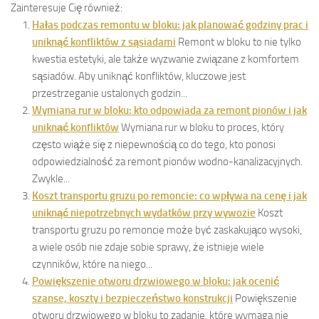
Zainteresuje Cię również:
Hałas podczas remontu w bloku: jak planować godziny prac i
uniknąć konfliktów z sąsiadami
Remont w bloku to nie tylko
kwestia estetyki, ale także wyzwanie związane z komfortem
sąsiadów. Aby uniknąć konfliktów, kluczowe jest
przestrzeganie ustalonych godzin...
Wymiana rur w bloku: kto odpowiada za remont pionów i jak
uniknąć konfliktów
Wymiana rur w bloku to proces, który
często wiąże się z niepewnością co do tego, kto ponosi
odpowiedzialność za remont pionów wodno-kanalizacyjnych.
Zwykle...
Koszt transportu gruzu po remoncie: co wpływa na cenę i jak
uniknąć niepotrzebnych wydatków przy wywozie
Koszt
transportu gruzu po remoncie może być zaskakująco wysoki,
a wiele osób nie zdaje sobie sprawy, że istnieje wiele
czynników, które na niego...
Powiększenie otworu drzwiowego w bloku: jak ocenić
szanse, koszty i bezpieczeństwo konstrukcji
Powiększenie
otworu drzwiowego w bloku to zadanie, które wymaga nie