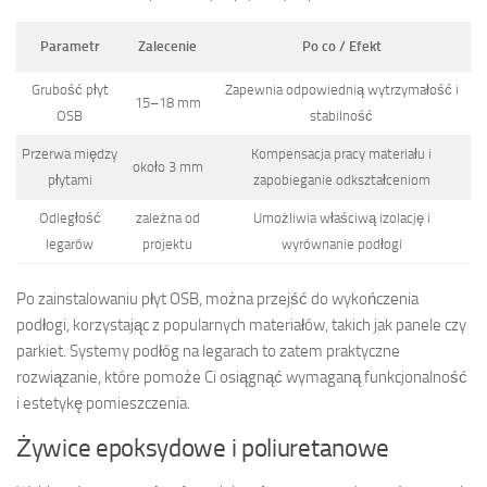
Parametr
Zalecenie
Po co / Efekt
Grubość płyt
Zapewnia odpowiednią wytrzymałość i
15–18 mm
OSB
stabilność
Przerwa między
Kompensacja pracy materiału i
około 3 mm
płytami
zapobieganie odkształceniom
Odległość
zależna od
Umożliwia właściwą izolację i
legarów
projektu
wyrównanie podłogi
Po zainstalowaniu płyt OSB, można przejść do wykończenia
podłogi, korzystając z popularnych materiałów, takich jak panele czy
parkiet. Systemy podłóg na legarach to zatem praktyczne
rozwiązanie, które pomoże Ci osiągnąć wymaganą funkcjonalność
i estetykę pomieszczenia.
Żywice epoksydowe i poliuretanowe