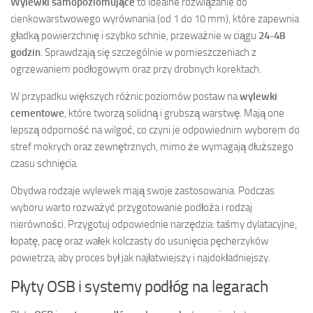
Wylewki samopoziomujące
to idealne rozwiązanie do
cienkowarstwowego wyrównania (od 1 do 10 mm), które zapewnia
gładką powierzchnię i szybko schnie, przeważnie w ciągu
24-48
godzin
. Sprawdzają się szczególnie w pomieszczeniach z
ogrzewaniem podłogowym oraz przy drobnych korektach.
W przypadku większych różnic poziomów postaw na
wylewki
cementowe
, które tworzą solidną i grubszą warstwę. Mają one
lepszą odporność na wilgoć, co czyni je odpowiednim wyborem do
stref mokrych oraz zewnętrznych, mimo że wymagają dłuższego
czasu schnięcia.
Obydwa rodzaje wylewek mają swoje zastosowania. Podczas
wyboru warto rozważyć przygotowanie podłoża i rodzaj
nierówności. Przygotuj odpowiednie narzędzia: taśmy dylatacyjne,
łopatę, pacę oraz wałek kolczasty do usunięcia pęcherzyków
powietrza, aby proces był jak najłatwiejszy i najdokładniejszy.
Płyty OSB i systemy podłóg na legarach