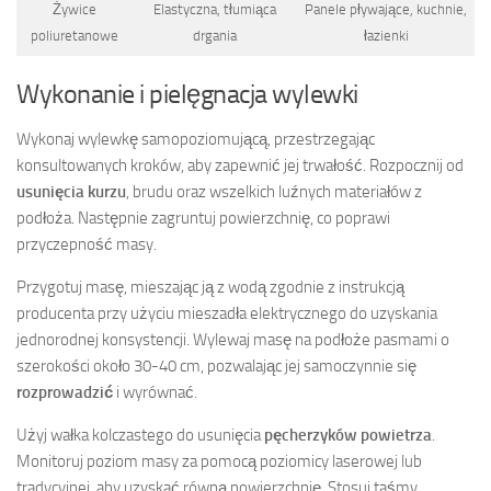
Żywice
Elastyczna, tłumiąca
Panele pływające, kuchnie,
poliuretanowe
drgania
łazienki
Wykonanie i pielęgnacja wylewki
Wykonaj wylewkę samopoziomującą, przestrzegając
konsultowanych kroków, aby zapewnić jej trwałość. Rozpocznij od
usunięcia kurzu
, brudu oraz wszelkich luźnych materiałów z
podłoża. Następnie zagruntuj powierzchnię, co poprawi
przyczepność masy.
Przygotuj masę, mieszając ją z wodą zgodnie z instrukcją
producenta przy użyciu mieszadła elektrycznego do uzyskania
jednorodnej konsystencji. Wylewaj masę na podłoże pasmami o
szerokości około 30-40 cm, pozwalając jej samoczynnie się
rozprowadzić
i wyrównać.
Użyj wałka kolczastego do usunięcia
pęcherzyków powietrza
.
Monitoruj poziom masy za pomocą poziomicy laserowej lub
tradycyjnej, aby uzyskać równą powierzchnię. Stosuj taśmy