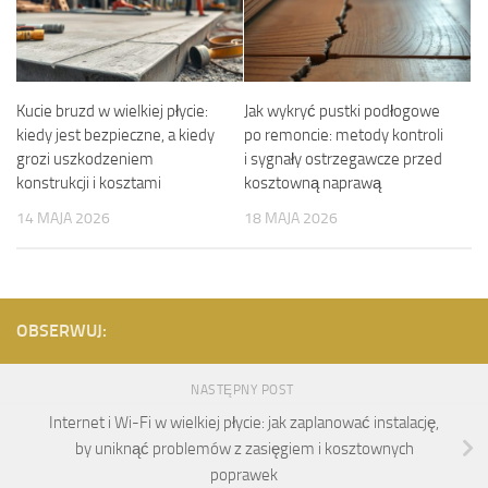
Kucie bruzd w wielkiej płycie:
Jak wykryć pustki podłogowe
kiedy jest bezpieczne, a kiedy
po remoncie: metody kontroli
grozi uszkodzeniem
i sygnały ostrzegawcze przed
konstrukcji i kosztami
kosztowną naprawą
14 MAJA 2026
18 MAJA 2026
OBSERWUJ:
NASTĘPNY POST
Internet i Wi-Fi w wielkiej płycie: jak zaplanować instalację,
by uniknąć problemów z zasięgiem i kosztownych
poprawek