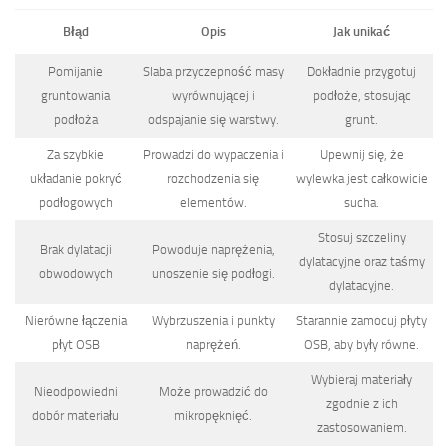
Błąd
Opis
Jak unikać
Pomijanie
Slaba przyczepność masy
Dokładnie przygotuj
gruntowania
wyrównującej i
podłoże, stosując
podłoża
odspajanie się warstwy.
grunt.
Za szybkie
Prowadzi do wypaczenia i
Upewnij się, że
układanie pokryć
rozchodzenia się
wylewka jest całkowicie
podłogowych
elementów.
sucha.
Stosuj szczeliny
Brak dylatacji
Powoduje naprężenia,
dylatacyjne oraz taśmy
obwodowych
unoszenie się podłogi.
dylatacyjne.
Nierówne łączenia
Wybrzuszenia i punkty
Starannie zamocuj płyty
płyt OSB
naprężeń.
OSB, aby były równe.
Wybieraj materiały
Nieodpowiedni
Może prowadzić do
zgodnie z ich
dobór materiału
mikropęknięć.
zastosowaniem.