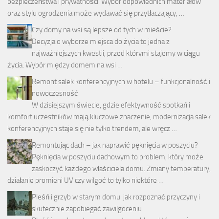
bezpieczeństwa i prywatności. Wybór odpowiednich materiałów
oraz stylu ogrodzenia może wydawać się przytłaczający, …
Czy domy na wsi są lepsze od tych w mieście?
Decyzja o wyborze miejsca do życia to jedna z
najważniejszych kwestii, przed którymi stajemy w ciągu
życia. Wybór między domem na wsi …
Remont salek konferencyjnych w hotelu – funkcjonalność i
nowoczesność
W dzisiejszym świecie, gdzie efektywność spotkań i
komfort uczestników mają kluczowe znaczenie, modernizacja salek
konferencyjnych staje się nie tylko trendem, ale wręcz …
Remontując dach – jak naprawić pęknięcia w poszyciu?
Pęknięcia w poszyciu dachowym to problem, który może
zaskoczyć każdego właściciela domu. Zmiany temperatury,
działanie promieni UV czy wilgoć to tylko niektóre …
Pleśń i grzyb w starym domu: jak rozpoznać przyczyny i
skutecznie zapobiegać zawilgoceniu