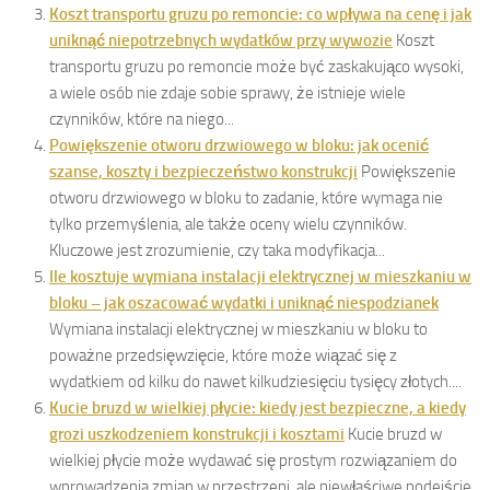
Koszt transportu gruzu po remoncie: co wpływa na cenę i jak
uniknąć niepotrzebnych wydatków przy wywozie
Koszt
transportu gruzu po remoncie może być zaskakująco wysoki,
a wiele osób nie zdaje sobie sprawy, że istnieje wiele
czynników, które na niego...
Powiększenie otworu drzwiowego w bloku: jak ocenić
szanse, koszty i bezpieczeństwo konstrukcji
Powiększenie
otworu drzwiowego w bloku to zadanie, które wymaga nie
tylko przemyślenia, ale także oceny wielu czynników.
Kluczowe jest zrozumienie, czy taka modyfikacja...
Ile kosztuje wymiana instalacji elektrycznej w mieszkaniu w
bloku – jak oszacować wydatki i uniknąć niespodzianek
Wymiana instalacji elektrycznej w mieszkaniu w bloku to
poważne przedsięwzięcie, które może wiązać się z
wydatkiem od kilku do nawet kilkudziesięciu tysięcy złotych....
Kucie bruzd w wielkiej płycie: kiedy jest bezpieczne, a kiedy
grozi uszkodzeniem konstrukcji i kosztami
Kucie bruzd w
wielkiej płycie może wydawać się prostym rozwiązaniem do
wprowadzenia zmian w przestrzeni, ale niewłaściwe podejście