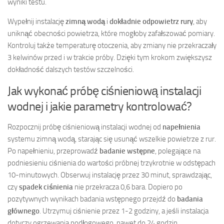
wyniki testu.
Wypełnij instalację
zimną wodą
i
dokładnie odpowietrz rury
, aby
uniknąć obecności powietrza, które mogłoby zafałszować pomiary.
Kontroluj także temperaturę otoczenia, aby zmiany nie przekraczały
3 kelwinów przed i w trakcie próby. Dzięki tym krokom zwiększysz
dokładność dalszych testów szczelności.
Jak wykonać próbę ciśnieniową instalacji
wodnej i jakie parametry kontrolować?
Rozpocznij próbę ciśnieniową instalacji wodnej od
napełnienia
systemu zimną wodą, starając się usunąć wszelkie powietrze z rur.
Po napełnieniu, przeprowadź
badanie wstępne
, polegające na
podniesieniu ciśnienia do wartości próbnej trzykrotnie w odstępach
10-minutowych. Obserwuj instalację przez 30 minut, sprawdzając,
czy
spadek ciśnienia
nie przekracza 0,6 bara. Dopiero po
pozytywnych wynikach badania wstępnego przejdź do
badania
głównego
. Utrzymuj ciśnienie przez 1-2 godziny, a jeśli instalacja
dotyczy ogrzewania podłogowego, nawet do 24 godzin.