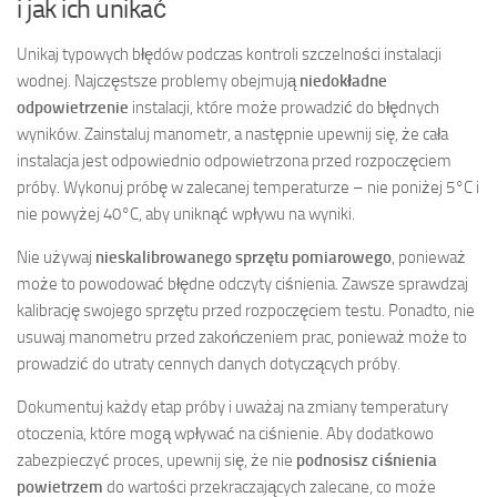
i jak ich unikać
Unikaj typowych błędów podczas kontroli szczelności instalacji
wodnej. Najczęstsze problemy obejmują
niedokładne
odpowietrzenie
instalacji, które może prowadzić do błędnych
wyników. Zainstaluj manometr, a następnie upewnij się, że cała
instalacja jest odpowiednio odpowietrzona przed rozpoczęciem
próby. Wykonuj próbę w zalecanej temperaturze – nie poniżej 5°C i
nie powyżej 40°C, aby uniknąć wpływu na wyniki.
Nie używaj
nieskalibrowanego sprzętu pomiarowego
, ponieważ
może to powodować błędne odczyty ciśnienia. Zawsze sprawdzaj
kalibrację swojego sprzętu przed rozpoczęciem testu. Ponadto, nie
usuwaj manometru przed zakończeniem prac, ponieważ może to
prowadzić do utraty cennych danych dotyczących próby.
Dokumentuj każdy etap próby i uważaj na zmiany temperatury
otoczenia, które mogą wpływać na ciśnienie. Aby dodatkowo
zabezpieczyć proces, upewnij się, że nie
podnosisz ciśnienia
powietrzem
do wartości przekraczających zalecane, co może