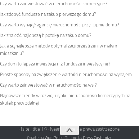
Czy warto zainwestować w nieruchomości komercyjne?
Jak zdobyć fundusze na zakup pierwszego domu?
Czy warto wynająć agencję nieruchomości przy kupnie domu?
Jak znaleźć najlepszą hipotekę na zakup domu?
Jakie są najlepsze metody optymalizacji przestrzeni w małym
mieszkaniu?
Czy dom to lepsza inwestycja niż fundusze inwestycyjne?
Proste sposoby na zwiększenie wartości nieruchomości na wynajem
Czy warto zainwestować w nieruchomości na wsi?
Najnowsze trendy w rozwoju rynku nieruchomości komercyjnych na
skutek pracy zdalnej
{{site_title}} © {{year}}. Wszelkie prawa zastrzeżone
Oparte na
WordPress
. Theme by
Press Customizr
.