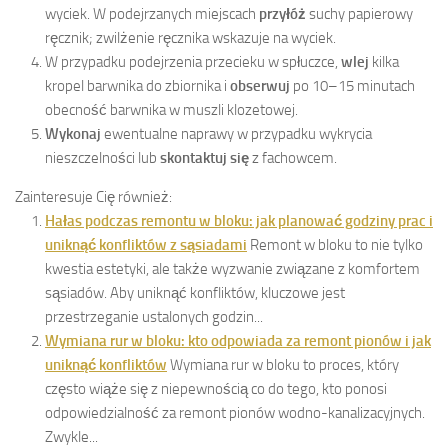
wyciek. W podejrzanych miejscach
przyłóż
suchy papierowy
ręcznik; zwilżenie ręcznika wskazuje na wyciek.
W przypadku podejrzenia przecieku w spłuczce,
wlej
kilka
kropel barwnika do zbiornika i
obserwuj
po 10–15 minutach
obecność barwnika w muszli klozetowej.
Wykonaj
ewentualne naprawy w przypadku wykrycia
nieszczelności lub
skontaktuj się
z fachowcem.
Zainteresuje Cię również:
Hałas podczas remontu w bloku: jak planować godziny prac i
uniknąć konfliktów z sąsiadami
Remont w bloku to nie tylko
kwestia estetyki, ale także wyzwanie związane z komfortem
sąsiadów. Aby uniknąć konfliktów, kluczowe jest
przestrzeganie ustalonych godzin...
Wymiana rur w bloku: kto odpowiada za remont pionów i jak
uniknąć konfliktów
Wymiana rur w bloku to proces, który
często wiąże się z niepewnością co do tego, kto ponosi
odpowiedzialność za remont pionów wodno-kanalizacyjnych.
Zwykle...