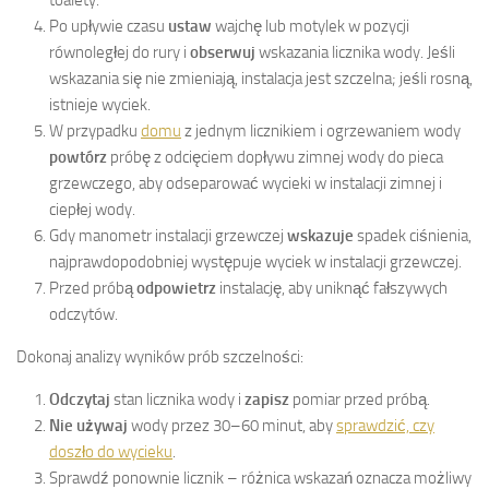
Po upływie czasu
ustaw
wajchę lub motylek w pozycji
równoległej do rury i
obserwuj
wskazania licznika wody. Jeśli
wskazania się nie zmieniają, instalacja jest szczelna; jeśli rosną,
istnieje wyciek.
W przypadku
domu
z jednym licznikiem i ogrzewaniem wody
powtórz
próbę z odcięciem dopływu zimnej wody do pieca
grzewczego, aby odseparować wycieki w instalacji zimnej i
ciepłej wody.
Gdy manometr instalacji grzewczej
wskazuje
spadek ciśnienia,
najprawdopodobniej występuje wyciek w instalacji grzewczej.
Przed próbą
odpowietrz
instalację, aby uniknąć fałszywych
odczytów.
Dokonaj analizy wyników prób szczelności:
Odczytaj
stan licznika wody i
zapisz
pomiar przed próbą.
Nie używaj
wody przez 30–60 minut, aby
sprawdzić, czy
doszło do wycieku
.
Sprawdź ponownie licznik – różnica wskazań oznacza możliwy