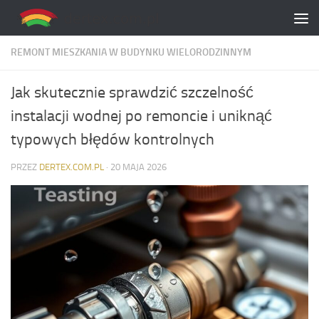
Skip to content
REMONT MIESZKANIA W BUDYNKU WIELORODZINNYM
Jak skutecznie sprawdzić szczelność
instalacji wodnej po remoncie i uniknąć
typowych błędów kontrolnych
PRZEZ
DERTEX.COM.PL
·
20 MAJA 2026