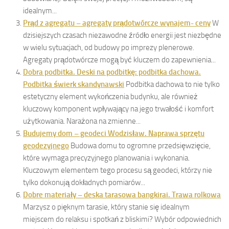
idealnym...
Prąd z agregatu – agregaty prądotwórcze wynajem- ceny
W
dzisiejszych czasach niezawodne źródło energii jest niezbędne
w wielu sytuacjach, od budowy po imprezy plenerowe.
Agregaty prądotwórcze mogą być kluczem do zapewnienia...
Dobra podbitka. Deski na podbitkę: podbitka dachowa.
Podbitka świerk skandynawski
Podbitka dachowa to nie tylko
estetyczny element wykończenia budynku, ale również
kluczowy komponent wpływający na jego trwałość i komfort
użytkowania. Narażona na zmienne...
Budujemy dom – geodeci Wodzisław. Naprawa sprzętu
geodezyjnego
Budowa domu to ogromne przedsięwzięcie,
które wymaga precyzyjnego planowania i wykonania.
Kluczowym elementem tego procesu są geodeci, którzy nie
tylko dokonują dokładnych pomiarów...
Dobre materiały – deska tarasowa bangkirai. Trawa rolkowa
Marzysz o pięknym tarasie, który stanie się idealnym
miejscem do relaksu i spotkań z bliskimi? Wybór odpowiednich