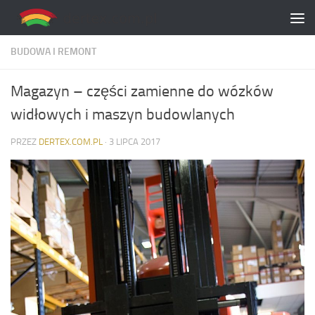
Skip to content
BUDOWA I REMONT
Magazyn – części zamienne do wózków
widłowych i maszyn budowlanych
PRZEZ
DERTEX.COM.PL
·
3 LIPCA 2017