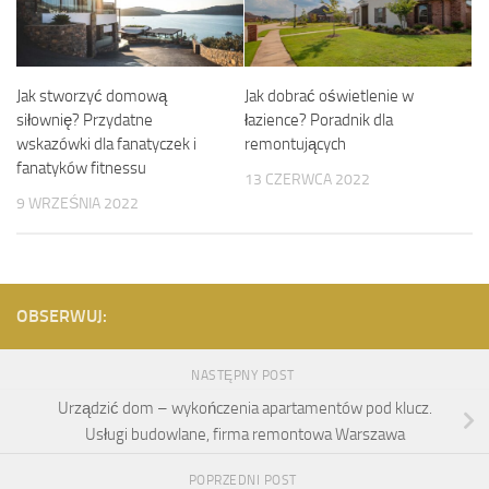
Jak stworzyć domową
Jak dobrać oświetlenie w
siłownię? Przydatne
łazience? Poradnik dla
wskazówki dla fanatyczek i
remontujących
fanatyków fitnessu
13 CZERWCA 2022
9 WRZEŚNIA 2022
OBSERWUJ:
NASTĘPNY POST
Urządzić dom – wykończenia apartamentów pod klucz.
Usługi budowlane, firma remontowa Warszawa
POPRZEDNI POST