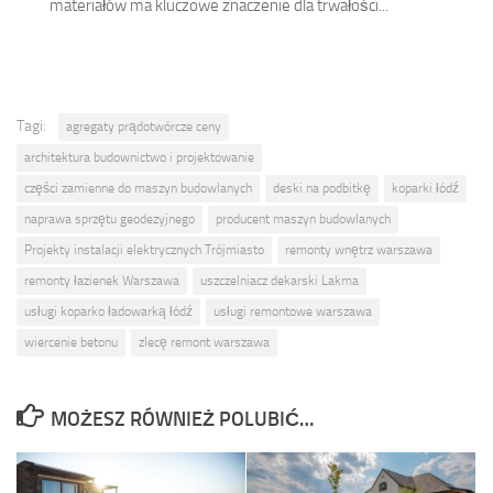
materiałów ma kluczowe znaczenie dla trwałości...
Tagi:
agregaty prądotwórcze ceny
architektura budownictwo i projektowanie
części zamienne do maszyn budowlanych
deski na podbitkę
koparki łódź
naprawa sprzętu geodezyjnego
producent maszyn budowlanych
Projekty instalacji elektrycznych Trójmiasto
remonty wnętrz warszawa
remonty łazienek Warszawa
uszczelniacz dekarski Lakma
usługi koparko ładowarką łódź
usługi remontowe warszawa
wiercenie betonu
zlecę remont warszawa
MOŻESZ RÓWNIEŻ POLUBIĆ…