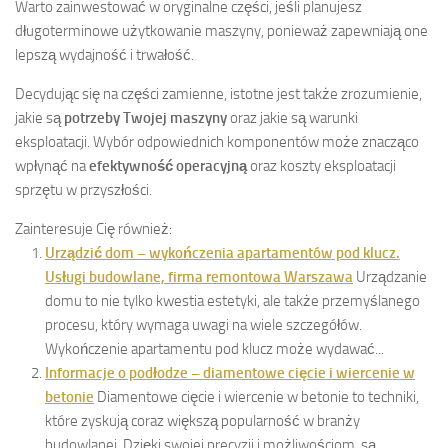
Warto zainwestować w oryginalne części, jeśli planujesz
długoterminowe użytkowanie maszyny, ponieważ zapewniają one
lepszą wydajność i trwałość.
Decydując się na części zamienne, istotne jest także zrozumienie,
jakie są
potrzeby Twojej maszyny
oraz jakie są warunki
eksploatacji. Wybór odpowiednich komponentów może znacząco
wpłynąć na
efektywność operacyjną
oraz koszty eksploatacji
sprzętu w przyszłości.
Zainteresuje Cię również:
Urządzić dom – wykończenia apartamentów pod klucz.
Usługi budowlane, firma remontowa Warszawa
Urządzanie
domu to nie tylko kwestia estetyki, ale także przemyślanego
procesu, który wymaga uwagi na wiele szczegółów.
Wykończenie apartamentu pod klucz może wydawać...
Informacje o podłodze – diamentowe cięcie i wiercenie w
betonie
Diamentowe cięcie i wiercenie w betonie to techniki,
które zyskują coraz większą popularność w branży
budowlanej. Dzięki swojej precyzji i możliwościom, są