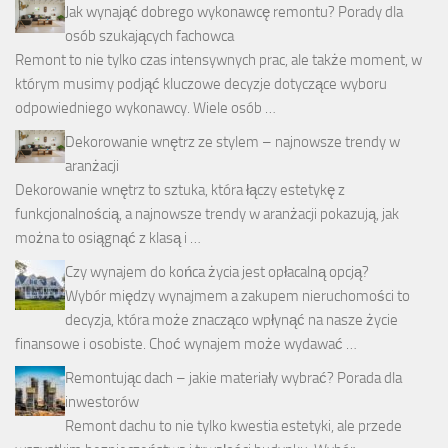
Jak wynająć dobrego wykonawcę remontu? Porady dla
osób szukających fachowca
Remont to nie tylko czas intensywnych prac, ale także moment, w
którym musimy podjąć kluczowe decyzje dotyczące wyboru
odpowiedniego wykonawcy. Wiele osób …
Dekorowanie wnętrz ze stylem – najnowsze trendy w
aranżacji
Dekorowanie wnętrz to sztuka, która łączy estetykę z
funkcjonalnością, a najnowsze trendy w aranżacji pokazują, jak
można to osiągnąć z klasą i …
Czy wynajem do końca życia jest opłacalną opcją?
Wybór między wynajmem a zakupem nieruchomości to
decyzja, która może znacząco wpłynąć na nasze życie
finansowe i osobiste. Choć wynajem może wydawać …
Remontując dach – jakie materiały wybrać? Porada dla
inwestorów
Remont dachu to nie tylko kwestia estetyki, ale przede