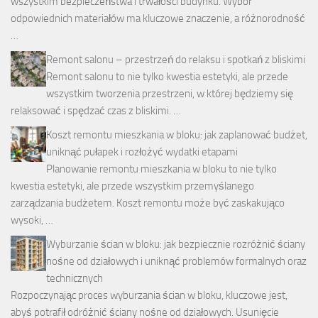
wszystkim bezpieczeństwa i trwałości budynku. Wybór
odpowiednich materiałów ma kluczowe znaczenie, a różnorodność
…
Remont salonu – przestrzeń do relaksu i spotkań z bliskimi
Remont salonu to nie tylko kwestia estetyki, ale przede
wszystkim tworzenia przestrzeni, w której będziemy się
relaksować i spędzać czas z bliskimi. …
Koszt remontu mieszkania w bloku: jak zaplanować budżet,
uniknąć pułapek i rozłożyć wydatki etapami
Planowanie remontu mieszkania w bloku to nie tylko
kwestia estetyki, ale przede wszystkim przemyślanego
zarządzania budżetem. Koszt remontu może być zaskakująco
wysoki, …
Wyburzanie ścian w bloku: jak bezpiecznie rozróżnić ściany
nośne od działowych i uniknąć problemów formalnych oraz
technicznych
Rozpoczynając proces wyburzania ścian w bloku, kluczowe jest,
abyś potrafił odróżnić ściany nośne od działowych. Usunięcie