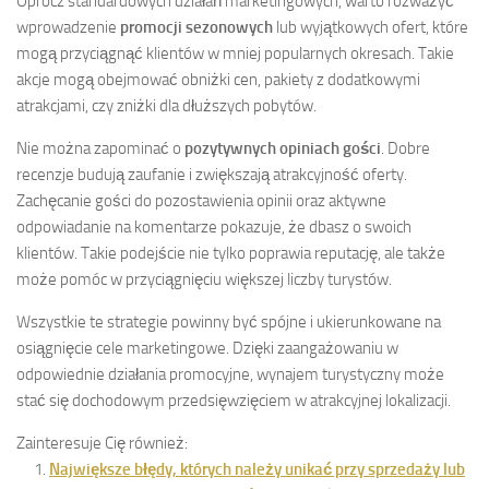
Oprócz standardowych działań marketingowych, warto rozważyć
wprowadzenie
promocji sezonowych
lub wyjątkowych ofert, które
mogą przyciągnąć klientów w mniej popularnych okresach. Takie
akcje mogą obejmować obniżki cen, pakiety z dodatkowymi
atrakcjami, czy zniżki dla dłuższych pobytów.
Nie można zapominać o
pozytywnych opiniach gości
. Dobre
recenzje budują zaufanie i zwiększają atrakcyjność oferty.
Zachęcanie gości do pozostawienia opinii oraz aktywne
odpowiadanie na komentarze pokazuje, że dbasz o swoich
klientów. Takie podejście nie tylko poprawia reputację, ale także
może pomóc w przyciągnięciu większej liczby turystów.
Wszystkie te strategie powinny być spójne i ukierunkowane na
osiągnięcie cele marketingowe. Dzięki zaangażowaniu w
odpowiednie działania promocyjne, wynajem turystyczny może
stać się dochodowym przedsięwzięciem w atrakcyjnej lokalizacji.
Zainteresuje Cię również:
Największe błędy, których należy unikać przy sprzedaży lub