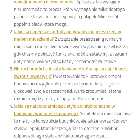
wynajmowaniu nieruchomości
Sprzedaż lub wynajem
nieruchomości to proces, który wymaga nie tylko dobrego
planu, ale także unikania typowych pułapek. Wiele osób
popełnia błędy, które mogą...
Jakie są najlepsze metody optymalizacji przestrzeni w
małym mieszkaniu?
Zarządzanie przestrzenią w małym
mieszkaniu może być prawdziwym wyzwaniem, zwłaszcza
gdy chcemy połączyć funkcjonalność z estetyką. Jak zatem
optymalnie wykorzystać każdy centymetr? Kluczowe...
Nieruchomości a lokaty bankowe: która opcja daje lepszy
zwrot z inwestycji?
Inwestowanie to kluczowy element
budowania majątku, ale przed podjęciem decyzji, gdzie
ulokować swoje oszczędności, warto zrozumieć istotne
różnice między różnymi opcjami. Nieruchomości i...
Jakie są najpopularniejsze style architektoniczne w
budownictwie mieszkaniowym?
Architektura mieszkaniowa
to nie tylko konstrukcja budynków, ale także wyraz różnych
stylów i epok, które kształtują nasze otoczenie. Wybór
odpowiedniego stylu architektonicznego może...