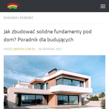
Skip to content
BUDOWA I REMONT
Jak zbudować solidne fundamenty pod
dom? Poradnik dla budujących
PRZEZ
DERTEX.COM.PL
·
18 SIERPNIA 2021