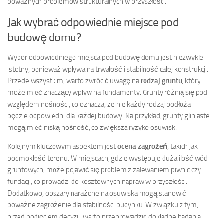
poważnych problemów strukturalnych w przyszłości.
Jak wybrać odpowiednie miejsce pod
budowę domu?
Wybór odpowiedniego miejsca pod budowę domu jest niezwykle
istotny, ponieważ wpływa na trwałość i stabilność całej konstrukcji.
Przede wszystkim, warto zwrócić uwagę na
rodzaj gruntu
, który
może mieć znaczący wpływ na fundamenty. Grunty różnią się pod
względem nośności, co oznacza, że nie każdy rodzaj podłoża
będzie odpowiedni dla każdej budowy. Na przykład, grunty gliniaste
mogą mieć niską nośność, co zwiększa ryzyko osuwisk.
Kolejnym kluczowym aspektem jest
ocena zagrożeń
, takich jak
podmokłość terenu. W miejscach, gdzie występuje duża ilość wód
gruntowych, może pojawić się problem z zalewaniem piwnic czy
fundacji, co prowadzi do kosztownych napraw w przyszłości.
Dodatkowo, obszary narażone na osuwiska mogą stanowić
poważne zagrożenie dla stabilności budynku. W związku z tym,
przed podjęciem decyzji, warto przeprowadzić dokładne badania