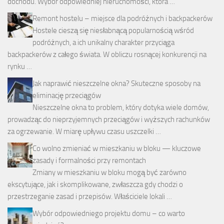
dochodu. Wybór odpowiedniej nieruchomości, która …
Remont hostelu – miejsce dla podróżnych i backpackerów
Hostele cieszą się niesłabnącą popularnością wśród
podróżnych, a ich unikalny charakter przyciąga
backpackerów z całego świata. W obliczu rosnącej konkurencji na
rynku …
Jak naprawić nieszczelne okna? Skuteczne sposoby na
eliminację przeciągów
Nieszczelne okna to problem, który dotyka wiele domów,
prowadząc do nieprzyjemnych przeciągów i wyższych rachunków
za ogrzewanie. W miarę upływu czasu uszczelki …
Co wolno zmieniać w mieszkaniu w bloku — kluczowe
zasady i formalności przy remontach
Zmiany w mieszkaniu w bloku mogą być zarówno
ekscytujące, jak i skomplikowane, zwłaszcza gdy chodzi o
przestrzeganie zasad i przepisów. Właściciele lokali …
Wybór odpowiedniego projektu domu – co warto