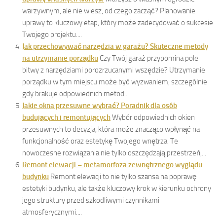
warzywnym, ale nie wiesz, od czego zacząć? Planowanie
uprawy to kluczowy etap, który może zadecydować o sukcesie
Twojego projektu....
Jak przechowywać narzędzia w garażu? Skuteczne metody
na utrzymanie porządku
Czy Twój garaż przypomina pole
bitwy z narzędziami porozrzucanymi wszędzie? Utrzymanie
porządku w tym miejscu może być wyzwaniem, szczególnie
gdy brakuje odpowiednich metod...
Jakie okna przesuwne wybrać? Poradnik dla osób
budujących i remontujących
Wybór odpowiednich okien
przesuwnych to decyzja, która może znacząco wpłynąć na
funkcjonalność oraz estetykę Twojego wnętrza. Te
nowoczesne rozwiązania nie tylko oszczędzają przestrzeń,...
Remont elewacji – metamorfoza zewnętrznego wyglądu
budynku
Remont elewacji to nie tylko szansa na poprawę
estetyki budynku, ale także kluczowy krok w kierunku ochrony
jego struktury przed szkodliwymi czynnikami
atmosferycznymi....