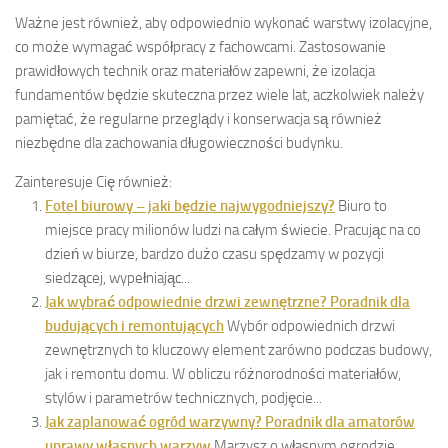
Ważne jest również, aby odpowiednio wykonać warstwy izolacyjne,
co może wymagać współpracy z fachowcami. Zastosowanie
prawidłowych technik oraz materiałów zapewni, że izolacja
fundamentów będzie skuteczna przez wiele lat, aczkolwiek należy
pamiętać, że regularne przeglądy i konserwacja są również
niezbędne dla zachowania długowieczności budynku.
Zainteresuje Cię również:
Fotel biurowy – jaki będzie najwygodniejszy?
Biuro to
miejsce pracy milionów ludzi na całym świecie. Pracując na co
dzień w biurze, bardzo dużo czasu spędzamy w pozycji
siedzącej, wypełniając...
Jak wybrać odpowiednie drzwi zewnętrzne? Poradnik dla
budujących i remontujących
Wybór odpowiednich drzwi
zewnętrznych to kluczowy element zarówno podczas budowy,
jak i remontu domu. W obliczu różnorodności materiałów,
stylów i parametrów technicznych, podjęcie...
Jak zaplanować ogród warzywny? Poradnik dla amatorów
uprawy własnych warzyw
Marzysz o własnym ogrodzie