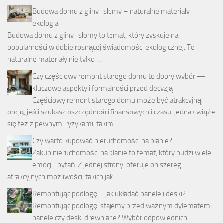
Budowa domu z gliny i słomy – naturalne materiały i
ekologia
Budowa domu z gliny i słomy to temat, który zyskuje na
popularności w dobie rosnącej świadomości ekologicznej. Te
naturalne materiały nie tylko …
Czy częściowy remont starego domu to dobry wybór —
kluczowe aspekty i formalności przed decyzją
Częściowy remont starego domu może być atrakcyjną
opcją, jeśli szukasz oszczędności finansowych i czasu, jednak wiąże
się też z pewnymi ryzykami, takimi …
Czy warto kupować nieruchomości na planie?
Zakup nieruchomości na planie to temat, który budzi wiele
emocji i pytań. Z jednej strony, oferuje on szereg
atrakcyjnych możliwości, takich jak …
Remontując podłogę – jak układać panele i deski?
Remontując podłogę, stajemy przed ważnym dylematem:
panele czy deski drewniane? Wybór odpowiednich