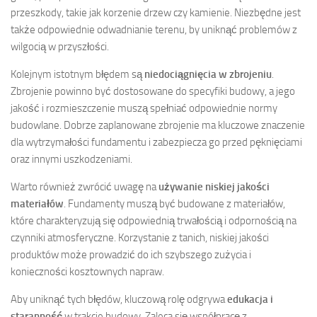
przeszkody, takie jak korzenie drzew czy kamienie. Niezbędne jest
także odpowiednie odwadnianie terenu, by uniknąć problemów z
wilgocią w przyszłości.
Kolejnym istotnym błędem są
niedociągnięcia w zbrojeniu
.
Zbrojenie powinno być dostosowane do specyfiki budowy, a jego
jakość i rozmieszczenie muszą spełniać odpowiednie normy
budowlane. Dobrze zaplanowane zbrojenie ma kluczowe znaczenie
dla wytrzymałości fundamentu i zabezpiecza go przed pęknięciami
oraz innymi uszkodzeniami.
Warto również zwrócić uwagę na
używanie niskiej jakości
materiałów
. Fundamenty muszą być budowane z materiałów,
które charakteryzują się odpowiednią trwałością i odpornością na
czynniki atmosferyczne. Korzystanie z tanich, niskiej jakości
produktów może prowadzić do ich szybszego zużycia i
konieczności kosztownych napraw.
Aby uniknąć tych błędów, kluczową rolę odgrywa
edukacja i
staranność
w trakcie budowy. Zaleca się współpracę z