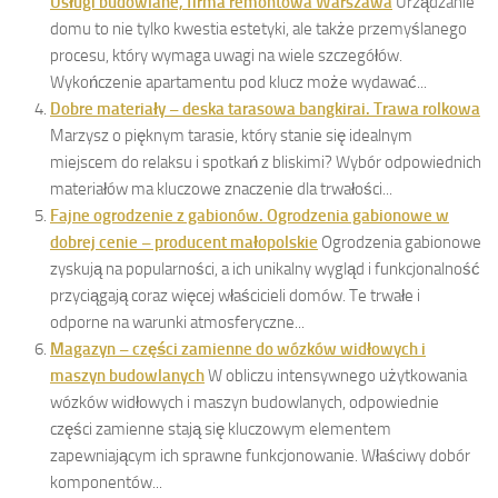
Usługi budowlane, firma remontowa Warszawa
Urządzanie
domu to nie tylko kwestia estetyki, ale także przemyślanego
procesu, który wymaga uwagi na wiele szczegółów.
Wykończenie apartamentu pod klucz może wydawać...
Dobre materiały – deska tarasowa bangkirai. Trawa rolkowa
Marzysz o pięknym tarasie, który stanie się idealnym
miejscem do relaksu i spotkań z bliskimi? Wybór odpowiednich
materiałów ma kluczowe znaczenie dla trwałości...
Fajne ogrodzenie z gabionów. Ogrodzenia gabionowe w
dobrej cenie – producent małopolskie
Ogrodzenia gabionowe
zyskują na popularności, a ich unikalny wygląd i funkcjonalność
przyciągają coraz więcej właścicieli domów. Te trwałe i
odporne na warunki atmosferyczne...
Magazyn – części zamienne do wózków widłowych i
maszyn budowlanych
W obliczu intensywnego użytkowania
wózków widłowych i maszyn budowlanych, odpowiednie
części zamienne stają się kluczowym elementem
zapewniającym ich sprawne funkcjonowanie. Właściwy dobór
komponentów...