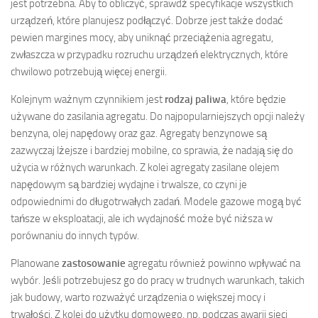
jest potrzebna. Aby to obliczyć, sprawdź specyfikacje wszystkich
urządzeń, które planujesz podłączyć. Dobrze jest także dodać
pewien margines mocy, aby uniknąć przeciążenia agregatu,
zwłaszcza w przypadku rozruchu urządzeń elektrycznych, które
chwilowo potrzebują więcej energii.
Kolejnym ważnym czynnikiem jest
rodzaj paliwa
, które będzie
używane do zasilania agregatu. Do najpopularniejszych opcji należy
benzyna, olej napędowy oraz gaz. Agregaty benzynowe są
zazwyczaj lżejsze i bardziej mobilne, co sprawia, że nadają się do
użycia w różnych warunkach. Z kolei agregaty zasilane olejem
napędowym są bardziej wydajne i trwalsze, co czyni je
odpowiednimi do długotrwałych zadań. Modele gazowe mogą być
tańsze w eksploatacji, ale ich wydajność może być niższa w
porównaniu do innych typów.
Planowane
zastosowanie
agregatu również powinno wpływać na
wybór. Jeśli potrzebujesz go do pracy w trudnych warunkach, takich
jak budowy, warto rozważyć urządzenia o większej mocy i
trwałości. Z kolei do użytku domowego, np. podczas awarii sieci