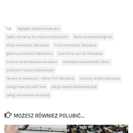
Tagi:
agregaty prądotwórcze ceny
części zamienne do maszyn budowlanych
deska tarasowa bangkirai
ekipa remontowa Warszawa
firma remontowa Warszawa
gabiony producent małopolskie
kuchnie na wymiar Warszawa
kuchnie na zamówienie warszawa
lokalizacja nieszczelności dachu
producent maszyn budowlanych
remont w mieszkaniu - oferty firm Warszawa
remonty wnętrz warszawa
Usługi koparką Łódź Cena
usługi koparko ładowarką łódź
usługi remontowe warszawa
MOŻESZ RÓWNIEŻ POLUBIĆ…