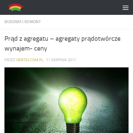
Skip to content
BUDOWA I REMONT
Prąd z agregatu – agregaty prądotwórcze
wynajem- ceny
PRZEZ
DERTEX.COM.PL
·
11 SIERPNIA 2017