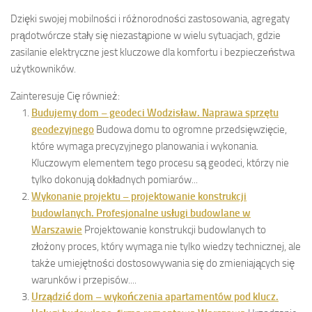
Dzięki swojej mobilności i różnorodności zastosowania, agregaty
prądotwórcze stały się niezastąpione w wielu sytuacjach, gdzie
zasilanie elektryczne jest kluczowe dla komfortu i bezpieczeństwa
użytkowników.
Zainteresuje Cię również:
Budujemy dom – geodeci Wodzisław. Naprawa sprzętu
geodezyjnego
Budowa domu to ogromne przedsięwzięcie,
które wymaga precyzyjnego planowania i wykonania.
Kluczowym elementem tego procesu są geodeci, którzy nie
tylko dokonują dokładnych pomiarów...
Wykonanie projektu – projektowanie konstrukcji
budowlanych. Profesjonalne usługi budowlane w
Warszawie
Projektowanie konstrukcji budowlanych to
złożony proces, który wymaga nie tylko wiedzy technicznej, ale
także umiejętności dostosowywania się do zmieniających się
warunków i przepisów....
Urządzić dom – wykończenia apartamentów pod klucz.