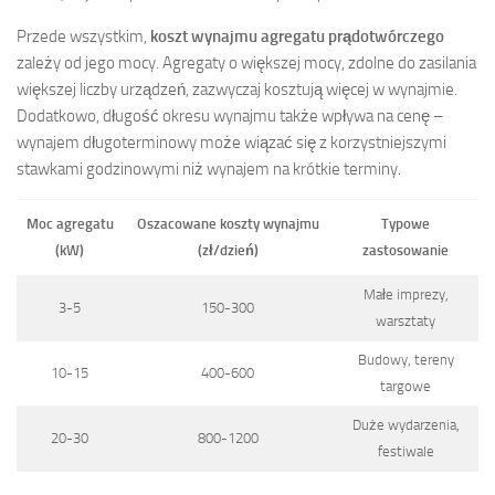
Przede wszystkim,
koszt wynajmu agregatu prądotwórczego
zależy od jego mocy. Agregaty o większej mocy, zdolne do zasilania
większej liczby urządzeń, zazwyczaj kosztują więcej w wynajmie.
Dodatkowo, długość okresu wynajmu także wpływa na cenę –
wynajem długoterminowy może wiązać się z korzystniejszymi
stawkami godzinowymi niż wynajem na krótkie terminy.
Moc agregatu
Oszacowane koszty wynajmu
Typowe
(kW)
(zł/dzień)
zastosowanie
Małe imprezy,
3-5
150-300
warsztaty
Budowy, tereny
10-15
400-600
targowe
Duże wydarzenia,
20-30
800-1200
festiwale