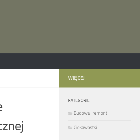
WIĘCEJ
KATEGORIE
e
Budowa i remont
cznej
Ciekawostki