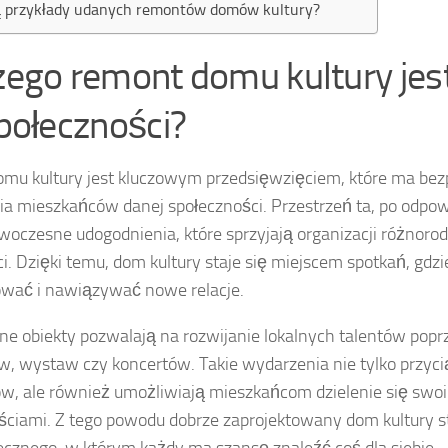
są przykłady udanych remontów domów kultury?
zego remont domu kultury je
połeczności?
mu kultury jest kluczowym przedsięwzięciem, które ma be
ia mieszkańców danej społeczności. Przestrzeń ta, po odpow
woczesne udogodnienia, które sprzyjają organizacji różnoro
. Dzięki temu, dom kultury staje się miejscem spotkań, gd
rować i nawiązywać nowe relacje.
e obiekty pozwalają na rozwijanie lokalnych talentów popr
, wystaw czy koncertów. Takie wydarzenia nie tylko przyci
w, ale również umożliwiają mieszkańcom dzielenie się swoi
ściami. Z tego powodu dobrze zaprojektowany dom kultury s
ecznego, w którym każdy ma szansę znaleźć coś dla siebie.