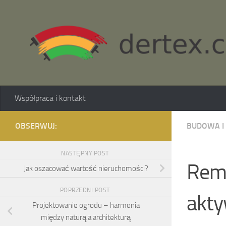
Skip to content
Współpraca i kontakt
OBSERWUJ:
BUDOWA I
NASTĘPNY POST
Remo
Jak oszacować wartość nieruchomości?
POPRZEDNI POST
akty
Projektowanie ogrodu – harmonia
między naturą a architekturą