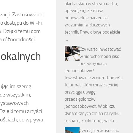
blacharskich w starym dachu,
upewnij się, że masz
zacji. Zastosowanie
odpowiednie narzędzia i
o dostępu do Wi-Fi
zrozumienie kluczowych
a. Dzięki temu dom
technik. Prawidłowe podejście
na różnorodności.
…
Czy warto inwestować
 lokalnych
w nieruchomości jako
przedsiębiorca
jednoosobowy?
Inwestowanie w nieruchomości
to temat, który coraz częściej
ując im szereg
przyciąga uwagę
ede wszystkim,
przedsiębiorców
 wystawowych
jednoosobowych. W obliczu
 Dzięki temu artyści
dynamicznych zmian na rynku i
nościach, co wpływa
rosnącej konkurencji, wielu …
Czy najpierw osuszać