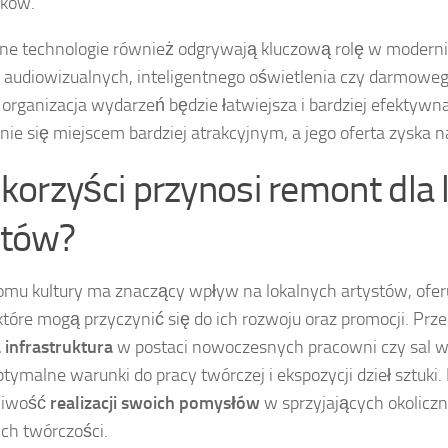
ików.
e technologie również odgrywają kluczową rolę w moderni
audiowizualnych, inteligentnego oświetlenia czy darmoweg
 organizacja wydarzeń będzie łatwiejsza i bardziej efektywn
anie się miejscem bardziej atrakcyjnym, a jego oferta zyska 
 korzyści przynosi remont dla
stów?
mu kultury ma znaczący wpływ na lokalnych artystów, ofer
 które mogą przyczynić się do ich rozwoju oraz promocji. Prz
 infrastruktura
w postaci nowoczesnych pracowni czy sal
tymalne warunki do pracy twórczej i ekspozycji dzieł sztuki.
liwość
realizacji swoich pomysłów
w sprzyjających okolicz
ich twórczości.