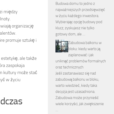
Budowa domu to jedno z
najważniejszych przedsięwzięć
zi między
w życiu każdego inwestora.
lnoty.
Wybierając opcję budowy pod
wiają organizację
klucz, zyskujesz nie tylko
talentów.
gotowy dom, ale …
óre promuje sztukę i
Zabudowa balkonu w
bloku: kiedy warto ją
zaplanować i jak
estetykę, ale także
uniknąć problemów formalnych
óra zaspokaja
oraz technicznych
m kultury może stać
Jeśli zastanawiasz się nad
zyć w życiu
zabudową balkonu w bloku,
warto wiedzieć, kiedy taka
decyzja jest uzasadniona.
odczas
Zabudowa może przynieść
wiele korzyści, jak zwiększenie
…