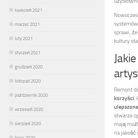
użytkown
kwiecień 2021
Nowoczesn
systemów 
marzec 2021
sprawi, że
luty 2021
kultury st
styczeń 2021
Jakie
grudzień 2020
arty
listopad 2020
Remont do
październik 2020
korzyści
,
ulepszona
wrzesień 2020
stwarza op
sierpień 2020
mają moż
na jakość 
lipiec 2020