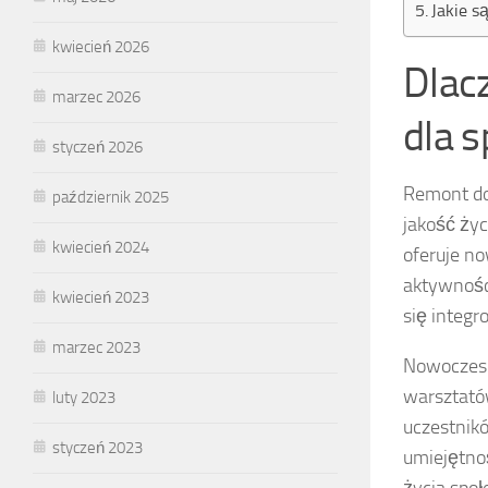
Jakie 
kwiecień 2026
Dlac
marzec 2026
dla s
styczeń 2026
Remont do
październik 2025
jakość życ
kwiecień 2024
oferuje no
aktywności
kwiecień 2023
się integ
marzec 2023
Nowoczesn
warsztatów
luty 2023
uczestnikó
styczeń 2023
umiejętno
życia społ