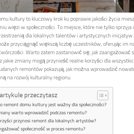
mu kultury to kluczowy krok ku poprawie jakości życia mies
u więzi w społeczności. To miejsce, które nie tylko sprzyja i
przestrzenią dla lokalnych talentów i artystycznych inicjatyw
oże przyciągnąć większą liczbę uczestników, oferując im 
i twórczości. Warto zatem zastanowić się, jak zaangażować 
z jakie zmiany mogą przynieść realne korzyści dla wszystkic
 udanych remontów pokazują, jak można wprowadzić nowato
ną na rozwój kulturalny regionu.
artykule przeczytasz
o remont domu kultury jest ważny dla społeczności?
zmiany warto wprowadzić podczas remontu?
orzyści przynosi remont dla lokalnych artystów?
angażować społeczność w proces remontu?