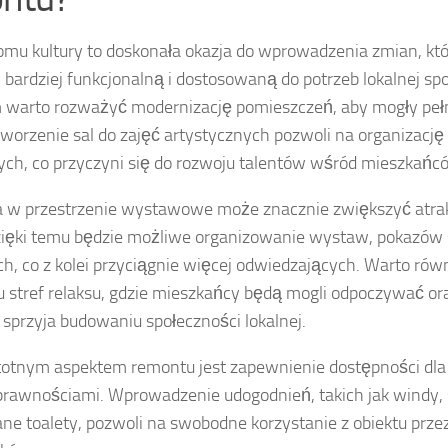
mu kultury to doskonała okazja do wprowadzenia zmian, któ
 bardziej funkcjonalną i dostosowaną do potrzeb lokalnej sp
 warto rozważyć modernizację pomieszczeń, aby mogły peł
tworzenie sal do zajęć artystycznych pozwoli na organizację
ych, co przyczyni się do rozwoju talentów wśród mieszkańc
a w przestrzenie wystawowe może znacznie zwiększyć atr
Dzięki temu będzie możliwe organizowanie wystaw, pokazów 
ch, co z kolei przyciągnie więcej odwiedzających. Warto ró
 stref relaksu, gdzie mieszkańcy będą mogli odpoczywać ora
 sprzyja budowaniu społeczności lokalnej.
totnym aspektem remontu jest zapewnienie dostępności dla
prawnościami. Wprowadzenie udogodnień, takich jak windy, 
e toalety, pozwoli na swobodne korzystanie z obiektu prze