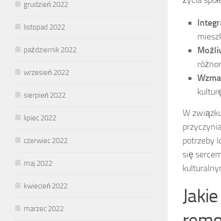
grudzień 2022
Integr
listopad 2022
mieszk
Możli
październik 2022
różnor
wrzesień 2022
Wzmacn
kultur
sierpień 2022
W związku 
lipiec 2022
przyczynia
potrzeby l
czerwiec 2022
się serce
maj 2022
kulturalny
kwiecień 2022
Jaki
marzec 2022
remo