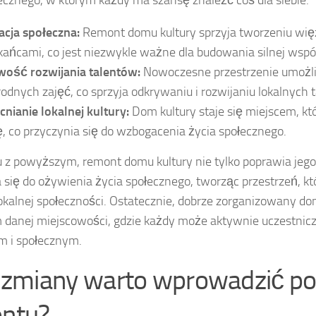
acja społeczna:
Remont domu kultury sprzyja tworzeniu wię
ańcami, co jest niezwykle ważne dla budowania silnej wspó
wość rozwijania talentów:
Nowoczesne przestrzenie umożli
odnych zajęć, co sprzyja odkrywaniu i rozwijaniu lokalnych 
ianie lokalnej kultury:
Dom kultury staje się miejscem, kt
ę, co przyczynia się do wzbogacenia życia społecznego.
z powyższym, remont domu kultury nie tylko poprawia jego 
 się do ożywienia życia społecznego, tworząc przestrzeń, kt
okalnej społeczności. Ostatecznie, dobrze zorganizowany do
m danej miejscowości, gdzie każdy może aktywnie uczestnic
m i społecznym.
e zmiany warto wprowadzić p
ntu?