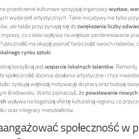
 przestrzenie kulturowe sprzyjają organizacji
wystaw, wa
ych wydarzeń artystycznych. Takie inicjatywy nie tylko prz
w, ale także przyczyniają się do
zwiększenia liczby odwie
imprezy, co z kolei wpływa na większe zainteresowanie pra
 Publiczność ma okazję poznać twórczość swoich rodaków, co
okalnego rynku sztuki
.
totną korzyścią jest
wsparcie lokalnych talentów
. Remonty
że społeczność docenia działania artystyczne i chce inwest
rtyści zyskują większą motywację do pracy oraz budują swoj
cym środowisku. Warto zaznaczyć, że
powstawanie nowych i
ych
wpływa na bogatszą ofertę kulturalną regionu, co przyczy
ści oraz integracji mieszkańców.
zaangażować społeczność w p