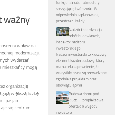
funkcjonalności i atmosfery
sprzyjającej twórczości. W
odpowiednio zaplanowanej
st ważny
przestrzeni każdy …
Nadzór i koordynacja
robót budowlanych,
inspektor nadzoru
zpośredni wpływ na
inwestorskiego
iedniej modernizacji,
Nadzór inwestorski to kluczowy
dnych wydarzeń i
element każdej budowy, który
zie mieszkańcy mogą
ma na celu zapewnienie, że
wszystkie prace są prowadzone
zgodnie z projektem oraz
obowiązującymi …
zez organizację
ągają większą liczbę
Budowa domu pod
mi pasjami i
klucz – kompleksowa
oferta dla wygody
taje się centrum
inwestora