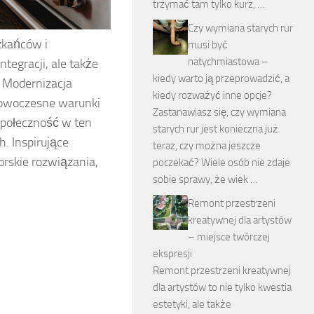
trzymać tam tylko kurz, …
Czy wymiana starych rur
zkańców i
musi być
natychmiastowa –
ntegracji, ale także
kiedy warto ją przeprowadzić, a
. Modernizacja
kiedy rozważyć inne opcje?
nowoczesne warunki
Zastanawiasz się, czy wymiana
społeczność w ten
starych rur jest konieczna już
h. Inspirujące
teraz, czy można jeszcze
rskie rozwiązania,
poczekać? Wiele osób nie zdaje
sobie sprawy, że wiek …
Remont przestrzeni
kreatywnej dla artystów
– miejsce twórczej
ekspresji
Remont przestrzeni kreatywnej
dla artystów to nie tylko kwestia
estetyki, ale także