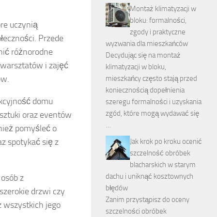
Montaż klimatyzacji w
bloku: formalności,
re uczynią
zgody i praktyczne
ołeczności. Przede
wyzwania dla mieszkańców
nić różnorodne
Decydując się na montaż
 warsztatów i zajęć
klimatyzacji w bloku,
ów.
mieszkańcy często stają przed
koniecznością dopełnienia
akcyjność domu
szeregu formalności i uzyskania
zgód, które mogą wydawać się
sztuki oraz eventów
…
wnież pomyśleć o
z spotykać się z
Jak krok po kroku ocenić
szczelność obróbek
blacharskich w starym
dachu i uniknąć kosztownych
 osób z
błędów
szerokie drzwi czy
Zanim przystąpisz do oceny
z wszystkich jego
szczelności obróbek