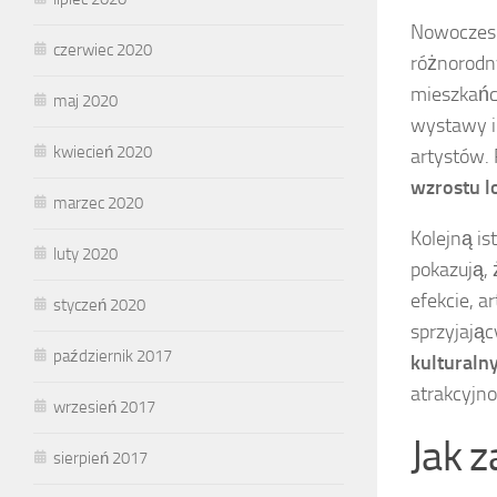
Nowoczesne
czerwiec 2020
różnorodn
mieszkańcó
maj 2020
wystawy i 
kwiecień 2020
artystów.
wzrostu l
marzec 2020
Kolejną is
luty 2020
pokazują, 
efekcie, a
styczeń 2020
sprzyjają
październik 2017
kulturaln
atrakcyjno
wrzesień 2017
Jak 
sierpień 2017