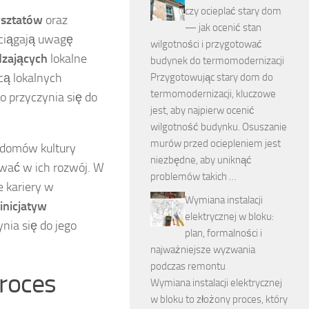
czy ocieplać stary dom
rsztatów
oraz
— jak ocenić stan
yciągają uwagę
wilgotności i przygotować
dzających
lokalne
budynek do termomodernizacji
cą lokalnych
Przygotowując stary dom do
termomodernizacji, kluczowe
 przyczynia się do
jest, aby najpierw ocenić
wilgotność budynku. Osuszanie
murów przed ociepleniem jest
 domów kultury
niezbędne, aby uniknąć
ować w ich rozwój. W
problemów takich …
e kariery w
Wymiana instalacji
nicjatyw
elektrycznej w bloku:
nia się do jego
plan, formalności i
najważniejsze wyzwania
podczas remontu
roces
Wymiana instalacji elektrycznej
w bloku to złożony proces, który