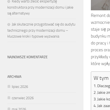
Kiedy warto zlecić ekspertyzę
konstruktora przy modernizacji domu i jakie
są alternatywy
Remont do
wzmocnieni
Jak skutecznie przygotować się do audytu
staje się 
technicznego przy modernizacji domu –
budynku m
kluczowe kroki i typowe wyzwania
do pracy 
proces ora
przykłady
NAJNOWSZE KOMENTARZE
które wpły
ARCHIWA
W tym 
Dlaczeg
lipiec 2026
Jakie 
czerwiec 2026
Jakie k
Jak za
maj 2026