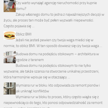
Czy warto wynająć agencję nieruchomości przy kupnie
domu?
Zakup własnego domu to jedna z najważniejszych decyzji w
życiu, ale proces ten może być pełen wyzwań i niepewności.
Często pojawia się …
Oblicz BMI
Jeżeli nie jesteś pewien czy twoja waga mieści się w
normie, to oblicz BMI. W ten sposób dowiesz się czy twoja waga …
Budowa domu na podejściu stokowym – architektura w
zgodzie z terenem
Budowa domu na podejściu stokowym to nie tylko
wyzwanie, ale także szansa na stworzenie unikalnej przestrzeni,
która harmonijnie wpisuje się w otaczający …
Wymiana rur w bloku: kto odpowiada za remont pionów i
jak uniknąć konfliktów
Wymiana rur w bloku to proces, który często wiąże się z
niepewnością co do tego, kto ponosi odpowiedzialność za remont