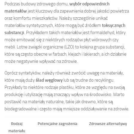
Podczas budowy zdrowego domu,
wybór odpowiednich
materiałów
jest kluczowy dla zapewnienia dobrej jakości powietrza
oraz komfortu mieszkańców. Należy szczególnie unikać
materiałów syntetycznych, które mogą być źródłem
toksycznych
substancji
. Przykładem takich materiałów jest formaldehyd, który
może emitować się z niektórych rodzajów płyt wiórowych czy
mebli. Lotne związki organiczne (LZO) to kolejna grupa substancji,
które są często obecne w farbach, klejach i lakierach, a ich działanie
może negatywnie wpływać na zdrowie.
Oprócz syntetyków, należy również zwrócić uwagę na materiały,
które mają duży
ślad węglowy
lub są trudne do recyklingu.
Przykłady to niektóre rodzaje plastiku, które ze względu na swoją
produkcję i utylizację mają znaczący wpływ na środowisko. Warto
postawić na materiały naturalne, takie jak drewno, które są
biodegradowalne i często mają mniejsze oddziaływanie na zdrowie.
Rodzaj
Potencjalne zagrożenia
Zdrowsze alternatywy
materiału