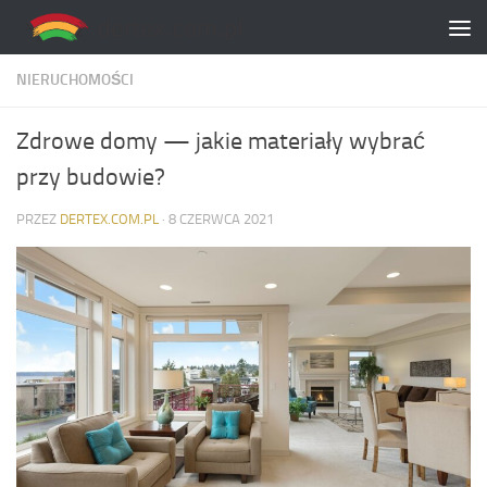
Skip to content
NIERUCHOMOŚCI
Zdrowe domy — jakie materiały wybrać
przy budowie?
PRZEZ
DERTEX.COM.PL
·
8 CZERWCA 2021