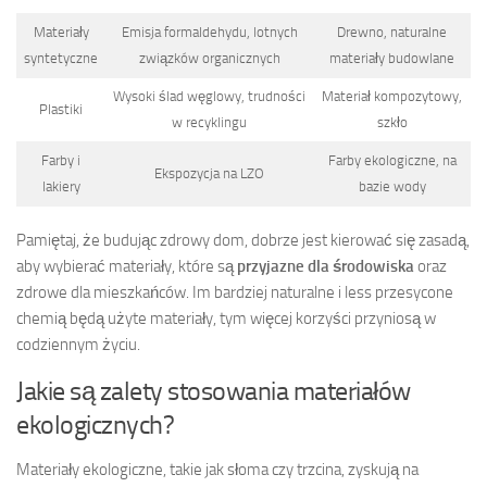
Materiały
Emisja formaldehydu, lotnych
Drewno, naturalne
syntetyczne
związków organicznych
materiały budowlane
Wysoki ślad węglowy, trudności
Materiał kompozytowy,
Plastiki
w recyklingu
szkło
Farby i
Farby ekologiczne, na
Ekspozycja na LZO
lakiery
bazie wody
Pamiętaj, że budując zdrowy dom, dobrze jest kierować się zasadą,
aby wybierać materiały, które są
przyjazne dla środowiska
oraz
zdrowe dla mieszkańców. Im bardziej naturalne i less przesycone
chemią będą użyte materiały, tym więcej korzyści przyniosą w
codziennym życiu.
Jakie są zalety stosowania materiałów
ekologicznych?
Materiały ekologiczne, takie jak słoma czy trzcina, zyskują na