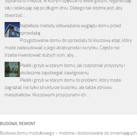
Sypialnia to miejsce, w którym spędzamy wiele godzin, regenerując
siły i relaksując się po długim dniu. Dlatego tak istotne jest, aby
stworzyć …
Najtańsze metody odświeżania wyglądu domu przed
sprzedażą
Przygotowanie domu do sprzedaży to kluczowy etap, który
może zadecydować o jego atrakcyjności na rynku. Często nie
trzeba inwestować dużych sum, aby …
Pleśń i grzyb w starym domu: jak rozpoznać przyczyny i
skutecznie zapobiegać zawilgoceniu
Pleśń i grzyb w starym domu to problem, który może
zagrażać nie tylko strukturze budynku, ale także zdrowiu
mieszkańców. Kluczowymi przyczynami ich …
BUDOWA, REMONT
Budowa domu modułowego – mobilne i dostosowane do zmieniających