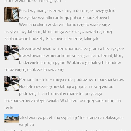
pionów wodno-kanalizacyjnych. …
Koszt wymiany okien w starym domu: jak uwzględnić
wszystkie wydatki i uniknąć pułapek budżetowych
Wymiana okien w starym domu często wiąże się z
ukrytymi wydatkami, które mogą zaskoczyć nawet najlepiej
zaplanowane budżety. Kluczowe elementy, takie jak …
Jak zainwestować w nieruchomości za granicą bez ryzyka?
Inwestowanie w nieruchomości za granicą to temat, który
budzi wiele emocji i pytań. W obliczu globalnych trendów,
coraz więcej osób zastanawia się …
Remont hostelu – miejsce dla podróżnych i backpackerów
Hostele cieszą się niesłabnącą popularnością wśród
podróżnych, a ich unikalny charakter przyciąga
backpackerów z całego świata. W obliczu rosnącej konkurencji na
rynku …
Jak stworzyć przytulną sypialnię? Inspiracje na relaksujące
wnętrza