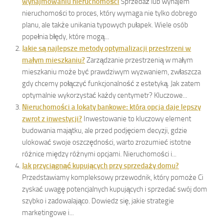
wynajmowaniu nieruchomości
Sprzedaż lub wynajem
nieruchomości to proces, który wymaga nie tylko dobrego
planu, ale także unikania typowych pułapek. Wiele osób
popełnia błędy, które mogą...
Jakie są najlepsze metody optymalizacji przestrzeni w
małym mieszkaniu?
Zarządzanie przestrzenią w małym
mieszkaniu może być prawdziwym wyzwaniem, zwłaszcza
gdy chcemy połączyć funkcjonalność z estetyką. Jak zatem
optymalnie wykorzystać każdy centymetr? Kluczowe...
Nieruchomości a lokaty bankowe: która opcja daje lepszy
zwrot z inwestycji?
Inwestowanie to kluczowy element
budowania majątku, ale przed podjęciem decyzji, gdzie
ulokować swoje oszczędności, warto zrozumieć istotne
różnice między różnymi opcjami. Nieruchomości i...
Jak przyciągnąć kupujących przy sprzedaży domu?
Przedstawiamy kompleksowy przewodnik, który pomoże Ci
zyskać uwagę potencjalnych kupujących i sprzedać swój dom
szybko i zadowalająco. Dowiedz się, jakie strategie
marketingowe i...