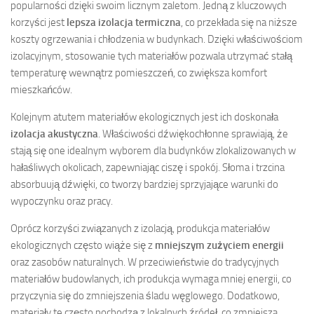
popularności dzięki swoim licznym zaletom. Jedną z kluczowych
korzyści jest
lepsza izolacja termiczna
, co przekłada się na niższe
koszty ogrzewania i chłodzenia w budynkach. Dzięki właściwościom
izolacyjnym, stosowanie tych materiałów pozwala utrzymać stałą
temperaturę wewnątrz pomieszczeń, co zwiększa komfort
mieszkańców.
Kolejnym atutem materiałów ekologicznych jest ich doskonała
izolacja akustyczna
. Właściwości dźwiękochłonne sprawiają, że
stają się one idealnym wyborem dla budynków zlokalizowanych w
hałaśliwych okolicach, zapewniając ciszę i spokój. Słoma i trzcina
absorbuują dźwięki, co tworzy bardziej sprzyjające warunki do
wypoczynku oraz pracy.
Oprócz korzyści związanych z izolacją, produkcja materiałów
ekologicznych często wiąże się z
mniejszym zużyciem energii
oraz zasobów naturalnych. W przeciwieństwie do tradycyjnych
materiałów budowlanych, ich produkcja wymaga mniej energii, co
przyczynia się do zmniejszenia śladu węglowego. Dodatkowo,
materiały te często pochodzą z lokalnych źródeł, co zmniejsza