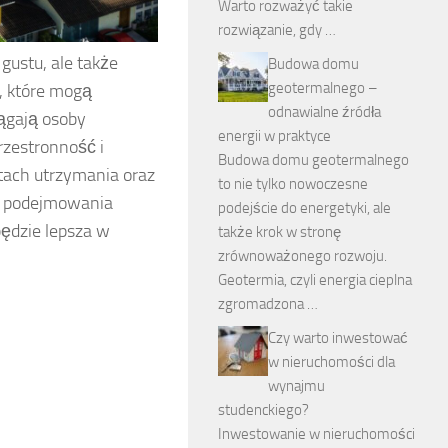
Warto rozważyć takie
rozwiązanie, gdy …
gustu, ale także
Budowa domu
geotermalnego –
y, które mogą
odnawialne źródła
ągają osoby
energii w praktyce
rzestronność i
Budowa domu geotermalnego
tach utrzymania oraz
to nie tylko nowoczesne
a podejmowania
podejście do energetyki, ale
będzie lepsza w
także krok w stronę
zrównoważonego rozwoju.
Geotermia, czyli energia cieplna
zgromadzona …
Czy warto inwestować
w nieruchomości dla
wynajmu
studenckiego?
Inwestowanie w nieruchomości