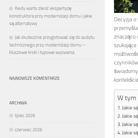
Kiedy warto zlecić ekspertyzę
konstruktora przy modernizacji domu i jakie
Decyzja o
są alternatywy
przemyślan
znacząco 
Jak skutecznie przygotować się do audytu
szukające 
technicznego przy modernizacji domu –
kluczowe kroki i typowe wyzwania
możliwość
czynników
świadomych
NAJNOWSZE KOMENTARZE
kontekście
W tym 
ARCHIWA
Jakie s
lipiec 2026
Jakie s
Jakie s
czerwiec 2026
Jakie s