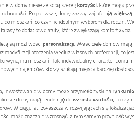
nie w domy niesie ze sobą szereg
korzyści
, które mogą prz
eruchomości. Po pierwsze, domy zazwyczaj oferują
większą 
 do mieszkań, co czyni je idealnym wyborem dla rodzin. Wię
 tarasy to dodatkowe atuty, które zwiększają komfort życia.
aletą są możliwości
personalizacji
. Właściciele domów mają
z modyfikacji otoczenia według własnych preferencji, co jes
ku wynajmu mieszkań. Taki indywidualny charakter domu m
inowych najemców, którzy szukają miejsca bardziej dostos
, inwestowanie w domy może przynieść zyski na
rynku ni
okresie domy mają tendencję do
wzrostu wartości
, co czyn
orów. W ciągu lat, zwłaszcza w rozwijających się lokalizacj
ości może znacznie wzrosnąć, a tym samym przynieść wys
.