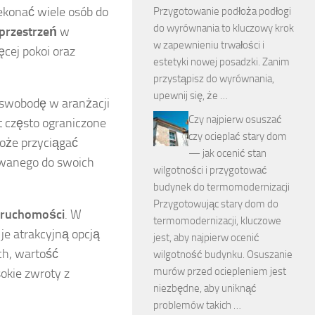
ekonać wiele osób do
Przygotowanie podłoża podłogi
do wyrównania to kluczowy krok
przestrzeń
w
w zapewnieniu trwałości i
cej pokoi oraz
estetyki nowej posadzki. Zanim
przystąpisz do wyrównania,
upewnij się, że …
 swobodę w aranżacji
Czy najpierw osuszać
t często ograniczone
czy ocieplać stary dom
oże przyciągać
— jak ocenić stan
owanego do swoich
wilgotności i przygotować
budynek do termomodernizacji
Przygotowując stary dom do
eruchomości
. W
termomodernizacji, kluczowe
i je atrakcyjną opcją
jest, aby najpierw ocenić
ach, wartość
wilgotność budynku. Osuszanie
murów przed ociepleniem jest
okie zwroty z
niezbędne, aby uniknąć
problemów takich …