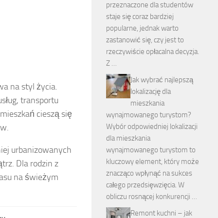
przeznaczone dla studentów
staje się coraz bardziej
popularne, jednak warto
zastanowić się, czy jest to
rzeczywiście opłacalna decyzja.
Z …
Jak wybrać najlepszą
a na styl życia.
lokalizację dla
sług, transportu
mieszkania
e mieszkań cieszą się
wynajmowanego turystom?
ów.
Wybór odpowiedniej lokalizacji
dla mieszkania
niej urbanizowanych
wynajmowanego turystom to
kluczowy element, który może
rz. Dla rodzin z
znacząco wpłynąć na sukces
zasu na świeżym
całego przedsięwzięcia. W
obliczu rosnącej konkurencji …
Remont kuchni – jak