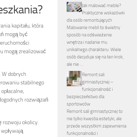
eszkania?
Jak malować meble?
Praktyczne wskazówki
dla osób remontujących
nia kapitału, która
Malowanie mebli to świetny
kań mogą być
sposób na odświeżenie
nieruchomości
wnętrza i nadanie mu
unikalnego charakteru. Wiele
łu mogą zrealizować
osób decyduje się na ten krok,
ale nie …
. W dobrych
Remont sali
erowaniu stabilnego
gimnastycznej –
funkcjonalność i
opłacalne,
bezpieczeństwo dla
ą dogodnych rozwiązań
sportowców
Remont sali gimnastycznej to
nie tylko kwestia estetyki, ale
rozwoju okolicy.
przede wszystkim zapewnienia
, wpływają
funkcjonalności i