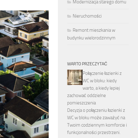
Modernizacja starego domu
Nieruchomości
Remont mieszkania w
budynku wielorodzinnym
WARTO PRZECZYTAĆ
Połączenie łazienki z
WC w bloku: kiedy
warto, a kiedy lepiej
zachować oddzielne
pomieszczenia
Decyzja o połączeniu łazienki z
WC w bloku może zaważyć na
Twoim codziennym komforcie i
funkcjonalności przestrzeni.