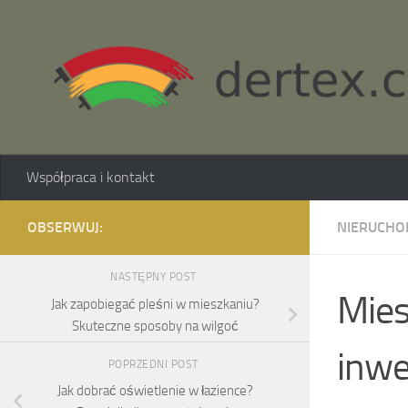
Skip to content
Współpraca i kontakt
OBSERWUJ:
NIERUCHO
NASTĘPNY POST
Mies
Jak zapobiegać pleśni w mieszkaniu?
Skuteczne sposoby na wilgoć
inwe
POPRZEDNI POST
Jak dobrać oświetlenie w łazience?