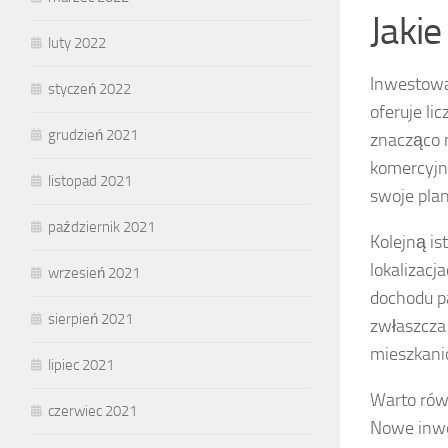
Jaki
luty 2022
Inwestowan
styczeń 2022
oferuje li
grudzień 2021
znacząco n
komercyjn
listopad 2021
swoje pla
październik 2021
Kolejną is
lokalizacj
wrzesień 2021
dochodu p
sierpień 2021
zwłaszcza
mieszkani
lipiec 2021
Warto rów
czerwiec 2021
Nowe inwes