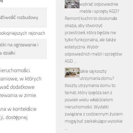
my
wybrać odpowiednie
meble i sprzęty AGD?
możliwość rozbudowy
Remont kuchni to doskonała
okazja, aby stworzyć
przestrzeń, która będzie nie
okojniejszych rejonach
tylko funkcjonalna, ale także
tki na ogrzewanie i
estetyczna. Wybór
 działki
odpowiednich mebli i sprzętów
AGD …
ieruchomości.
Jakie są koszty
kaniowe, w których
utrzymania domu?
Koszty utrzymania domu to
rować dodatkowe
temat, który spędza sen z
zewania w zimie.
powiek wielu właścicielom
nieruchomości. Wydatki
na w kontekście
związane z codziennym życiem
ji, dostępnej
mogą być zaskakująco wysokie
…