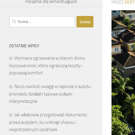
Poradnik dla remontujących
PRZEZ
DERT
Szukaj:
OSTATNIE WPISY
Wymiana ogrzewania w starym domu:
kluczowe kroki, które ograniczą koszty i
poprawią komfort
Na co zwrócić uwagę w raporcie z audytu:
priorytety działań i typowe pułapki
interpretacyjne
Jak właściwie przygotować dokumenty
przed audytem, by uniknąć chaosu i
niepotrzebnych opóźnień