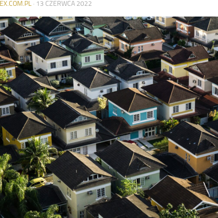
EX.COM.PL
·
13 CZERWCA 2022