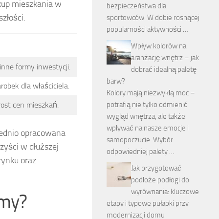
akup mieszkania w
bezpieczeństwa dla
złości.
sportowców. W dobie rosnącej
popularności aktywności …
Wpływ kolorów na
aranżację wnętrz – jak
nne formy inwestycji.
dobrać idealną paletę
barw?
bek dla właściciela.
Kolory mają niezwykłą moc –
rost cen mieszkań.
potrafią nie tylko odmienić
wygląd wnętrza, ale także
wpływać na nasze emocje i
iednio opracowana
samopoczucie. Wybór
zyści w dłuższej
odpowiedniej palety …
rynku oraz
Jak przygotować
podłoże podłogi do
wyrównania: kluczowe
omy?
etapy i typowe pułapki przy
modernizacji domu