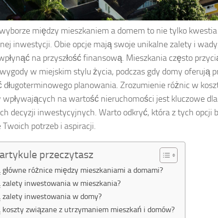
 wyborze między mieszkaniem a domem to nie tylko kwestia 
ej inwestycji. Obie opcje mają swoje unikalne zalety i wad
wpłynąć na przyszłość finansową. Mieszkania często przyci
wygody w miejskim stylu życia, podczas gdy domy oferują p
 długoterminowego planowania. Zrozumienie różnic w kosz
 wpływających na wartość nieruchomości jest kluczowe dl
 decyzji inwestycyjnych. Warto odkryć, która z tych opcji 
 Twoich potrzeb i aspiracji.
artykule przeczytasz
ą główne różnice między mieszkaniami a domami?
ą zalety inwestowania w mieszkania?
ą zalety inwestowania w domy?
ą koszty związane z utrzymaniem mieszkań i domów?