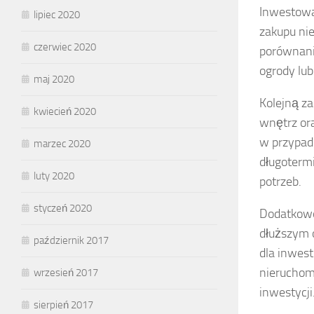
Inwestowa
lipiec 2020
zakupu ni
czerwiec 2020
porównaniu
ogrody lub
maj 2020
Kolejną z
kwiecień 2020
wnętrz ora
w przypad
marzec 2020
długoterm
luty 2020
potrzeb.
styczeń 2020
Dodatkowo
dłuższym 
październik 2017
dla inwest
nieruchom
wrzesień 2017
inwestycji
sierpień 2017