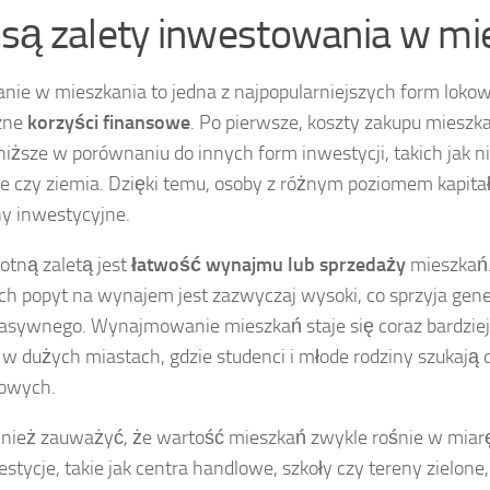
e są zalety inwestowania w mi
ie w mieszkania to jedna z najpopularniejszych form lokowa
czne
korzyści finansowe
. Po pierwsze, koszty zakupu miesz
iższe w porównaniu do innych form inwestycji, takich jak 
e czy ziemia. Dzięki temu, osoby z różnym poziomem kapita
ny inwestycyjne.
totną zaletą jest
łatwość wynajmu lub sprzedaży
mieszkań
ach popyt na wynajem jest zazwyczaj wysoki, co sprzyja gen
asywnego. Wynajmowanie mieszkań staje się coraz bardziej 
 w dużych miastach, gdzie studenci i młode rodziny szukaj
owych.
nież zauważyć, że wartość mieszkań zwykle rośnie w miarę 
tycje, takie jak centra handlowe, szkoły czy tereny zielone