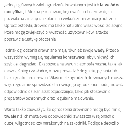
Jedną z głównych zalet ogrodzeń drewnianych jest ich
łatwość w
modyfikacji
. Można je malować, bejcować lub lakierować, co
pozwala na zmianę ich koloru lub wykończenia w miarę potrzeb.
Oprócz estetyki, drewno ma także naturalne właściwości izolacyjne,
które mogą zwiększyć prywatność użytkowników, a także
poprawić akustykę otoczenia.
Jednak ogrodzenia drewniane mają również swoje
wady
. Przede
wszystkim wymagają
regularnej konserwacji
, aby uniknąć ich
szybkiej degradacji. Ekspozycja na warunki atmosferyczne, takie jak
deszcz, śnieg czy słońce, może prowadzić do gnicie, pękania lub
blaknięcia koloru drewna. Właściciele ogrodzeń drewnianych muszą
więc regularnie sprawdzać stan swojego ogrodzenia i podejmować
odpowiednie działania zabezpieczające, takie jak stosowanie
preparatów ochronnych oraz regularne malowanie.
Warto także zauważyć, że ogrodzenia drewniane mogą być mniej
trwałe
niż ich metalowe odpowiedniki, zwłaszcza w rejonach o
dużej wilgotności czy narażonych na szkodniki. Podjęcie decyzji o