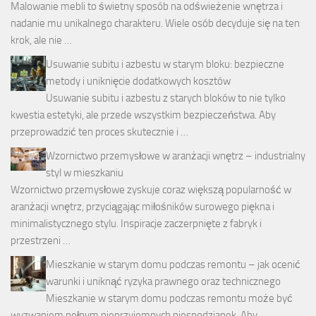
Malowanie mebli to świetny sposób na odświeżenie wnętrza i
nadanie mu unikalnego charakteru. Wiele osób decyduje się na ten
krok, ale nie …
Usuwanie subitu i azbestu w starym bloku: bezpieczne
metody i uniknięcie dodatkowych kosztów
Usuwanie subitu i azbestu z starych bloków to nie tylko
kwestia estetyki, ale przede wszystkim bezpieczeństwa. Aby
przeprowadzić ten proces skutecznie i …
Wzornictwo przemysłowe w aranżacji wnętrz – industrialny
styl w mieszkaniu
Wzornictwo przemysłowe zyskuje coraz większą popularność w
aranżacji wnętrz, przyciągając miłośników surowego piękna i
minimalistycznego stylu. Inspiracje zaczerpnięte z fabryk i
przestrzeni …
Mieszkanie w starym domu podczas remontu – jak ocenić
warunki i uniknąć ryzyka prawnego oraz technicznego
Mieszkanie w starym domu podczas remontu może być
wyzwaniem pełnym nieprzyjemnych niespodzianek. Aby