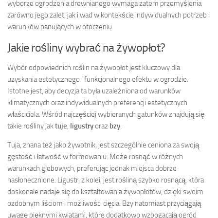
wyborze ogrodzenia drewnianego wymaga zatem przemyślenia
zarówno jego zalet, jak i wad w kontekście indywidualnych potrzeb i
warunków panujących w otoczeniu.
Jakie rośliny wybrać na żywopłot?
Wybór odpowiednich roślin na żywopłot jest kluczowy dla
uzyskania estetycznego i funkcjonalnego efektu w ogrodzie.
Istotne jest, aby decyzja ta była uzależniona od warunków
klimatycznych oraz indywidualnych preferencji estetycznych
właściciela. Wśród najczęściej wybieranych gatunków znajdują się
takie rośliny jak
tuje
,
ligustry
oraz
bzy
.
Tuja, znana też jako żywotnik, jest szczególnie ceniona za swoją
gęstość i łatwość w formowaniu. Może rosnąć w różnych
warunkach glebowych, preferując jednak miejsca dobrze
nasłonecznione. Ligustr, z kolei, jest rośliną szybko rosnącą, która
doskonale nadaje się do kształtowania żywopłotów, dzięki swoim
ozdobnym liściom i możliwości cięcia. Bzy natomiast przyciągają
uwagę pięknymi kwiatami, które dodatkowo wzbogacają ogród