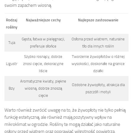
swoim zapachem wiosną.
Rodzaj
Najważniejsze cechy
Najlepsze zastosowanie
rośliny
Gęsta, łatwa w pielęgnacji,
Osłona przed wiatrem, naturalne
Tuja
preferuje słońce
tło dla innych roślin
Szybko rosnący, dobrze
Tworzenie żywopłotów o różnej
Ligustr
znosi cięcie, dekoracyjne
wysokości, doskonałe na granice
liście
działki
Aromatyczne kwiaty, piękne
Ozdobne żywopłoty, atrakcja dla
Bzy
wiosną, dobrze znoszą
pszczół i motyli
cięcie
Warto również zwrócić uwagę na to, że żywopłoty nie tylko pełnią
funkcję estetyczną, ale również mają pozytywny wpływ na
mikroklimat w ogrodzie. Rośliny te mogą działać jako naturalne
osłony przed wiatrem oraz poprawiać wilgotność powietrza.