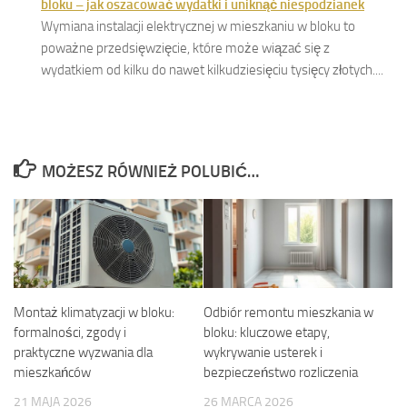
bloku – jak oszacować wydatki i uniknąć niespodzianek
Wymiana instalacji elektrycznej w mieszkaniu w bloku to
poważne przedsięwzięcie, które może wiązać się z
wydatkiem od kilku do nawet kilkudziesięciu tysięcy złotych....
MOŻESZ RÓWNIEŻ POLUBIĆ…
Montaż klimatyzacji w bloku:
Odbiór remontu mieszkania w
formalności, zgody i
bloku: kluczowe etapy,
praktyczne wyzwania dla
wykrywanie usterek i
mieszkańców
bezpieczeństwo rozliczenia
21 MAJA 2026
26 MARCA 2026