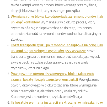
także skomplikowany proces, który wymaga przemyślanej
decyzji. Kluczowe jest, aby na samym początku...
Wymiana rur w bloku: kto odpowiada za remont pionów i jak
uniknąć konfliktów
Wymiana rur w bloku to proces, który
często wiąże się z niepewnością co do tego, kto ponosi
odpowiedzialność za remont pionów wodno-kanalizacyjnych.
Zwykle...
Koszt transportu gruzu po remoncie: co wpływa na cenę i jak
uniknąć niepotrzebnych wydatków przy wywozie
Koszt
transportu gruzu po remoncie może być zaskakująco wysoki,
a wiele osób nie zdaje sobie sprawy, że istnieje wiele
czynników, które na niego...
Powiększenie otworu drzwiowego w bloku: jak ocenić
szanse, koszty i bezpieczeństwo konstrukcji
Powiększenie
otworu drzwiowego w bloku to zadanie, które wymaga nie
tylko przemyślenia, ale także oceny wielu czynników.
Kluczowe jest zrozumienie, czy taka modyfikacja...
Ile kosztuje wymiana instalacji elektrycznej w mieszkaniu w