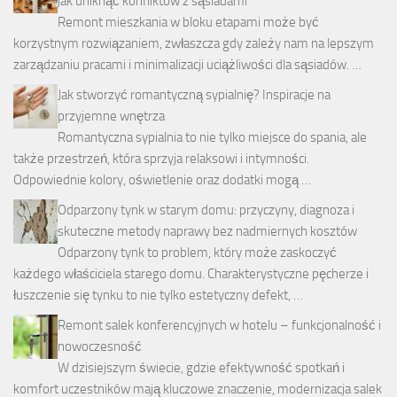
jak uniknąć konfliktów z sąsiadami
Remont mieszkania w bloku etapami może być
korzystnym rozwiązaniem, zwłaszcza gdy zależy nam na lepszym
zarządzaniu pracami i minimalizacji uciążliwości dla sąsiadów. …
Jak stworzyć romantyczną sypialnię? Inspiracje na
przyjemne wnętrza
Romantyczna sypialnia to nie tylko miejsce do spania, ale
także przestrzeń, która sprzyja relaksowi i intymności.
Odpowiednie kolory, oświetlenie oraz dodatki mogą …
Odparzony tynk w starym domu: przyczyny, diagnoza i
skuteczne metody naprawy bez nadmiernych kosztów
Odparzony tynk to problem, który może zaskoczyć
każdego właściciela starego domu. Charakterystyczne pęcherze i
łuszczenie się tynku to nie tylko estetyczny defekt, …
Remont salek konferencyjnych w hotelu – funkcjonalność i
nowoczesność
W dzisiejszym świecie, gdzie efektywność spotkań i
komfort uczestników mają kluczowe znaczenie, modernizacja salek