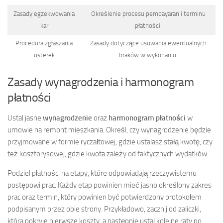
Zasady egzekwowania
Określenie procesu pembayaran i terminu
kar
płatności.
Procedura zgłaszania
Zasady dotyczące usuwania ewentualnych
usterek
braków w wykonaniu.
Zasady wynagrodzenia i harmonogram
płatności
Ustal jasne
wynagrodzenie
oraz
harmonogram płatności
w
umowie na remont mieszkania. Określ, czy wynagrodzenie będzie
przyjmowane w formie ryczałtowej, gdzie ustalasz stałą kwotę, czy
też kosztorysowej, gdzie kwota zależy od faktycznych wydatków.
Podziel płatności na etapy, które odpowiadają rzeczywistemu
postępowi prac. Każdy etap powinien mieć jasno określony zakres
prac oraz termin, który powinien być potwierdzony protokołem
podpisanym przez obie strony. Przykładowo, zacznij od zaliczki,
która pokryje pierwsze koszty, a następnie ustal kolejne raty po