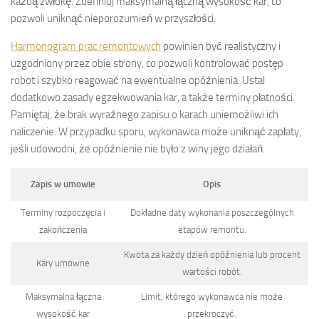
każdą zwłokę. Zdefiniuj maksymalną łączną wysokość kar, co
pozwoli uniknąć nieporozumień w przyszłości.
Harmonogram prac remontowych
powinien być realistyczny i
uzgodniony przez obie strony, co pozwoli kontrolować postęp
robot i szybko reagować na ewentualne opóźnienia. Ustal
dodatkowo zasady egzekwowania kar, a także terminy płatności.
Pamiętaj, że brak wyraźnego zapisu o karach uniemożliwi ich
naliczenie. W przypadku sporu, wykonawca może uniknąć zapłaty,
jeśli udowodni, że opóźnienie nie było z winy jego działań.
Zapis w umowie
Opis
Terminy rozpoczęcia i
Dokładne daty wykonania poszczególnych
zakończenia
etapów remontu.
Kwota za każdy dzień opóźnienia lub procent
Kary umowne
wartości robót.
Maksymalna łączna
Limit, którego wykonawca nie może
wysokość kar
przekroczyć.