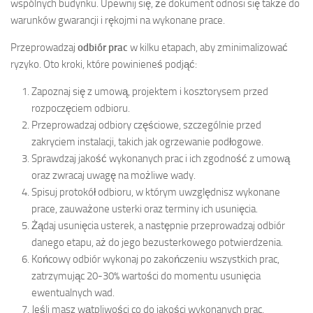
wspólnych budynku. Upewnij się, że dokument odnosi się także do
warunków gwarancji i rękojmi na wykonane prace.
Przeprowadzaj
odbiór prac
w kilku etapach, aby zminimalizować
ryzyko. Oto kroki, które powinieneś podjąć:
Zapoznaj się z umową, projektem i kosztorysem przed
rozpoczęciem odbioru.
Przeprowadzaj odbiory częściowe, szczególnie przed
zakryciem instalacji, takich jak ogrzewanie podłogowe.
Sprawdzaj jakość wykonanych prac i ich zgodność z umową
oraz zwracaj uwagę na możliwe wady.
Spisuj protokół odbioru, w którym uwzględnisz wykonane
prace, zauważone usterki oraz terminy ich usunięcia.
Żądaj usunięcia usterek, a następnie przeprowadzaj odbiór
danego etapu, aż do jego bezusterkowego potwierdzenia.
Końcowy odbiór wykonaj po zakończeniu wszystkich prac,
zatrzymując 20-30% wartości do momentu usunięcia
ewentualnych wad.
Jeśli masz wątpliwości co do jakości wykonanych prac,