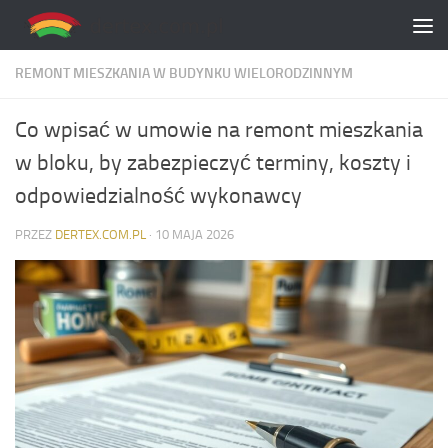
Skip to content
REMONT MIESZKANIA W BUDYNKU WIELORODZINNYM
Co wpisać w umowie na remont mieszkania
w bloku, by zabezpieczyć terminy, koszty i
odpowiedzialność wykonawcy
PRZEZ
DERTEX.COM.PL
·
10 MAJA 2026