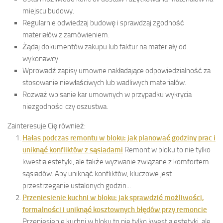
miejscu budowy.
Regularnie odwiedzaj budowę i sprawdzaj zgodność
materiałów z zamówieniem.
Żądaj dokumentów zakupu lub faktur na materiały od
wykonawcy.
Wprowadź zapisy umowne nakładające odpowiedzialność za
stosowanie niewłaściwych lub wadliwych materiałów.
Rozważ wpisanie kar umownych w przypadku wykrycia
niezgodności czy oszustwa.
Zainteresuje Cię również:
Hałas podczas remontu w bloku: jak planować godziny prac i
uniknąć konfliktów z sąsiadami
Remont w bloku to nie tylko
kwestia estetyki, ale także wyzwanie związane z komfortem
sąsiadów. Aby uniknąć konfliktów, kluczowe jest
przestrzeganie ustalonych godzin...
Przeniesienie kuchni w bloku: jak sprawdzić możliwości,
formalności i uniknąć kosztownych błędów przy remoncie
Przeniesienie kuchni w bloku to nie tylko kwestia estetyki, ale