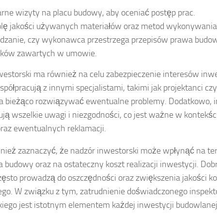
rne wizyty na placu budowy, aby oceniać postęp prac.
olę jakości używanych materiałów oraz metod wykonywania
dzanie, czy wykonawca przestrzega przepisów prawa budow
ków zawartych w umowie.
estorski ma również na celu zabezpieczenie interesów inwe
półpracują z innymi specjalistami, takimi jak projektanci c
a bieżąco rozwiązywać ewentualne problemy. Dodatkowo, i
ą wszelkie uwagi i niezgodności, co jest ważne w kontekśc
oraz ewentualnych reklamacji.
nież zaznaczyć, że nadzór inwestorski może wpłynąć na t
 budowy oraz na ostateczny koszt realizacji inwestycji. Dob
często prowadzą do oszczędności oraz zwiększenia jakości 
go. W związku z tym, zatrudnienie doświadczonego inspekt
kiego jest istotnym elementem każdej inwestycji budowlanej