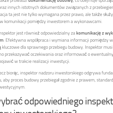
 także prowadzi
dokumentację budowy
, co obejmuje sporzą
oraz innych istotnych dokumentów związanych z przebiegiem
ja ta jest nie tylko wymagana przez prawo, ale także służ
 w komunikacji pomiędzy inwestorem a wykonawcami.
 inspektor jest również odpowiedzialny za
komunikację z wy
em
. Efektywna współpraca i wymiana informacji pomiędzy w
ą kluczowe dla sprawnego przebiegu budowy. Inspektor musi
asno przekazywać oczekiwania oraz informować o ewentualny
ojawić w trakcie realizacji inwestycji.
zecz biorąc, inspektor nadzoru inwestorskiego odgrywa fund
, aby proces budowy przebiegał zgodnie z prawem, standard
westycyjnym.
wybrać odpowiedniego inspek