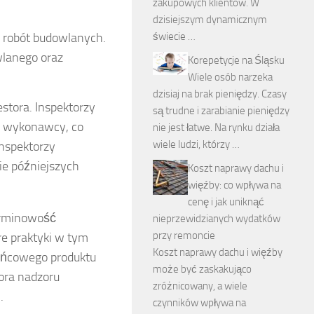
zakupowych klientów. W
dzisiejszym dynamicznym
 robót budowlanych.
świecie …
lanego oraz
Korepetycje na Śląsku
Wiele osób narzeka
dzisiaj na brak pieniędzy. Czasy
stora. Inspektorzy
są trudne i zarabianie pieniędzy
zy wykonawcy, co
nie jest łatwe. Na rynku działa
wiele ludzi, którzy …
nspektorzy
ie późniejszych
Koszt naprawy dachu i
więźby: co wpływa na
cenę i jak uniknąć
erminowość
nieprzewidzianych wydatków
przy remoncie
re praktyki w tym
Koszt naprawy dachu i więźby
końcowego produktu
może być zaskakująco
ora nadzoru
zróżnicowany, a wiele
.
czynników wpływa na