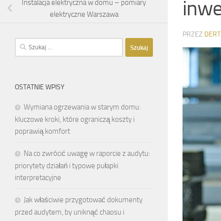
inwe
Instalacja elektryczna w domu – pomiary
elektryczne Warszawa
PRZEZ
DERT
Szukaj:
OSTATNIE WPISY
Wymiana ogrzewania w starym domu:
kluczowe kroki, które ograniczą koszty i
poprawią komfort
Na co zwrócić uwagę w raporcie z audytu:
priorytety działań i typowe pułapki
interpretacyjne
Jak właściwie przygotować dokumenty
przed audytem, by uniknąć chaosu i