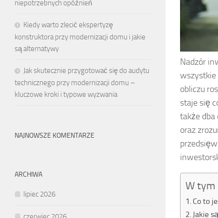
niepotrzebnych opóźnień
Kiedy warto zlecić ekspertyzę
konstruktora przy modernizacji domu i jakie
są alternatywy
Nadzór in
Jak skutecznie przygotować się do audytu
wszystkie
technicznego przy modernizacji domu –
obliczu ro
kluczowe kroki i typowe wyzwania
staje się 
także dba
oraz zroz
NAJNOWSZE KOMENTARZE
przedsięw
inwestorsk
ARCHIWA
W tym 
lipiec 2026
Co to j
Jakie s
czerwiec 2026