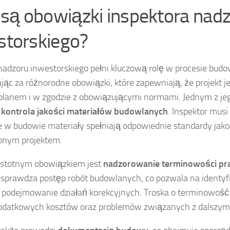
e są obowiązki inspektora nad
storskiego?
 nadzoru inwestorskiego pełni kluczową rolę w procesie bud
ąc za różnorodne obowiązki, które zapewniają, że projekt j
 planem i w zgodzie z obowiązującymi normami. Jednym z 
t
kontrola jakości materiałów budowlanych
. Inspektor musi
 w budowie materiały spełniają odpowiednie standardy jakoś
onym projektem.
istotnym obowiązkiem jest
nadzorowanie terminowości pr
e sprawdza postęp robót budowlanych, co pozwala na identy
 podejmowanie działań korekcyjnych. Troska o terminowość 
odatkowych kosztów oraz problemów związanych z dalszym