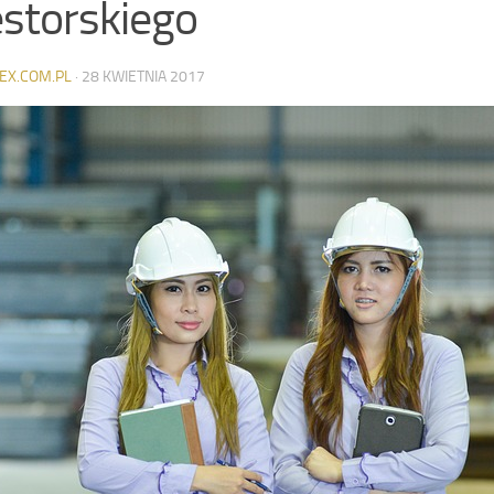
storskiego
EX.COM.PL
·
28 KWIETNIA 2017