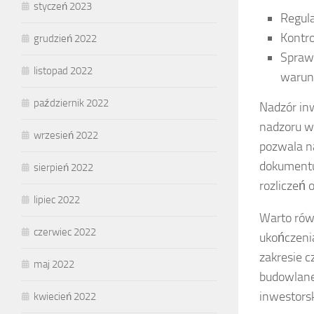
styczeń 2023
Regula
Kontr
grudzień 2022
Spraw
listopad 2022
warun
październik 2022
Nadzór inw
nadzoru ws
wrzesień 2022
pozwala n
dokumentuj
sierpień 2022
rozliczeń 
lipiec 2022
Warto rów
czerwiec 2022
ukończenia
zakresie 
maj 2022
budowlane
inwestors
kwiecień 2022