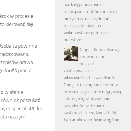
bardziej popularnym
rozwiązaniem, które pozwala
krok w procesie
nie tylko na oszczędność
to kierować się
miejsca, ale także na
wykorzystanie potencjału
przestrzeni …
Osoba ta powinna
Oringi – Kompleksowy
 nadzorowaniu
przewodnik po
rzepisów prawa
rodzajach,
godność prac z
zastosowaniach i
właściwościach uszczelnień
Oringi to niezbędne elementy
yć w stanie
uszczelniające, które odgrywają
istotną rolę w utrzymaniu
o również poszukać
szczelności w różnych
nym specjalistą. Im
systemach i urządzeniach. W
osta naszym
tym artykule omówimy ogólną
…