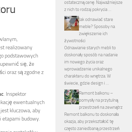
ostateczną cenę. Najważniejsze
zoru
z nich to rodzaj pokrycia …
Jak odnawiać stare
meble? Sposoby na
zwiększenie ich
owlanym,
żywotności
est realizowany
Odnawianie starych mebli to
doskonały sposób na nadanie
jego podstawowych
im nowego życia oraz
 upewnić się, że
wprowadzenie unikalnego
ci oraz są zgodne z
charakteru do wnętrza. W
świecie, gdzie design i …
Remont balkonu –
ac
. Inspektor
pomysły na przytulną
fikację ewentualnych
przestrzeń na zewnątrz
jest kluczowa, aby
Remont balkonu to doskonała
i etapami budowy.
okazja, aby przekształcić tę
często zaniedbaną przestrzeń