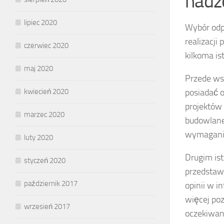
nadz
lipiec 2020
Wybór odp
realizacji
czerwiec 2020
kilkoma is
maj 2020
Przede ws
posiadać 
kwiecień 2020
projektów
marzec 2020
budowlane
wymagania
luty 2020
Drugim is
styczeń 2020
przedstaw
październik 2017
opinii w i
więcej po
wrzesień 2017
oczekiwan