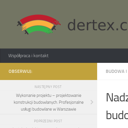
Skip to content
Współpraca i kontakt
OBSERWUJ:
BUDOWA I
NASTĘPNY POST
Nadz
Wykonanie projektu – projektowanie
konstrukcji budowlanych. Profesjonalne
usługi budowlane w Warszawie
budo
POPRZEDNI POST