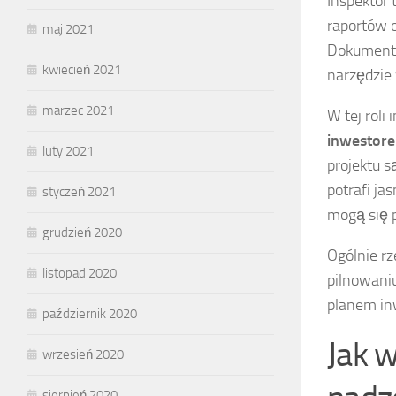
Inspektor
raportów 
maj 2021
Dokumentac
kwiecień 2021
narzędzie
marzec 2021
W tej roli
inwestor
luty 2021
projektu s
potrafi j
styczeń 2021
mogą się p
grudzień 2020
Ogólnie r
listopad 2020
pilnowaniu
planem in
październik 2020
Jak 
wrzesień 2020
sierpień 2020