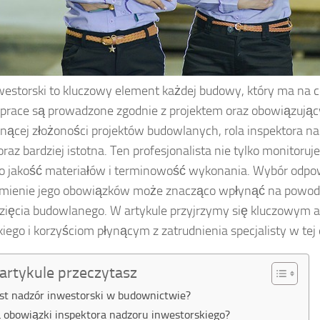
westorski to kluczowy element każdej budowy, który ma na c
 prace są prowadzone zgodnie z projektem oraz obowiązuj
snącej złożoności projektów budowlanych, rola inspektora n
coraz bardziej istotna. Ten profesjonalista nie tylko monitoruj
 o jakość materiałów i terminowość wykonania. Wybór odpo
umienie jego obowiązków może znacząco wpłynąć na powod
zięcia budowlanego. W artykule przyjrzymy się kluczowym 
iego i korzyściom płynącym z zatrudnienia specjalisty w tej 
artykule przeczytasz
est nadzór inwestorski w budownictwie?
ą obowiązki inspektora nadzoru inwestorskiego?