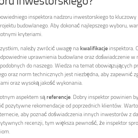
oru inwestorskiego?
owiedniego inspektora nadzoru inwestorskiego to kluczowy 
 projektu budowlanego. Aby dokonać najlepszego wyboru, war
totnymi kryteriami.
zystkim, należy zwrócić uwagę na
kwalifikacje
inspektora. 
odpowiednie uprawnienia budowlane oraz doświadczenie w
 podobnych do naszego. Wiedza na temat obowiązujących p
go oraz norm technicznych jest niezbędna, aby zapewnić z
mi oraz wysoką jakość wykonania.
totnym aspektem są
referencje
. Dobry inspektor powinien b
ić pozytywne rekomendacje od poprzednich klientów. Wart
nternecie, aby poznać doświadczenia innych inwestorów z da
zytywnych recenzji, tym większa pewność, że inspektor spr
iom.