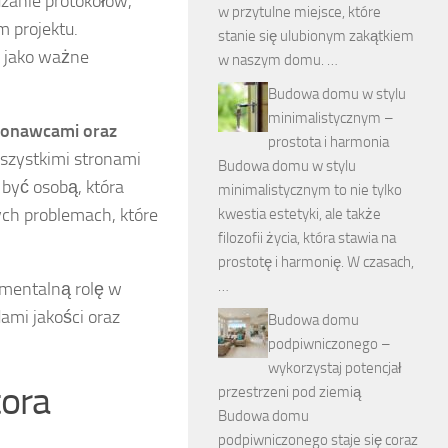
dzanie protokołów,
w przytulne miejsce, które
 projektu.
stanie się ulubionym zakątkiem
y jako ważne
w naszym domu. …
Budowa domu w stylu
minimalistycznym –
konawcami oraz
prostota i harmonia
szystkimi stronami
Budowa domu w stylu
 być osobą, która
minimalistycznym to nie tylko
ch problemach, które
kwestia estetyki, ale także
filozofii życia, która stawia na
prostotę i harmonię. W czasach,
…
amentalną rolę w
ami jakości oraz
Budowa domu
podpiwniczonego –
wykorzystaj potencjał
tora
przestrzeni pod ziemią
Budowa domu
podpiwniczonego staje się coraz