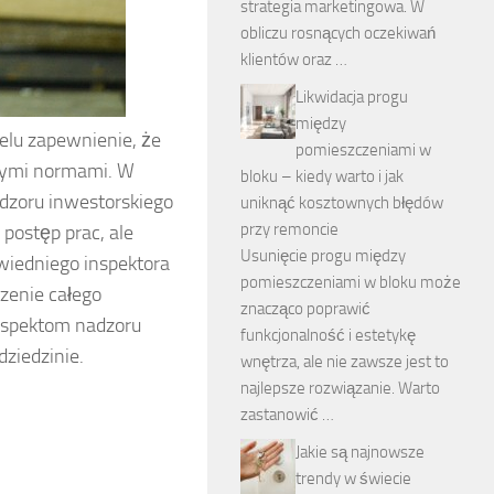
strategia marketingowa. W
obliczu rosnących oczekiwań
klientów oraz …
Likwidacja progu
między
elu zapewnienie, że
pomieszczeniami w
ącymi normami. W
bloku – kiedy warto i jak
adzoru inwestorskiego
uniknąć kosztownych błędów
przy remoncie
e postęp prac, ale
Usunięcie progu między
wiedniego inspektora
pomieszczeniami w bloku może
zenie całego
znacząco poprawić
aspektom nadzoru
funkcjonalność i estetykę
dziedzinie.
wnętrza, ale nie zawsze jest to
najlepsze rozwiązanie. Warto
zastanowić …
Jakie są najnowsze
trendy w świecie