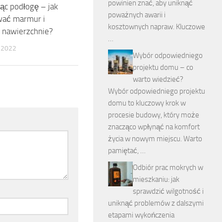
powinien znać, aby uniknąć
c podłogę – jak
poważnych awarii i
wać marmur i
kosztownych napraw. Kluczowe
 nawierzchnie?
…
 2022
Wybór odpowiedniego
projektu domu – co
warto wiedzieć?
Wybór odpowiedniego projektu
domu to kluczowy krok w
procesie budowy, który może
znacząco wpłynąć na komfort
życia w nowym miejscu. Warto
pamiętać, …
Odbiór prac mokrych w
mieszkaniu: jak
sprawdzić wilgotność i
uniknąć problemów z dalszymi
etapami wykończenia