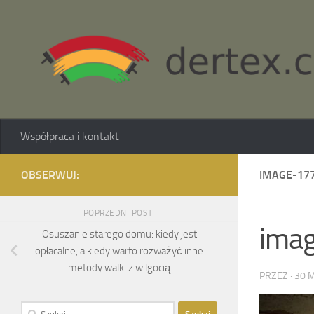
Skip to content
Współpraca i kontakt
OBSERWUJ:
IMAGE-177
POPRZEDNI POST
ima
Osuszanie starego domu: kiedy jest
opłacalne, a kiedy warto rozważyć inne
metody walki z wilgocią
PRZEZ
·
30 
Szukaj: