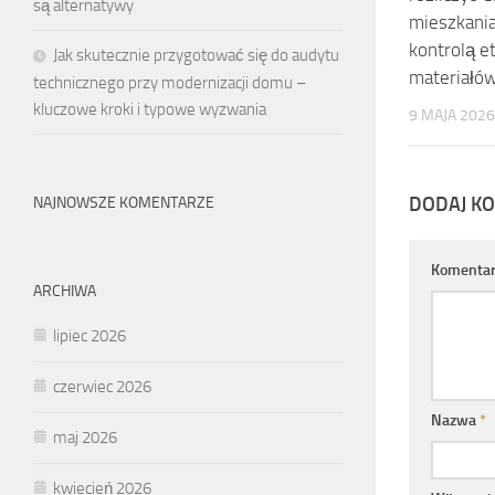
są alternatywy
mieszkania
kontrolą e
Jak skutecznie przygotować się do audytu
materiałó
technicznego przy modernizacji domu –
kluczowe kroki i typowe wyzwania
9 MAJA 2026
DODAJ K
NAJNOWSZE KOMENTARZE
Komenta
ARCHIWA
lipiec 2026
czerwiec 2026
Nazwa
*
maj 2026
kwiecień 2026