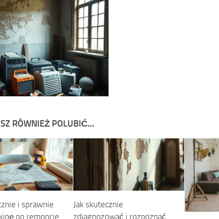
SZ RÓWNIEŻ POLUBIĆ…
cznie i sprawnie
Jak skutecznie
ekipę po remoncie
zdiagnozować i rozpoznać