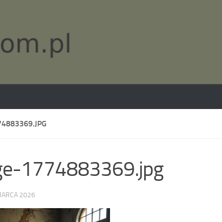
4883369.JPG
ge-1774883369.jpg
MARCA 2026