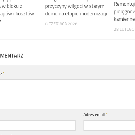
Remontują
 w bloku z
przyczyny wilgoci w starym
pielęgno
tapów i kosztów
domu na etapie modernizacji
kamienne
w
8 CZERWCA 2026
28 LUTEGO
OMENTARZ
rz
*
Adres email
*