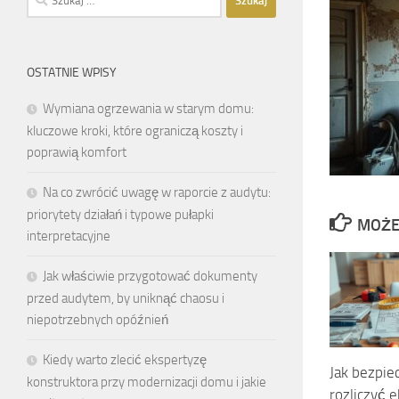
OSTATNIE WPISY
Wymiana ogrzewania w starym domu:
kluczowe kroki, które ograniczą koszty i
poprawią komfort
Na co zwrócić uwagę w raporcie z audytu:
priorytety działań i typowe pułapki
MOŻE
interpretacyjne
Jak właściwie przygotować dokumenty
przed audytem, by uniknąć chaosu i
niepotrzebnych opóźnień
Kiedy warto zlecić ekspertyzę
Jak bezpie
konstruktora przy modernizacji domu i jakie
rozliczyć 