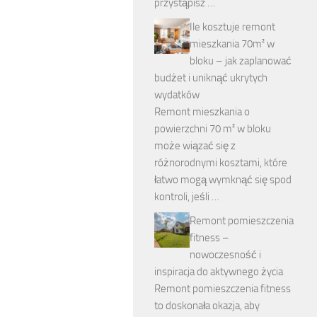
przystąpisz …
Ile kosztuje remont
mieszkania 70m² w
bloku – jak zaplanować
budżet i uniknąć ukrytych
wydatków
Remont mieszkania o
powierzchni 70 m² w bloku
może wiązać się z
różnorodnymi kosztami, które
łatwo mogą wymknąć się spod
kontroli, jeśli …
Remont pomieszczenia
fitness –
nowoczesność i
inspiracja do aktywnego życia
Remont pomieszczenia fitness
to doskonała okazja, aby