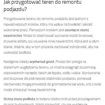
Jak przygotować teren do remontu
podjazdu?
Przygotowanie terenu do remontu podjazdu jest jednym z
najważniejszych kroków, który ma wpływ na trwałość i jakość
wykonanej pracy. Pierwszym krokiem jest
usunięcie starej
nawierzchni
. Może to obejmować wyrwanie kostki brukowej,
zrywanie asfaltu czy usuwanie innej nawierzchni, która jest w złym
stanie. Ważne, aby w tym procesie zachować ostrożność, aby nie
uszkodzić podłoża.
Następnie należy
wyrównać grunt
. Proces ten polega na
starannym wygładzeniu terenu, co można osiągnąć za pomocą
odpowiednich narzędzi, takich jak łopaty, widły i walce. Wyrównanie
jest kluczowe dla późniejszej stabilności podjazdu, ponieważ
nierówności mogą prowadzić do gromadzenia się wody, a to z kolei
może zniszczyć nową nawierzchnię.
Ocena stanu podłoża
to kolejny istotny krok przed przystąpieniem
do prac budowlanych. Warto sprawdzić, czy nie występują