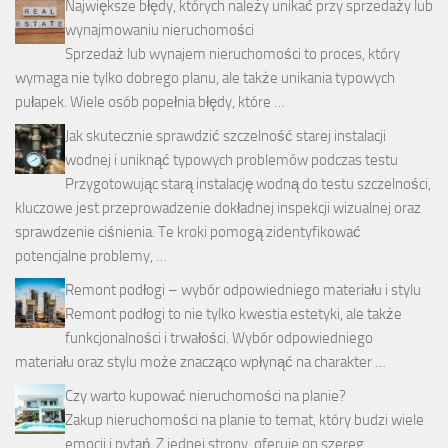
Największe błędy, których należy unikać przy sprzedaży lub
wynajmowaniu nieruchomości
Sprzedaż lub wynajem nieruchomości to proces, który
wymaga nie tylko dobrego planu, ale także unikania typowych
pułapek. Wiele osób popełnia błędy, które …
Jak skutecznie sprawdzić szczelność starej instalacji
wodnej i uniknąć typowych problemów podczas testu
Przygotowując starą instalację wodną do testu szczelności,
kluczowe jest przeprowadzenie dokładnej inspekcji wizualnej oraz
sprawdzenie ciśnienia. Te kroki pomogą zidentyfikować
potencjalne problemy, …
Remont podłogi – wybór odpowiedniego materiału i stylu
Remont podłogi to nie tylko kwestia estetyki, ale także
funkcjonalności i trwałości. Wybór odpowiedniego
materiału oraz stylu może znacząco wpłynąć na charakter …
Czy warto kupować nieruchomości na planie?
Zakup nieruchomości na planie to temat, który budzi wiele
emocji i pytań. Z jednej strony, oferuje on szereg