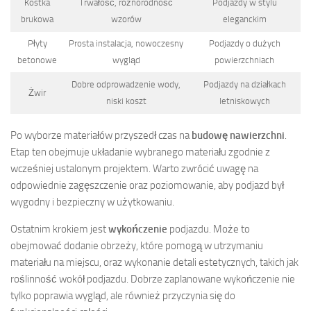
Kostka
Trwałość, różnorodność
Podjazdy w stylu
brukowa
wzorów
eleganckim
Płyty
Prosta instalacja, nowoczesny
Podjazdy o dużych
betonowe
wygląd
powierzchniach
Dobre odprowadzenie wody,
Podjazdy na działkach
Żwir
niski koszt
letniskowych
Po wyborze materiałów przyszedł czas na
budowę nawierzchni
.
Etap ten obejmuje układanie wybranego materiału zgodnie z
wcześniej ustalonym projektem. Warto zwrócić uwagę na
odpowiednie zagęszczenie oraz poziomowanie, aby podjazd był
wygodny i bezpieczny w użytkowaniu.
Ostatnim krokiem jest
wykończenie
podjazdu. Może to
obejmować dodanie obrzeży, które pomogą w utrzymaniu
materiału na miejscu, oraz wykonanie detali estetycznych, takich jak
roślinność wokół podjazdu. Dobrze zaplanowane wykończenie nie
tylko poprawia wygląd, ale również przyczynia się do