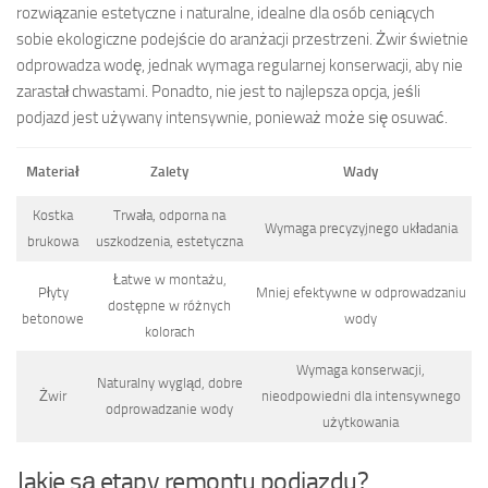
rozwiązanie estetyczne i naturalne, idealne dla osób ceniących
sobie ekologiczne podejście do aranżacji przestrzeni. Żwir świetnie
odprowadza wodę, jednak wymaga regularnej konserwacji, aby nie
zarastał chwastami. Ponadto, nie jest to najlepsza opcja, jeśli
podjazd jest używany intensywnie, ponieważ może się osuwać.
Materiał
Zalety
Wady
Kostka
Trwała, odporna na
Wymaga precyzyjnego układania
brukowa
uszkodzenia, estetyczna
Łatwe w montażu,
Płyty
Mniej efektywne w odprowadzaniu
dostępne w różnych
betonowe
wody
kolorach
Wymaga konserwacji,
Naturalny wygląd, dobre
Żwir
nieodpowiedni dla intensywnego
odprowadzanie wody
użytkowania
Jakie są etapy remontu podjazdu?