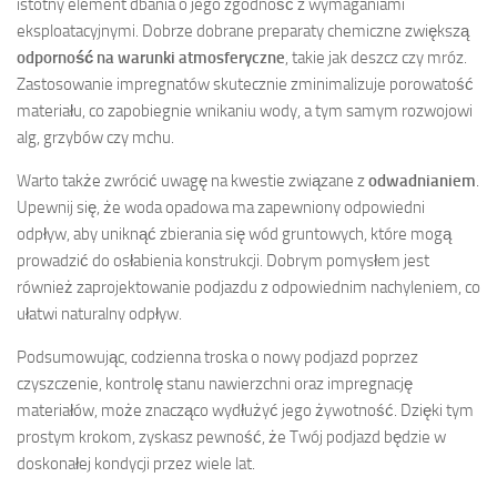
istotny element dbania o jego zgodność z wymaganiami
eksploatacyjnymi. Dobrze dobrane preparaty chemiczne zwiększą
odporność na warunki atmosferyczne
, takie jak deszcz czy mróz.
Zastosowanie impregnatów skutecznie zminimalizuje porowatość
materiału, co zapobiegnie wnikaniu wody, a tym samym rozwojowi
alg, grzybów czy mchu.
Warto także zwrócić uwagę na kwestie związane z
odwadnianiem
.
Upewnij się, że woda opadowa ma zapewniony odpowiedni
odpływ, aby uniknąć zbierania się wód gruntowych, które mogą
prowadzić do osłabienia konstrukcji. Dobrym pomysłem jest
również zaprojektowanie podjazdu z odpowiednim nachyleniem, co
ułatwi naturalny odpływ.
Podsumowując, codzienna troska o nowy podjazd poprzez
czyszczenie, kontrolę stanu nawierzchni oraz impregnację
materiałów, może znacząco wydłużyć jego żywotność. Dzięki tym
prostym krokom, zyskasz pewność, że Twój podjazd będzie w
doskonałej kondycji przez wiele lat.