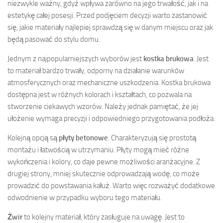
niezwykle ważny, gdyż wpływa zarówno na jego trwałość, jak i na
estetykę całej posesji. Przed podjęciem decyzji warto zastanowić
się, jakie materiały najlepiej sprawdzą się w danym miejscu oraz jak
będą pasować do stylu domu.
Jednym z najpopularniejszych wyborów jest
kostka brukowa
. Jest
to materiał bardzo trwały, odporny na działanie warunków
atmosferycznych oraz mechaniczne uszkodzenia. Kostka brukowa
dostępna jest w różnych kolorach i kształtach, co pozwala na
stworzenie ciekawych wzorów. Należy jednak pamiętać, że jej
ułożenie wymaga precyzji i odpowiedniego przygotowania podłoża.
Kolejną opcją są
płyty betonowe
. Charakteryzują się prostotą
montażu i łatwością w utrzymaniu. Płyty mogą mieć różne
wykończenia i kolory, co daje pewne możliwości aranżacyjne. Z
drugiej strony, mniej skutecznie odprowadzają wodę, co może
prowadzić do powstawania kałuż. Warto więc rozważyć dodatkowe
odwodnienie w przypadku wyboru tego materiału.
Żwir
to kolejny materiał, który zasługuje na uwagę. Jest to