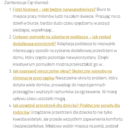
Zainteresuje Cię również:
Fotel biurowy – jaki będzie najwygodniejszy?
Biuro to
miejsce pracy milionów ludzi na całym świecie. Pracując na co
dzień w biurze, bardzo dużo czasu spędzamy w pozycji
siedzącej, wypełniając...
Ciekawe pomysły na adaptację poddasza – jak zyskać
dodatkową przestrzeń?
Adaptacja poddasza to niezwykle
interesujący sposób na zyskanie dodatkowej przestrzeni w
domu, który często pozostaje niewykorzystany. Dzięki
kreatywnym pomysłom można przekształcić go w...
Jak naprawić nieszczelne okna? Skuteczne sposoby na
eliminację przeciągów
Nieszczelne okna to problem, który
dotyka wiele domów, prowadząc do nieprzyjemnych
przeciągów i wyższych rachunków za ogrzewanie. W miarę
upływu czasu uszczelki mogą...
Jak urządzić przestrzeń dla dziecka? Praktyczne porady dla
rodziców
Urządzanie przestrzeni dla dziecka to nie tylko
kwestia estetyki, ale przede wszystkim zapewnienia komfortu
i bezpieczeństwa. Właściwy wybór miejsca na pokój, podział