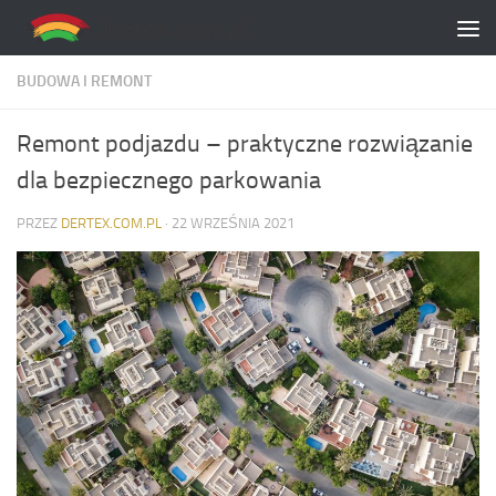
Skip to content
BUDOWA I REMONT
Remont podjazdu – praktyczne rozwiązanie
dla bezpiecznego parkowania
PRZEZ
DERTEX.COM.PL
·
22 WRZEŚNIA 2021