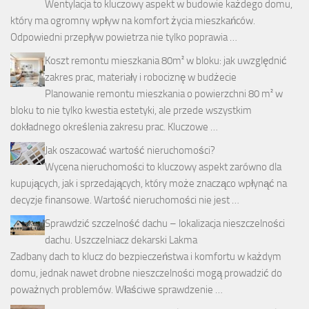
Wentylacja to kluczowy aspekt w budowie każdego domu,
który ma ogromny wpływ na komfort życia mieszkańców.
Odpowiedni przepływ powietrza nie tylko poprawia …
Koszt remontu mieszkania 80m² w bloku: jak uwzględnić
zakres prac, materiały i robociznę w budżecie
Planowanie remontu mieszkania o powierzchni 80 m² w
bloku to nie tylko kwestia estetyki, ale przede wszystkim
dokładnego określenia zakresu prac. Kluczowe …
Jak oszacować wartość nieruchomości?
Wycena nieruchomości to kluczowy aspekt zarówno dla
kupujących, jak i sprzedających, który może znacząco wpłynąć na
decyzje finansowe. Wartość nieruchomości nie jest …
Sprawdzić szczelność dachu – lokalizacja nieszczelności
dachu. Uszczelniacz dekarski Lakma
Zadbany dach to klucz do bezpieczeństwa i komfortu w każdym
domu, jednak nawet drobne nieszczelności mogą prowadzić do
poważnych problemów. Właściwe sprawdzenie …