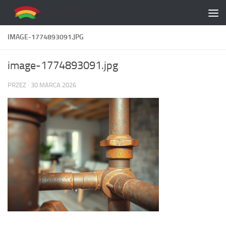
Skip to content
IMAGE-1774893091.JPG
image-1774893091.jpg
PRZEZ
·
30 MARCA 2026