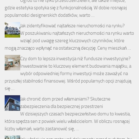
Ogród to nie tylko przestrzeń zieleni, ale także miejsce,
gdzie estetyka spotyka się z funkcjonalnością. W dobie rosnącej
popularności designerskich dodatków, warto …
Jak zidentyfikować najtańsze nieruchomości na rynku?
W poszukiwaniu najtańszych nieruchomości na rynku warto
wziąć pod uwagę szereg kluczowych czynników, które
mogą znacząco wpłynąć na ostateczną decyzję. Ceny mieszkań …
Czy dom to lepsza inwestycja niż fundusze inwestycyjne?
Inwestowanie to kluczowy element budowania majątku, a
wybór odpowiedniej formy inwestycji może zaważyć na
przyszłej stabilności finansowej. Wśród popularnych opcji znajdują
się …
Jak chronić dom przed włamaniami? Skuteczne
zabezpieczenia dla bezpiecznej przestrzeni
W dzisiejszych czasach bezpieczeństwo domu to kwestia,
która spędza sen z powiek wielu właścicielom. W obliczu rosnącej
liczby włamań, warto zastanowić się, …