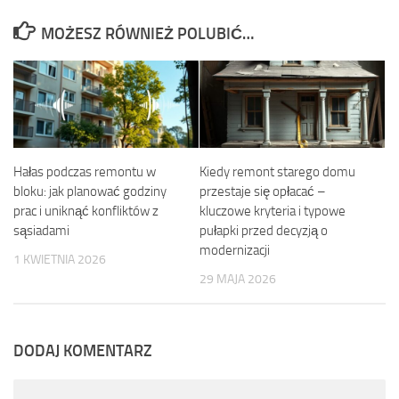
MOŻESZ RÓWNIEŻ POLUBIĆ…
Hałas podczas remontu w
Kiedy remont starego domu
bloku: jak planować godziny
przestaje się opłacać –
prac i uniknąć konfliktów z
kluczowe kryteria i typowe
sąsiadami
pułapki przed decyzją o
modernizacji
1 KWIETNIA 2026
29 MAJA 2026
DODAJ KOMENTARZ