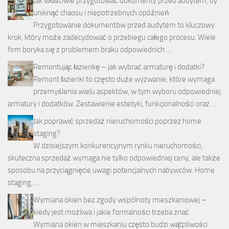
Jak właściwie przygotować dokumenty przed audytem, by
uniknąć chaosu i niepotrzebnych opóźnień
Przygotowanie dokumentów przed audytem to kluczowy
krok, który może zadecydować o przebiegu całego procesu. Wiele
firm boryka się z problemem braku odpowiednich …
Remontując łazienkę – jak wybrać armaturę i dodatki?
Remont łazienki to często duże wyzwanie, które wymaga
przemyślenia wielu aspektów, w tym wyboru odpowiedniej
armatury i dodatków. Zestawienie estetyki, funkcjonalności oraz …
Jak poprawić sprzedaż nieruchomości poprzez home
staging?
W dzisiejszym konkurencyjnym rynku nieruchomości,
skuteczna sprzedaż wymaga nie tylko odpowiedniej ceny, ale także
sposobu na przyciągnięcie uwagi potencjalnych nabywców. Home
staging, …
Wymiana okien bez zgody wspólnoty mieszkaniowej –
kiedy jest możliwa i jakie formalności trzeba znać
Wymiana okien w mieszkaniu często budzi wątpliwości