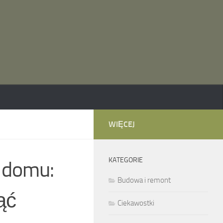
WIĘCEJ
KATEGORIE
 domu:
Budowa i remont
ąć
Ciekawostki