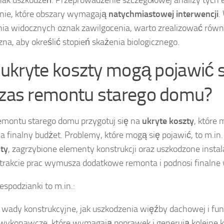
enie, które obszary wymagają
natychmiastowej interwencji
.
nia widocznych oznak zawilgocenia, warto zrealizować równ
na, aby określić stopień skażenia biologicznego.
 ukryte koszty mogą pojawić 
zas remontu starego domu?
emontu starego domu przygotuj się na
ukryte koszty
, które
 finalny budżet. Problemy, które mogą się pojawić, to m.in
ty
, zagrzybione elementy konstrukcji oraz uszkodzone instal
 trakcie prac wymusza dodatkowe remonta i podnosi finalne 
spodzianki to m.in.:
 wady konstrukcyjne, jak uszkodzenia więźby dachowej i f
wykonawcze, które wymagają poprawek i generują kolejne k