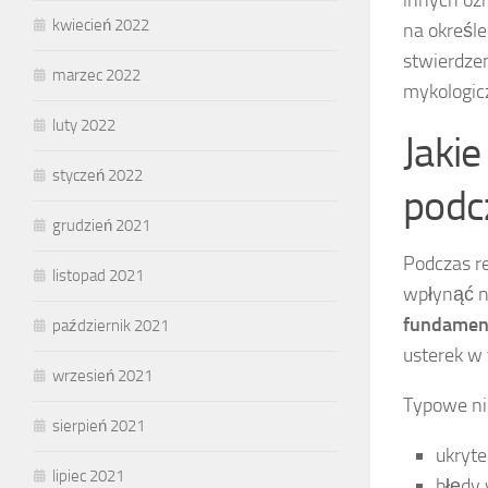
kwiecień 2022
na określ
stwierdze
marzec 2022
mykologicz
luty 2022
Jakie
styczeń 2022
podc
grudzień 2021
Podczas r
listopad 2021
wpłynąć na
fundamen
październik 2021
usterek w
wrzesień 2021
Typowe nie
sierpień 2021
ukryte
lipiec 2021
błędy 