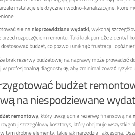
arzałe instalacje elektryczne i wodno-kanalizacyjne, które 
nione.
otować się na
nieprzewidziane wydatki
, wykonaj szczegóło
 przed rozpoczęciem remontu. Taki krok pomoże zidentyfik
 dostosować budżet, co pozwoli uniknąć frustracji i opóźnień
 że brak rezerwy budżetowej na naprawy może prowadzić do 
j w profesjonalną diagnostykę, aby zminimalizować ryzyko 
przygotować budżet remontow
rwą na niespodziewane wydat
dżet remontowy
, który uwzględnia rezerwę finansową na
Przygotuj szczegółowy kosztorys, który obejmuje wszystkie 
 w tym drobne elementy, takie jak narzędzia i akcesoria. Osz