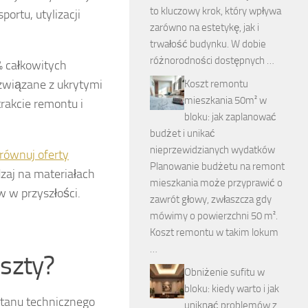
to kluczowy krok, który wpływa
ortu, utylizacji
zarówno na estetykę, jak i
trwałość budynku. W dobie
różnorodności dostępnych …
 całkowitych
związane z ukrytymi
Koszt remontu
mieszkania 50m² w
rakcie remontu i
bloku: jak zaplanować
budżet i unikać
nieprzewidzianych wydatków
równuj oferty
Planowanie budżetu na remont
zaj na materiałach
mieszkania może przyprawić o
 w przyszłości.
zawrót głowy, zwłaszcza gdy
mówimy o powierzchni 50 m².
Koszt remontu w takim lokum
…
szty?
Obniżenie sufitu w
bloku: kiedy warto i jak
stanu technicznego
uniknąć problemów z