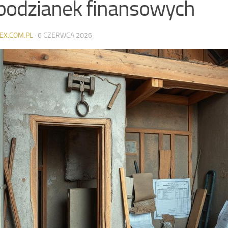
podzianek finansowych
EX.COM.PL
·
6 CZERWCA 2026