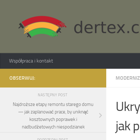
Skip to content
Współpraca i kontakt
OBSERWUJ:
MODERNIZ
NASTĘPNY POST
Ukry
Najdroższe etapy remontu starego domu
— jak zaplanować prace, by uniknąć
kosztownych poprawek i
jak 
nadbudżetowych niespodzianek
POPRZEDNI POST