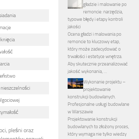
gładzie i malowanie po
remoncie: narzędzia,
siadania
typowe błędy i etapy kontroli
jakości
rmacje
Ocena gładzi i malowania po
ęknięcia
remoncie to kluczowy etap,
który może zadecydować o
wałość
trwałości i estetyce wnętrza.
arcia
Aby skutecznie przeanalizować
jakość wykonania, …
zeństwo
Wykonanie projektu –
nieszczelności
projektowanie
konstrukcji budowlanych.
ilgociowej
Profesjonalne usługi budowlane
w Warszawie
rzymałość
Projektowanie konstrukcji
budowlanych to złożony proces,
i, pleśni oraz
który wymaga nie tylko wiedzy
 elementów pozwoli