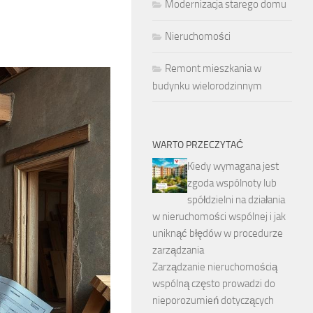
Modernizacja starego domu
Nieruchomości
Remont mieszkania w
budynku wielorodzinnym
WARTO PRZECZYTAĆ
Kiedy wymagana jest
zgoda wspólnoty lub
spółdzielni na działania
w nieruchomości wspólnej i jak
uniknąć błędów w procedurze
zarządzania
Zarządzanie nieruchomością
wspólną często prowadzi do
nieporozumień dotyczących