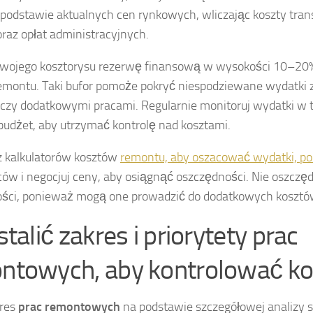
 podstawie aktualnych cen rynkowych, wliczając koszty transp
raz opłat administracyjnych.
swojego kosztorysu rezerwę finansową w wysokości 10–20%
emontu. Taki bufor pomoże pokryć niespodziewane wydatki 
czy dodatkowymi pracami. Regularnie monitoruj wydatki w t
 budżet, aby utrzymać kontrolę nad kosztami.
 z kalkulatorów kosztów
remontu, aby oszacować wydatki, po
w i negocjuj ceny, aby osiągnąć oszczędności. Nie oszczęd
akości, ponieważ mogą one prowadzić do dodatkowych kosztów
stalić zakres i priorytety prac
ntowych, aby kontrolować ko
kres
prac remontowych
na podstawie szczegółowej analizy 