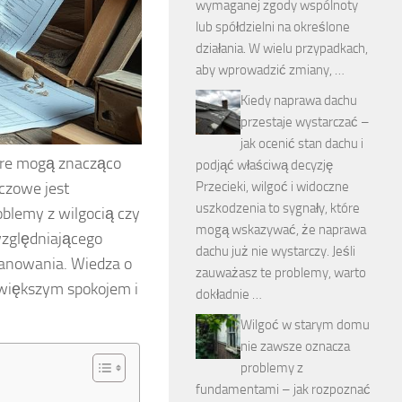
wymaganej zgody wspólnoty
lub spółdzielni na określone
działania. W wielu przypadkach,
aby wprowadzić zmiany, …
Kiedy naprawa dachu
przestaje wystarczać –
jak ocenić stan dachu i
tóre mogą znacząco
podjąć właściwą decyzję
czowe jest
Przecieki, wilgoć i widoczne
uszkodzenia to sygnały, które
oblemy z wilgocią czy
mogą wskazywać, że naprawa
względniającego
dachu już nie wystarczy. Jeśli
lanowania. Wiedza o
zauważasz te problemy, warto
 większym spokojem i
dokładnie …
Wilgoć w starym domu
nie zawsze oznacza
problemy z
fundamentami – jak rozpoznać