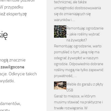
technicznej, ale także
 W przypadku
umiejętności dostosowywania
ież ekspertyzę
się do zmieniających się
warunków i …
Remontując ogrodzenie
się
– jakie rośliny wybrać
na żywopłot?
Remontując ogrodzenie, warto
pomyśleć o tym, jaką rolę ma
odegrać żywopłot w naszym
 mogą znacznie
ogrodzie. Odpowiednio dobrane
.
zawilgocone
rośliny mogą nie tylko zapewnić
acje. Odkrycie takich
prywatność, …
wydatki.
Meble do garażu z płyty
OSB
Garaż to miejsce, w którym
musimy stawiać na praktyczne i
undamentów,
trwałe rozwiązania. W
oszty,