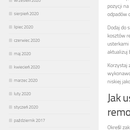
wrzesień 2020
pozycji na
odpadów o
sierpień 2020
Dodaj do 
lipiec 2020
kosztów r
czerwiec 2020
usterkami 
aktualizuj
maj 2020
Korzystaj
kwiecień 2020
wykonawcó
marzec 2020
niskiej j
Jak u
luty 2020
styczeń 2020
remo
październik 2017
Określ za