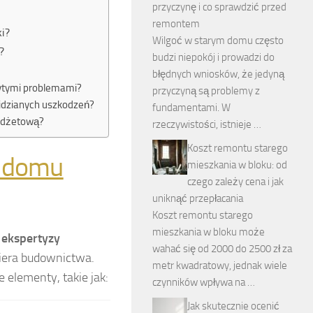
przyczynę i co sprawdzić przed
remontem
i?
Wilgoć w starym domu często
?
budzi niepokój i prowadzi do
błędnych wniosków, że jedyną
ytymi problemami?
przyczyną są problemy z
idzianych uszkodzeń?
fundamentami. W
budżetową?
rzeczywistości, istnieje …
Koszt remontu starego
o domu
mieszkania w bloku: od
czego zależy cena i jak
uniknąć przepłacania
Koszt remontu starego
mieszkania w bloku może
ekspertyzy
wahać się od 2000 do 2500 zł za
iera budownictwa.
metr kwadratowy, jednak wiele
elementy, takie jak:
czynników wpływa na …
Jak skutecznie ocenić