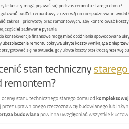
kryte koszty mogą pojawić się podczas remontu starego domu?
zygotować budżet remontowy z rezerwą na niespodziewane wydatk
alić zakres i priorytety prac remontowych, aby kontrolować koszty
ajczęściej zadawane pytania
kie konsekwencje finansowe mogą mieć opóźnienia spowodowane ukr
y ubezpieczenie remontu pokrywa ukryte koszty wynikające z nieprzew
k przygotować się na sytuacje, gdy ukryte koszty przekroczą rezerwę 
cenić stan techniczny
stareg
d remontem?
j ocenę stanu technicznego starego domu od
kompleksowej 
 przez uprawnionego rzeczoznawcę budowlanego lub inżyn
ertyza budowlana
powinna uwzględniać wszystkie kluczowe 