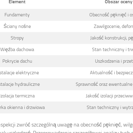
Element
Obszar oceny
Fundamenty
Obecność pęknięć i o
Ściany nośne
Zawilgocenie, defo
Stropy
Jakość konstrukcji, p
Więźba dachowa
Stan techniczny i tr
Pokrycie dachu
Uszkodzenia i przet
stalacje elektryczne
Aktualność i bezpiec
stalacje hydrauliczne
Sprawność oraz ewentualne 
Izolacja termiczna
Jakość izolacji przeciww
rka okienna i drzwiowa
Stan techniczny i wyt
spekcji zwróć szczególną uwagę na obecność pęknięć, wilgoc
nak uszkodzeń. Przeprowadzenie szczegółowej analizy tych