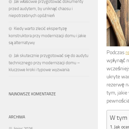
Jak właściwie przygotować dokumenty
przed audytem, by uniknąć chaosu i
niepotrzebnych opóźnień
Kiedy warto zlecić ekspertyzę
konstruktora przy modernizacji domu i jakie
są alternatywy
Podczas
r
Jak skutecznie przygotować się do audytu
wpłynąć n
technicznego przy modernizacji domu –
wcześniejs
kluczowe kroki i typowe wyzwania
ukryte wa
rezerwę n
tym, jakie
NAJNOWSZE KOMENTARZE
pewnością
W tym 
ARCHIWA
Jak oce
lipiec 2026