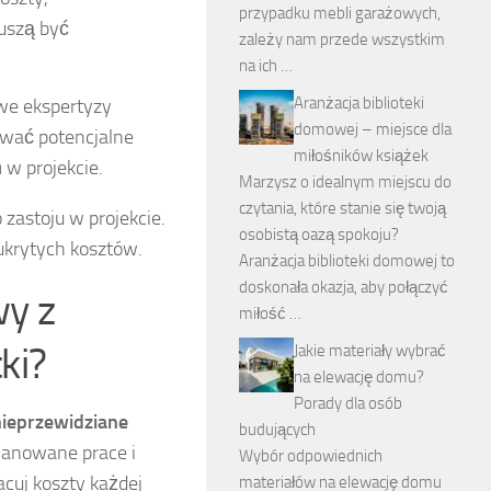
przypadku mebli garażowych,
muszą być
zależy nam przede wszystkim
na ich …
Aranżacja biblioteki
we ekspertyzy
domowej – miejsce dla
ować potencjalne
miłośników książek
 w projekcie.
Marzysz o idealnym miejscu do
czytania, które stanie się twoją
zastoju w projekcie.
osobistą oazą spokoju?
ukrytych kosztów.
Aranżacja biblioteki domowej to
doskonała okazja, aby połączyć
y z
miłość …
ki?
Jakie materiały wybrać
na elewację domu?
Porady dla osób
nieprzewidziane
budujących
planowane prace i
Wybór odpowiednich
acuj koszty każdej
materiałów na elewację domu