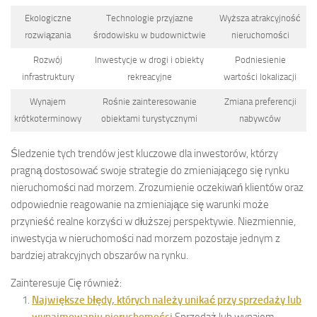
Ekologiczne
Technologie przyjazne
Wyższa atrakcyjność
rozwiązania
środowisku w budownictwie
nieruchomości
Rozwój
Inwestycje w drogi i obiekty
Podniesienie
infrastruktury
rekreacyjne
wartości lokalizacji
Wynajem
Rośnie zainteresowanie
Zmiana preferencji
krótkoterminowy
obiektami turystycznymi
nabywców
Śledzenie tych trendów jest kluczowe dla inwestorów, którzy
pragną dostosować swoje strategie do zmieniającego się rynku
nieruchomości nad morzem. Zrozumienie oczekiwań klientów oraz
odpowiednie reagowanie na zmieniające się warunki może
przynieść realne korzyści w dłuższej perspektywie. Niezmiennie,
inwestycja w nieruchomości nad morzem pozostaje jednym z
bardziej atrakcyjnych obszarów na rynku.
Zainteresuje Cię również:
Największe błędy, których należy unikać przy sprzedaży lub