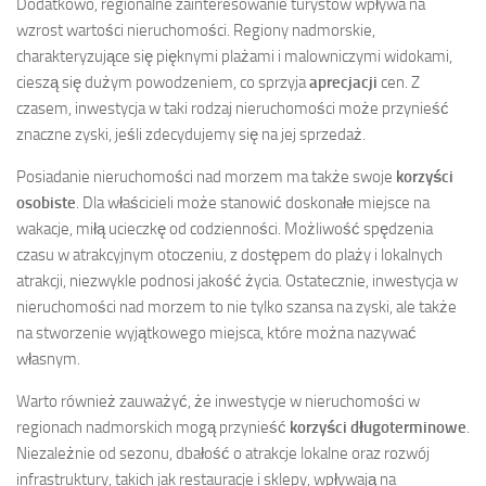
Dodatkowo, regionalne zainteresowanie turystów wpływa na
wzrost wartości nieruchomości. Regiony nadmorskie,
charakteryzujące się pięknymi plażami i malowniczymi widokami,
cieszą się dużym powodzeniem, co sprzyja
aprecjacji
cen. Z
czasem, inwestycja w taki rodzaj nieruchomości może przynieść
znaczne zyski, jeśli zdecydujemy się na jej sprzedaż.
Posiadanie nieruchomości nad morzem ma także swoje
korzyści
osobiste
. Dla właścicieli może stanowić doskonałe miejsce na
wakacje, miłą ucieczkę od codzienności. Możliwość spędzenia
czasu w atrakcyjnym otoczeniu, z dostępem do plaży i lokalnych
atrakcji, niezwykle podnosi jakość życia. Ostatecznie, inwestycja w
nieruchomości nad morzem to nie tylko szansa na zyski, ale także
na stworzenie wyjątkowego miejsca, które można nazywać
własnym.
Warto również zauważyć, że inwestycje w nieruchomości w
regionach nadmorskich mogą przynieść
korzyści długoterminowe
.
Niezależnie od sezonu, dbałość o atrakcje lokalne oraz rozwój
infrastruktury, takich jak restauracje i sklepy, wpływają na