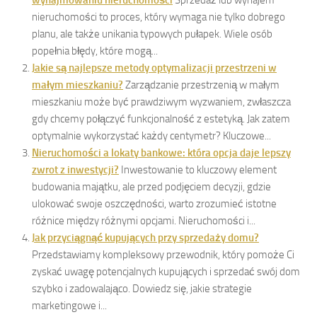
wynajmowaniu nieruchomości
Sprzedaż lub wynajem
nieruchomości to proces, który wymaga nie tylko dobrego
planu, ale także unikania typowych pułapek. Wiele osób
popełnia błędy, które mogą...
Jakie są najlepsze metody optymalizacji przestrzeni w
małym mieszkaniu?
Zarządzanie przestrzenią w małym
mieszkaniu może być prawdziwym wyzwaniem, zwłaszcza
gdy chcemy połączyć funkcjonalność z estetyką. Jak zatem
optymalnie wykorzystać każdy centymetr? Kluczowe...
Nieruchomości a lokaty bankowe: która opcja daje lepszy
zwrot z inwestycji?
Inwestowanie to kluczowy element
budowania majątku, ale przed podjęciem decyzji, gdzie
ulokować swoje oszczędności, warto zrozumieć istotne
różnice między różnymi opcjami. Nieruchomości i...
Jak przyciągnąć kupujących przy sprzedaży domu?
Przedstawiamy kompleksowy przewodnik, który pomoże Ci
zyskać uwagę potencjalnych kupujących i sprzedać swój dom
szybko i zadowalająco. Dowiedz się, jakie strategie
marketingowe i...