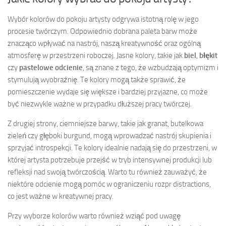
Wybór kolorów do pokoju artysty odgrywa istotną rolę w jego
procesie twórczym. Odpowiednio dobrana paleta barw może
znacząco wpływać na nastrój, naszą kreatywność oraz ogólną
atmosferę w przestrzeni roboczej. Jasne kolory, takie jak
biel
,
błękit
czy
pastelowe odcienie
, są znane z tego, że wzbudzają optymizm i
stymulują wyobraźnię. Te kolory mogą także sprawić, że
pomieszczenie wydaje się większe i bardziej przyjazne, co może
być niezwykle ważne w przypadku dłuższej pracy twórczej.
Z drugiej strony, ciemniejsze barwy, takie jak granat, butelkowa
zieleń czy głęboki burgund, mogą wprowadzać nastrój skupienia i
sprzyjać introspekcji. Te kolory idealnie nadają się do przestrzeni, w
której artysta potrzebuje przejść w tryb intensywnej produkcji lub
refleksji nad swoją twórczością. Warto tu również zauważyć, że
niektóre odcienie mogą pomóc w ograniczeniu rozpr distractions,
co jest ważne w kreatywnej pracy.
Przy wyborze kolorów warto również wziąć pod uwagę