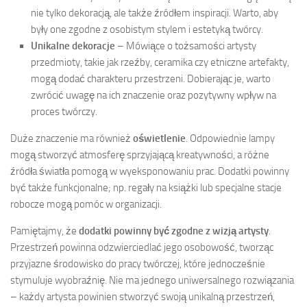
nie tylko dekoracją, ale także źródłem inspiracji. Warto, aby
były one zgodne z osobistym stylem i estetyką twórcy.
Unikalne dekoracje
– Mówiące o tożsamości artysty
przedmioty, takie jak rzeźby, ceramika czy etniczne artefakty,
mogą dodać charakteru przestrzeni. Dobierając je, warto
zwrócić uwagę na ich znaczenie oraz pozytywny wpływ na
proces twórczy.
Duże znaczenie ma również
oświetlenie
. Odpowiednie lampy
mogą stworzyć atmosferę sprzyjającą kreatywności, a różne
źródła światła pomogą w wyeksponowaniu prac. Dodatki powinny
być także funkcjonalne; np. regały na książki lub specjalne stacje
robocze mogą pomóc w organizacji.
Pamiętajmy, że
dodatki powinny być zgodne z wizją artysty
.
Przestrzeń powinna odzwierciedlać jego osobowość, tworząc
przyjazne środowisko do pracy twórczej, które jednocześnie
stymuluje wyobraźnię. Nie ma jednego uniwersalnego rozwiązania
– każdy artysta powinien stworzyć swoją unikalną przestrzeń,