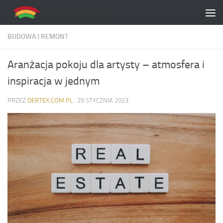
Skip to content
BUDOWA I REMONT
Aranżacja pokoju dla artysty – atmosfera i
inspiracja w jednym
PRZEZ
DERTEX.COM.PL
·
29 STYCZNIA 2023