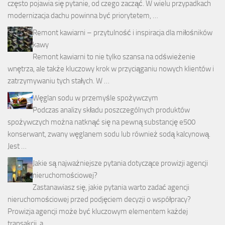
często pojawia się pytanie, od czego zacząć. W wielu przypadkach
modernizacja dachu powinna być priorytetem, …
Remont kawiarni – przytulność i inspiracja dla miłośników
kawy
Remont kawiarni to nie tylko szansa na odświeżenie
wnętrza, ale także kluczowy krok w przyciąganiu nowych klientów i
zatrzymywaniu tych stałych. W …
Węglan sodu w przemyśle spożywczym
Podczas analizy składu poszczególnych produktów
spożywczych można natknąć się na pewną substancję e500
konserwant, zwany węglanem sodu lub również sodą kalcynową.
Jest …
Jakie są najważniejsze pytania dotyczące prowizji agencji
nieruchomościowej?
Zastanawiasz się, jakie pytania warto zadać agencji
nieruchomościowej przed podjęciem decyzji o współpracy?
Prowizja agencji może być kluczowym elementem każdej
transakcji, a …