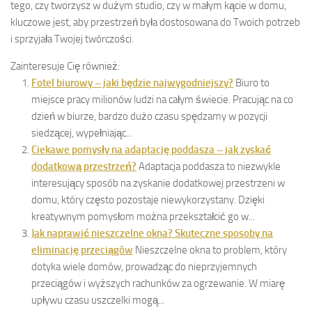
tego, czy tworzysz w dużym studio, czy w małym kącie w domu,
kluczowe jest, aby przestrzeń była dostosowana do Twoich potrzeb
i sprzyjała Twojej twórczości.
Zainteresuje Cię również:
Fotel biurowy – jaki będzie najwygodniejszy?
Biuro to
miejsce pracy milionów ludzi na całym świecie. Pracując na co
dzień w biurze, bardzo dużo czasu spędzamy w pozycji
siedzącej, wypełniając...
Ciekawe pomysły na adaptację poddasza – jak zyskać
dodatkową przestrzeń?
Adaptacja poddasza to niezwykle
interesujący sposób na zyskanie dodatkowej przestrzeni w
domu, który często pozostaje niewykorzystany. Dzięki
kreatywnym pomysłom można przekształcić go w...
Jak naprawić nieszczelne okna? Skuteczne sposoby na
eliminację przeciągów
Nieszczelne okna to problem, który
dotyka wiele domów, prowadząc do nieprzyjemnych
przeciągów i wyższych rachunków za ogrzewanie. W miarę
upływu czasu uszczelki mogą...