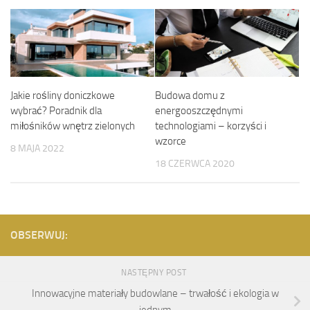
Jakie rośliny doniczkowe
Budowa domu z
wybrać? Poradnik dla
energooszczędnymi
miłośników wnętrz zielonych
technologiami – korzyści i
wzorce
8 MAJA 2022
18 CZERWCA 2020
OBSERWUJ:
NASTĘPNY POST
Innowacyjne materiały budowlane – trwałość i ekologia w
jednym