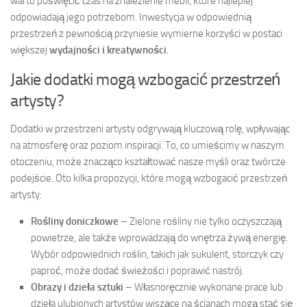
warto poświęcić czas na znalezienie mebli, które najlepiej
odpowiadają jego potrzebom. Inwestycja w odpowiednią
przestrzeń z pewnością przyniesie wymierne korzyści w postaci
większej
wydajności i kreatywności
.
Jakie dodatki mogą wzbogacić przestrzeń
artysty?
Dodatki w przestrzeni artysty odgrywają kluczową rolę, wpływając
na atmosferę oraz poziom inspiracji. To, co umieścimy w naszym
otoczeniu, może znacząco kształtować nasze myśli oraz twórcze
podejście. Oto kilka propozycji, które mogą wzbogacić przestrzeń
artysty:
Rośliny doniczkowe
– Zielone rośliny nie tylko oczyszczają
powietrze, ale także wprowadzają do wnętrza żywą energię.
Wybór odpowiednich roślin, takich jak sukulent, storczyk czy
paproć, może dodać świeżości i poprawić nastrój.
Obrazy i dzieła sztuki
– Własnoręcznie wykonane prace lub
dzieła ulubionych artystów wiszące na ścianach mogą stać się