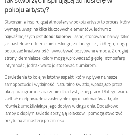
Jak stworzyć inspirującą atmosferę w
pokoju artysty?
Stworzenie inspirującej atmosfery w pokoju artysty to proces, który
wymaga uwagi na kilka kluczowych elementów. Jednym z
najważniejszych jest
dobór kolorów
. Jasne, stonowane barwy, takie
jak pastelowe odcienie niebieskiego, zielonego czy żółtego, mogą
pobudzać kreatywność i wywoływać pozytywne emocje. Z drugiej
strony, ciemniejsze kolory mogą wprowadzać głębię i atmosferę
intymności, jednak warto je stosować z umiarem.
Oświetlenie to kolejny istotny aspekt, który wpływa na nasze
samopoczucie i wydajność. Naturalne światło, wpadające przez
okna, ma ogromne znaczenie dla artystycznej pracy. Dlatego warto
zadbać o odpowiednie zasłony blokujące nadmiar światła, ale
również umożliwiające jego dopływ w ciągu dnia. Dodatkowo,
lampy o ciepłym świetle sprzyjają relaksowi i pomogą stworzyć
przytulną atmosferę po zmroku.