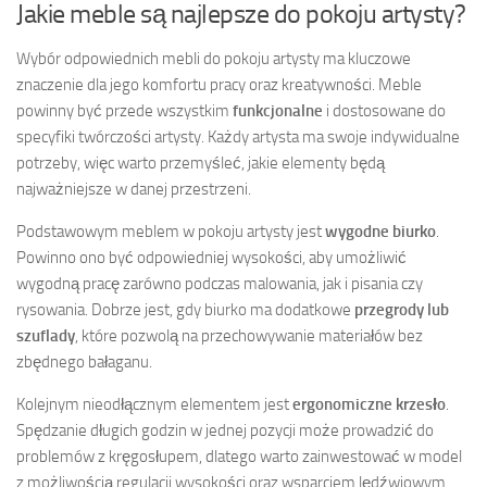
Jakie meble są najlepsze do pokoju artysty?
Wybór odpowiednich mebli do pokoju artysty ma kluczowe
znaczenie dla jego komfortu pracy oraz kreatywności. Meble
powinny być przede wszystkim
funkcjonalne
i dostosowane do
specyfiki twórczości artysty. Każdy artysta ma swoje indywidualne
potrzeby, więc warto przemyśleć, jakie elementy będą
najważniejsze w danej przestrzeni.
Podstawowym meblem w pokoju artysty jest
wygodne biurko
.
Powinno ono być odpowiedniej wysokości, aby umożliwić
wygodną pracę zarówno podczas malowania, jak i pisania czy
rysowania. Dobrze jest, gdy biurko ma dodatkowe
przegrody lub
szuflady
, które pozwolą na przechowywanie materiałów bez
zbędnego bałaganu.
Kolejnym nieodłącznym elementem jest
ergonomiczne krzesło
.
Spędzanie długich godzin w jednej pozycji może prowadzić do
problemów z kręgosłupem, dlatego warto zainwestować w model
z możliwością regulacji wysokości oraz wsparciem lędźwiowym.