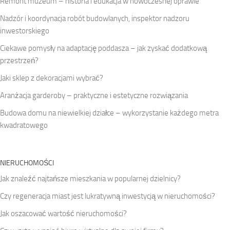
Remont muzeum – historia i edukacja w nowoczesnej oprawie
Nadzór i koordynacja robót budowlanych, inspektor nadzoru
inwestorskiego
Ciekawe pomysły na adaptację poddasza – jak zyskać dodatkową
przestrzeń?
Jaki sklep z dekoracjami wybrać?
Aranżacja garderoby – praktyczne i estetyczne rozwiązania
Budowa domu na niewielkiej działce – wykorzystanie każdego metra
kwadratowego
NIERUCHOMOŚCI
Jak znaleźć najtańsze mieszkania w popularnej dzielnicy?
Czy regeneracja miast jest lukratywną inwestycją w nieruchomości?
Jak oszacować wartość nieruchomości?