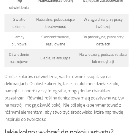
Typ
Najważniejsze cechy
Najlepsze zastosowanie
oświetlenia
Światło
Naturalne, pobudzające
W ciągu dnia, przy pracy
dzienne
kreatywność
twórczej
Lampy
Skoncentrowane,
Do precyzyjnej pracy przy
biurkowe
regulowane
detalach
Oświetlenie
Na wieczory, podczas relaksu
Ciepłe, relaksujące
nastrojowe
lub medytacji
Oprócz kolorów i oświetlenia, warto również skupić się na
dekoracjach
. Osobiste akcenty, takie jak ulubione dzieła sztuki,
pamiątki z podróży czy fotografie, mogą dodać charakteru
przestrzeni. Również rośliny doniczkowe mają pozytywny wpływ
na nastrój i mogą ożywić pokój. Nie bój się eksperymentować z
różnymi elementami, aby stworzyć środowisko, które naprawdę
inspiruje do twórczości.
Jakie kolory wybrać do pokoju artysty?