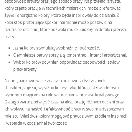
osobowość artysty oraz jego sposób pracy. Na przykład, artysta,
który często pracuje w technikach malarskich, może preferować
żywe i energiczne kolory, które będą inspirowały do działania. Z
kolei ktoś preferujący spokój i harmonię może postawić na
neutralne odcienie, które pozwolą mu skupić się na detalu i precyzji
pracy.
Jasne kolory stymulują wyobraźnię i twórczość.
Ciemniejsze barwy sprzyjają koncentracji i intencji artystycznej.
Wybór kolorów powinien odpowiadać osobowości i stylowi
pracy artysty.
Nieprzypadkowo wiele znanych pracowni artystycznych
charakteryzuje się wyraźną kolorystyką, która jest świadomym
wyborem mającym na celu wzmocnienie procesu kreatywnego.
Dlatego warto poświęcić czas na eksplorację różnych odcieni oraz
ich wpływu na nastrój i efektywność pracy w swoim artystycznym
miejscu. Właściwe kolory mogą być prawdziwym źródłem inspiracji
i wsparcia w codziennej twórczości.