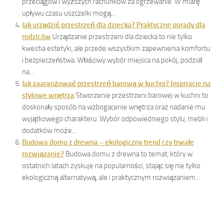
przeciągów i wyższych rachunków za ogrzewanie. W miarę
upływu czasu uszczelki mogą...
Jak urządzić przestrzeń dla dziecka? Praktyczne porady dla
rodziców
Urządzanie przestrzeni dla dziecka to nie tylko
kwestia estetyki, ale przede wszystkim zapewnienia komfortu
i bezpieczeństwa. Właściwy wybór miejsca na pokój, podział
na...
Jak zaaranżować przestrzeń barową w kuchni? Inspiracje na
stylowe wnętrza
Stworzenie przestrzeni barowej w kuchni to
doskonały sposób na wzbogacenie wnętrza oraz nadanie mu
wyjątkowego charakteru. Wybór odpowiedniego stylu, mebli i
dodatków może...
Budowa domu z drewna – ekologiczny trend czy trwałe
rozwiązanie?
Budowa domu z drewna to temat, który w
ostatnich latach zyskuje na popularności, stając się nie tylko
ekologiczną alternatywą, ale i praktycznym rozwiązaniem...