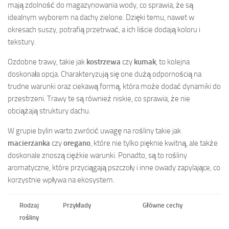
mają zdolność do magazynowania wody, co sprawia, że są
idealnym wyborem na dachy zielone. Dzięki temu, nawet w
okresach suszy, potrafią przetrwać, a ich liście dodają koloru i
tekstury.
Ozdobne trawy, takie jak
kostrzewa
czy
kumak
, to kolejna
doskonała opcja. Charakteryzują się one dużą odpornością na
trudne warunki oraz ciekawą formą, która może dodać dynamiki do
przestrzeni. Trawy te są również niskie, co sprawia, że nie
obciążają struktury dachu.
W grupie bylin warto zwrócić uwagę na rośliny takie jak
macierzanka
czy
oregano
, które nie tylko pięknie kwitną, ale także
doskonale znoszą ciężkie warunki. Ponadto, są to rośliny
aromatyczne, które przyciągają pszczoły i inne owady zapylające, co
korzystnie wpływa na ekosystem.
Rodzaj
Przykłady
Główne cechy
rośliny