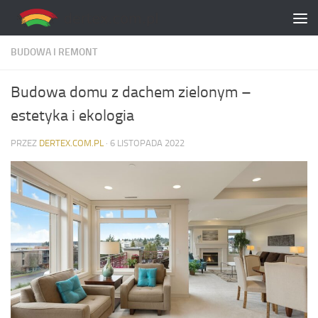
Skip to content
BUDOWA I REMONT
Budowa domu z dachem zielonym –
estetyka i ekologia
PRZEZ
DERTEX.COM.PL
·
6 LISTOPADA 2022