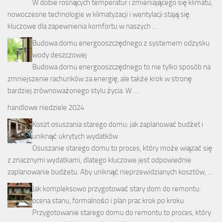
W dobie rosnących temperatur i zmieniającego się klimatu,
nowoczesne technologie w klimatyzacji i wentylacji stają się
kluczowe dla zapewnienia komfortu w naszych …
Budowa domu energooszczędnego z systemem odzysku
wody deszczowej
Budowa domu energooszczędnego to nie tylko sposób na
zmniejszenie rachunków za energię, ale także krok w stronę
bardziej zrównoważonego stylu życia. W …
handlowe niedziele 2024
Koszt osuszania starego domu: jak zaplanować budżet i
uniknąć ukrytych wydatków
Osuszanie starego domu to proces, który może wiązać się
z znacznymi wydatkami, dlatego kluczowe jest odpowiednie
zaplanowanie budżetu. Aby uniknąć nieprzewidzianych kosztów, …
Jak kompleksowo przygotować stary dom do remontu:
ocena stanu, formalności i plan prac krok po kroku
Przygotowanie starego domu do remontu to proces, który