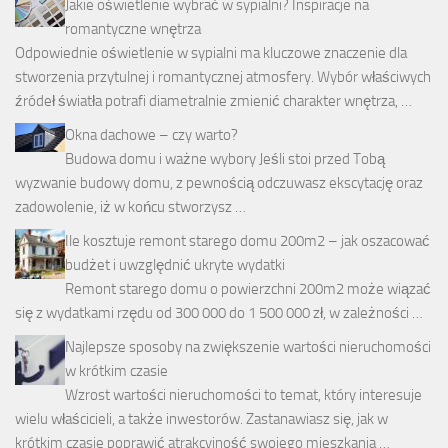
Jakie oświetlenie wybrać w sypialni? Inspiracje na
romantyczne wnętrza
Odpowiednie oświetlenie w sypialni ma kluczowe znaczenie dla
stworzenia przytulnej i romantycznej atmosfery. Wybór właściwych
źródeł światła potrafi diametralnie zmienić charakter wnętrza, …
Okna dachowe – czy warto?
Budowa domu i ważne wybory Jeśli stoi przed Tobą
wyzwanie budowy domu, z pewnością odczuwasz ekscytację oraz
zadowolenie, iż w końcu stworzysz …
Ile kosztuje remont starego domu 200m2 – jak oszacować
budżet i uwzględnić ukryte wydatki
Remont starego domu o powierzchni 200m2 może wiązać
się z wydatkami rzędu od 300 000 do 1 500 000 zł, w zależności …
Najlepsze sposoby na zwiększenie wartości nieruchomości
w krótkim czasie
Wzrost wartości nieruchomości to temat, który interesuje
wielu właścicieli, a także inwestorów. Zastanawiasz się, jak w
krótkim czasie poprawić atrakcyjność swojego mieszkania …