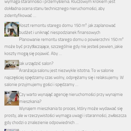
wymaga staranności i przemyślenia. Kluczowym krokiem jest
dokładna ocena stanu technicznego nieruchomości, aby
zidentyfikować …
Koszt remontu starego domu 150 m²: jak zaplanować
budżet i uniknąć niespodzianek finansowych
Planowanie remontu starego domu o powierzchni 150 m²
może być przytłaczające, szczególnie gdy nie jesteś pewien, jakie
koszty mogą się pojawić. Aby …
Jak urządzić salon?
Aranżacja salonu jest niezwykle istotna. To w salonie
najczęściej spędzamy czas wolny, odprężamy się i relaksujemy. W
salonie przyjmujemy gości i spędzamy …
Czy warto wynająć agencję nieruchomości przy wynajmie
mieszkania?
Wynajem mieszkania to proces, który może wydawać się
prosty, ale w rzeczywistości wymaga uwagi i staranności, zwłaszcza
gdy chodzi o znalezienie odpowiednich …