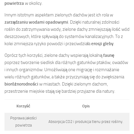
powietrza
w okolicy.
Innym istotnym aspektem zielonych dachów jest ich rola w
zarządzaniu wodami opadowymi
. Dzięki naturalnej zdolności
roślin do zatrzymywania wody, zielone dachy zmniejszają ilość wód
deszczowych, które spływają do systemów kanalizacyjnych. To z
kolei zmniejsza ryzyko powodzi i przeciwdziała
erosji gleby
.
Oprócz tych korzyści, zielone dachy wspierają lokalną
faunę
poprzez tworzenie siedlisk dla różnych gatunków ptaków, owadów
i innych organizmów. Umożliwiają one migrację i rozmnażanie
wielu różnych gatunków, a także przyczyniają się do zwiększenia
bioróżnorodności
w miastach. Dzięki zielonym dachom,
przestrzenie miejskie stają się bardziej przyjazne dla natury.
Korzyść
Opis
Poprawa jakości
Absorpcja CO2 i produkcja tlenu przez rośliny.
powietrza