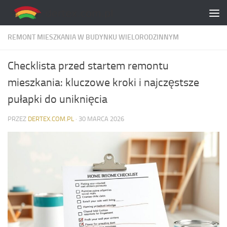
Skip to content
REMONT MIESZKANIA W BUDYNKU WIELORODZINNYM
Checklista przed startem remontu
mieszkania: kluczowe kroki i najczęstsze
pułapki do uniknięcia
PRZEZ
DERTEX.COM.PL
·
30 MARCA 2026