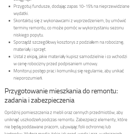
Przygotuj fundusze, dodając zapas 10-15% na nieprzewidziane
wydatki.
Skontaktuj się z wykonawcami z wyprzedzeniem, by umówić
terminy remontu, co może pomóc w wykorzystaniu sezonu
niskiego popytu.
Sporządź szczegółowy kosztorys z podziałem na robociznę,
materiały i sprzęt.
Ustal z ekipą, jakie materiały kupisz samodzielnie i co wchodzi
w cenę robocizny przed podpisaniem umowy.
Monitoruj postęp prac i komunikuj się regularnie, aby unikać
nieporozumień.
Przygotowanie mieszkania do remontu:
zadania i zabezpieczenia
Opróżnij pomieszczenia z mebli oraz cennych przedmiotów, aby
uniknąć uszkodzeń podczas remontu. Zabezpiecz elementy, które
nie będą poddawane pracom, używając folii ochronnej lub
kartonów. Wyłącz media, takie jak prąd, woda i gaz, w obszarach