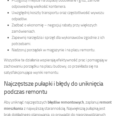
Przygotuj miejsce na odpady budowlane i gruz, zamów
odpowiednią wielkość kontenera.
Uwzględnij koszty transportu oraz częstotliwość wywozu
odpadów.
Zadbać o ekonomię – negocjuj rabaty przy większych
zamówieniach.
Zapewnij narzędzia i sprzęt dla wykonawców zgodnie z ich
potrzebami.
Nadzoruj porządek w magazynie i na placu remontu.
Wszystkie te działania wspierają efektywność prac i pomagają w
zachowaniu porządku na placu budowy, co przekłada się na
satysfakcjonujące wyniki remontu.
Najczęstsze pułapki i błędy do uniknięcia
podczas remontu
Aby uniknąć najczęstszych
błędów remontowych
, zaplanuj
remont
mieszkania
z najwyższą starannością. Największą pułapką jest
brak dokładnego planowania, co prowadzi do nieprzewidzianych