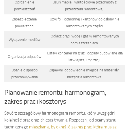
Opróżnienie
Usuń meble i wartościowe przedmioty z
pomieszczeń
przestrzeni remontowej.
Zabezpieczenie
Użyj folii ochronnej i kartonów do osłony nie
powierzchni
remontowanych części.
Odłącz prąd, wodę i gaz w remontowanych
Wyłączenie mediów
pomieszczeniach.
Ustaw kontener na gruz i odpady budowlane dla
Organizacja odpadów
łatwiejszej utylizacji.
Dbanie o sposób
Zapewnij odpowiednie miejsce na materiały i
przechowywania
narzędzia remontowe.
Planowanie remontu: harmonogram,
zakres prac i kosztorys
Stwórz szczegółowy
harmonogram
remontu, który uwzględni
kolejność prac oraz ich czas trwania. Rozpocznij od oceny stanu
technicznego
mieszkania, by określić zakres prac, które musisz