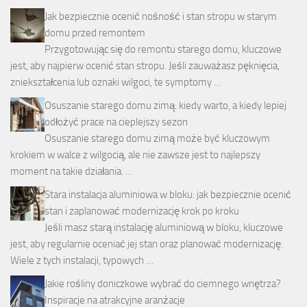
Jak bezpiecznie ocenić nośność i stan stropu w starym
domu przed remontem
Przygotowując się do remontu starego domu, kluczowe
jest, aby najpierw ocenić stan stropu. Jeśli zauważasz pęknięcia,
zniekształcenia lub oznaki wilgoci, te symptomy …
Osuszanie starego domu zimą: kiedy warto, a kiedy lepiej
odłożyć prace na cieplejszy sezon
Osuszanie starego domu zimą może być kluczowym
krokiem w walce z wilgocią, ale nie zawsze jest to najlepszy
moment na takie działania. …
Stara instalacja aluminiowa w bloku: jak bezpiecznie ocenić
stan i zaplanować modernizację krok po kroku
Jeśli masz starą instalację aluminiową w bloku, kluczowe
jest, aby regularnie oceniać jej stan oraz planować modernizację.
Wiele z tych instalacji, typowych …
Jakie rośliny doniczkowe wybrać do ciemnego wnętrza?
Inspiracje na atrakcyjne aranżacje