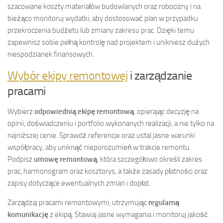
szacowane koszty materiałów budowlanych oraz robocizny i na
bieżąco monitoruj wydatki, aby dostosować plan w przypadku
przekroczenia budżetu lub zmiany zakresu prac. Dzięki temu
zapewnisz sobie pełną kontrolę nad projektem i unikniesz dużych
niespodzianek finansowych.
Wybór ekipy remontowej
i zarządzanie
pracami
Wybierz
odpowiednią ekipę remontową
, opierając decyzję na
opinii, doświadczeniu i portfolio wykonanych realizacji, a nie tylko na
najniższej cenie. Sprawdź referencje oraz ustal jasne warunki
współpracy, aby uniknąć nieporozumień w trakcie remontu.
Podpisz
umowę remontową
, która szczegółowo określi zakres
prac, harmonogram oraz kosztorys, a także zasady płatności oraz
zapisy dotyczące ewentualnych zmian i dopłat.
Zarządzaj pracami remontowymi, utrzymując
regularną
komunikację
z ekipą. Stawiaj jasne wymagania i monitoruj jakość