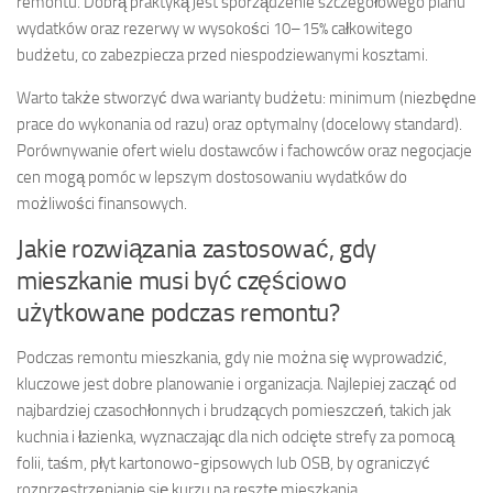
remontu. Dobrą praktyką jest sporządzenie szczegółowego planu
wydatków oraz rezerwy w wysokości 10–15% całkowitego
budżetu, co zabezpiecza przed niespodziewanymi kosztami.
Warto także stworzyć dwa warianty budżetu: minimum (niezbędne
prace do wykonania od razu) oraz optymalny (docelowy standard).
Porównywanie ofert wielu dostawców i fachowców oraz negocjacje
cen mogą pomóc w lepszym dostosowaniu wydatków do
możliwości finansowych.
Jakie rozwiązania zastosować, gdy
mieszkanie musi być częściowo
użytkowane podczas remontu?
Podczas remontu mieszkania, gdy nie można się wyprowadzić,
kluczowe jest dobre planowanie i organizacja. Najlepiej zacząć od
najbardziej czasochłonnych i brudzących pomieszczeń, takich jak
kuchnia i łazienka, wyznaczając dla nich odcięte strefy za pomocą
folii, taśm, płyt kartonowo-gipsowych lub OSB, by ograniczyć
rozprzestrzenianie się kurzu na resztę mieszkania.