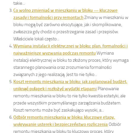
takie...
Co wolno zmieniać w mieszkaniu w bloku — kluczowe
zasady i formalności przy remontach
Zmiany w mieszkaniu w
bloku mogą być zarówno ekscytujące, jak i skomplikowane,
zwłaszcza gdy chodzi o przestrzeganie zasad i przepisów.
Właściciele lokali często...
Wymiana instalacji elektrycznej w bloku: plan, formalności i
najważniejsze wyzwania podczas remontu
Wymiana
instalacji elektrycznej w bloku to złożony proces, który wymaga
starannego planowania oraz zrozumienia formalności
związanych z jego realizacją. Jest to nie tylko...
Koszt remontu mieszkania w bloku: jak zaplanować budżet,
uniknąć pułapek i rozłożyć wydatki etapami
Planowanie
remontu mieszkania w bloku to nie tylko kwestia estetyki, ale
przede wszystkim przemyślanego zarządzania budżetem.
Koszt remontu może być zaskakująco wysoki, a...
Odbiór remontu mieszkania w bloku: kluczowe etapy,
wykrywanie usterek i bezpieczeństwo rozliczenia
Odbiór
remontu mieszkania w bloku to kluczowy proces, który