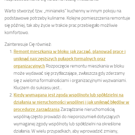
Warto stworzyć tzw. „minianeks” kuchenny w innym pokoju na
podstawowe potrzeby kulinarne. Kolejne pomieszczenia remontuje
się później, tak aby życie w trakcie prac przebiegało możliwie
komfortowo.
Zainteresuje Cię również:
Remont mieszkania w bloku: jak zacząć, planować prace i
uniknąć najczęstszych pułapek formalnych oraz
organizacyjnych
Rozpoczęcie remontu mieszkania w bloku
może wydawać się przytłaczające, zwłaszcza gdy zderzamy
się z wieloma formalnościami i organizacyjnymi wyzwaniami.
Kluczem do sukcesu jest...
Kiedy wymagana jest zgoda wspólnoty lub spółdzielni na
działania w nieruchomości wspólnej i jak uniknąć błędów w
procedurze zarządzania
Zarządzanie nieruchomością
wspólną często prowadzi do nieporozumień dotyczących
wymaganej zgody wspólnoty lub spółdzielni na określone
działania. W wielu przypadkach, aby wprowadzić zmiany,