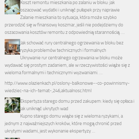
Koszt remontu mieszkania po zalaniu w bloku: jak
oszacować wydatki i uniknąć pułapek przy naprawie
Zalanie mieszkania to sytuacja, która może szybko
przerodzić się w finansowy koszmar, jeśli nie podejdziemy do
oszacowania kosztów remontu z odpowiednią starannością. …
Jak schować rury centralnego ogrzewania w bloku bez
ryzyka problemów technicznych i formalnych
Ukrywanie rur centralnego ogrzewania w bloku może
wydawać się prostym zadaniem, ale w rzeczywistości wiąże się z
wieloma formalnymi i technicznymi wyzwaniami. …
http://www.olazienkach.pl/oslony-balkonowe--co-powinnismy-
wiedziec-na-ich-temat-,246,aktualnosc.html
Ekspertyza starego domu przed zakupem: kiedy się opłaca i
jak uniknąć ukrytych wad
Kupno starego domu wiąże się z wieloma ryzykami, a
jednym z najważniejszych kroków, które mogą chronić przed
ukrytymi wadami, jest wykonanie ekspertyzy …