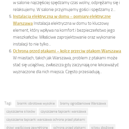
w salonie najczęściej spędzamy czas wolny, odprężamy się i
relaksujemy. W salonie przyjmujemy gości i spędzamy z...
Instalacja elektryczna w domu – pomiary elektryczne
Warszawa
Instalacja elektryczna w domu to kluczowy
element, który wpływa na komfort i bezpieczeństwo jego
mieszkańców. Właściwe zaprojektowanie oraz wykonanie
instalacji to nie tylko...
Ochrona przed ptakami – kolce przeciw ptakom Warszawa
W miastach, takich jak Warszawa, problem z ptakami może
stać się uciążliwy, zwłaszcza gdy zaczynają one lekceważyć
wyznaczone dla nich miejsca. Często przesiadują...
Tagi:
bramki obrotowe wysokie
bramy ogrodzeniowe Warszawa
czyszczenie silosów
czyszczenie tapicerki warszawa
czyszczenie tapicerki warszawa ochrona przed ptakami
drzwi wejściowe zewnętrzne
ochrona przed ptakami
silosy zbożowe