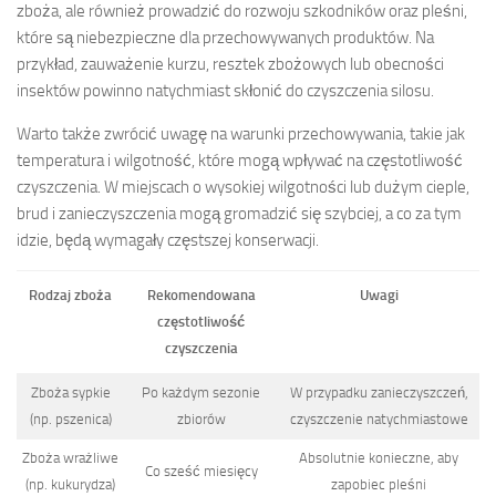
zboża, ale również prowadzić do rozwoju szkodników oraz pleśni,
które są niebezpieczne dla przechowywanych produktów. Na
przykład, zauważenie kurzu, resztek zbożowych lub obecności
insektów powinno natychmiast skłonić do czyszczenia silosu.
Warto także zwrócić uwagę na warunki przechowywania, takie jak
temperatura i wilgotność, które mogą wpływać na częstotliwość
czyszczenia. W miejscach o wysokiej wilgotności lub dużym cieple,
brud i zanieczyszczenia mogą gromadzić się szybciej, a co za tym
idzie, będą wymagały częstszej konserwacji.
Rodzaj zboża
Rekomendowana
Uwagi
częstotliwość
czyszczenia
Zboża sypkie
Po każdym sezonie
W przypadku zanieczyszczeń,
(np. pszenica)
zbiorów
czyszczenie natychmiastowe
Zboża wrażliwe
Absolutnie konieczne, aby
Co sześć miesięcy
(np. kukurydza)
zapobiec pleśni