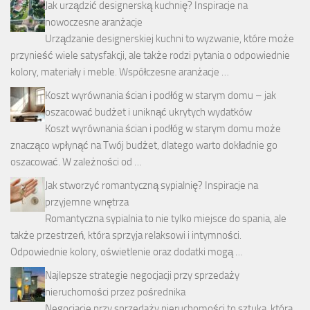
Jak urządzić designerską kuchnię? Inspiracje na
nowoczesne aranżacje
Urządzanie designerskiej kuchni to wyzwanie, które może
przynieść wiele satysfakcji, ale także rodzi pytania o odpowiednie
kolory, materiały i meble. Współczesne aranżacje …
Koszt wyrównania ścian i podłóg w starym domu – jak
oszacować budżet i uniknąć ukrytych wydatków
Koszt wyrównania ścian i podłóg w starym domu może
znacząco wpłynąć na Twój budżet, dlatego warto dokładnie go
oszacować. W zależności od …
Jak stworzyć romantyczną sypialnię? Inspiracje na
przyjemne wnętrza
Romantyczna sypialnia to nie tylko miejsce do spania, ale
także przestrzeń, która sprzyja relaksowi i intymności.
Odpowiednie kolory, oświetlenie oraz dodatki mogą …
Najlepsze strategie negocjacji przy sprzedaży
nieruchomości przez pośrednika
Negocjacje przy sprzedaży nieruchomości to sztuka, która