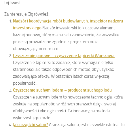
tej kwestii.
Zainteresuje Cię również:
Nadzór i koordynacja robót budowlanych, inspektor nadzoru
inwestorskiego
Nadzór inwestorski to kluczowy element
każdej budowy, który ma na celu zapewnienie, że wszystkie
prace są prowadzone zgodnie z projektem oraz
obowiązującymi normami....
Czyszczenie parowe – czyszczenie tapicerki Warszawa
Czyszczenie tapicerki to zadanie, które wymaga nie tylko
staranności, ale także odpowiednich metod, aby uzyskać
zadowalające efekty. W ostatnich latach coraz większą
popularność...
Czyszczenie suchym lodem – producent suchego lodu
Czyszczenie suchym lodem to nowoczesna technologia, która
zyskuje na popularności w różnych branżach dzięki swojej
efektywności i ekologiczności. Ta innowacyjna metoda,
wykorzystująca małe...
Jak urządzić salon?
Aranżacja salonu jest niezwykle istotna. To