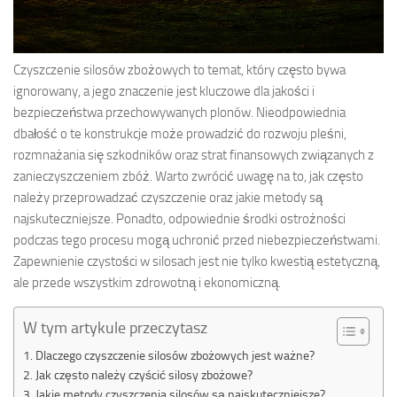
Czyszczenie silosów zbożowych to temat, który często bywa
ignorowany, a jego znaczenie jest kluczowe dla jakości i
bezpieczeństwa przechowywanych plonów. Nieodpowiednia
dbałość o te konstrukcje może prowadzić do rozwoju pleśni,
rozmnażania się szkodników oraz strat finansowych związanych z
zanieczyszczeniem zbóż. Warto zwrócić uwagę na to, jak często
należy przeprowadzać czyszczenie oraz jakie metody są
najskuteczniejsze. Ponadto, odpowiednie środki ostrożności
podczas tego procesu mogą uchronić przed niebezpieczeństwami.
Zapewnienie czystości w silosach jest nie tylko kwestią estetyczną,
ale przede wszystkim zdrowotną i ekonomiczną.
W tym artykule przeczytasz
Dlaczego czyszczenie silosów zbożowych jest ważne?
Jak często należy czyścić silosy zbożowe?
Jakie metody czyszczenia silosów są najskuteczniejsze?