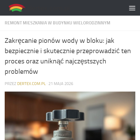
Skip to content
REMONT MIESZKANIA W BUDYNKU WIELORODZINNYM
Zakręcanie pionów wody w bloku: jak
bezpiecznie i skutecznie przeprowadzić ten
proces oraz uniknąć najczęstszych
problemów
PRZEZ
DERTEX.COM.PL
·
21 MAJA 2026