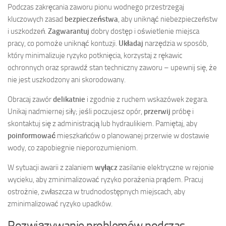
Podczas zakręcania zaworu pionu wodnego przestrzegaj
kluczowych zasad
bezpieczeństwa
, aby uniknąć niebezpieczeństw
i uszkodzeń.
Zagwarantuj
dobry dostęp i oświetlenie miejsca
pracy, co pomoże uniknąć kontuzji.
Układaj
narzędzia w sposób,
który minimalizuje ryzyko potknięcia, korzystaj z rękawic
ochronnych oraz sprawdź stan techniczny zaworu – upewnij się, że
nie jest uszkodzony ani skorodowany.
Obracaj zawór
delikatnie
i zgodnie z ruchem wskazówek zegara.
Unikaj nadmiernej siły; jeśli poczujesz opór,
przerwij
próbę i
skontaktuj się z administracją lub hydraulikiem. Pamiętaj, aby
poinformować
mieszkańców o planowanej przerwie w dostawie
wody, co zapobiegnie nieporozumieniom.
W sytuacji awarii z zalaniem
wyłącz
zasilanie elektryczne w rejonie
wycieku, aby zminimalizować ryzyko porażenia prądem. Pracuj
ostrożnie, zwłaszcza w trudnodostępnych miejscach, aby
zminimalizować ryzyko upadków.
Rozwiązywanie problemów podczas