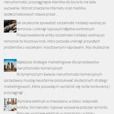
nieruchomości, przyciągnięcie klientów do biura to nie lada
wyzwanie. Wzrost znaczenia internetu oraz mediów
społecznościowych stawia przed …
Jak skutecznie sprawdzić szczelność instalacji wodnej po
remoncie i uniknąć typowych błędów kontrolnych
Przeprowadzenie próby szczelności instalacji wodnej po
remoncie to kluczowy krok, który pozwala uniknąć przyszłych
problemów z wyciekami i kosztownymi naprawami. Aby skutecznie
…
Najlepsze strategie marketingowe dla sprzedawców
nieruchomości komercyjnych
W dynamicznym świecie nieruchomości komercyjnych
sprzedawcy muszą nieustannie poszukiwać skutecznych strategii
marketingowych, które pozwolą im wyróżnić się na tle konkurencji i
przyciągnąć …
Wymiana elektryki w mieszkaniu w bloku: kolejność
kroków, formalności i typowe wyzwania podczas remontu
Planując wymianę elektryki w mieszkaniu w bloku,