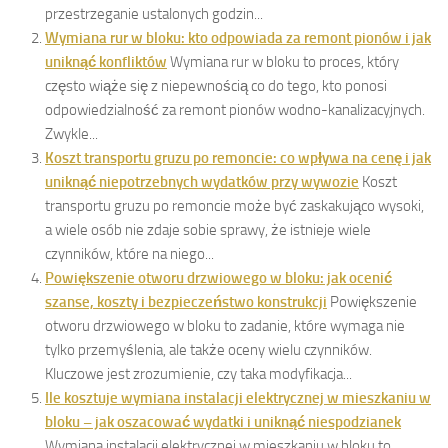
przestrzeganie ustalonych godzin...
Wymiana rur w bloku: kto odpowiada za remont pionów i jak
uniknąć konfliktów
Wymiana rur w bloku to proces, który
często wiąże się z niepewnością co do tego, kto ponosi
odpowiedzialność za remont pionów wodno-kanalizacyjnych.
Zwykle...
Koszt transportu gruzu po remoncie: co wpływa na cenę i jak
uniknąć niepotrzebnych wydatków przy wywozie
Koszt
transportu gruzu po remoncie może być zaskakująco wysoki,
a wiele osób nie zdaje sobie sprawy, że istnieje wiele
czynników, które na niego...
Powiększenie otworu drzwiowego w bloku: jak ocenić
szanse, koszty i bezpieczeństwo konstrukcji
Powiększenie
otworu drzwiowego w bloku to zadanie, które wymaga nie
tylko przemyślenia, ale także oceny wielu czynników.
Kluczowe jest zrozumienie, czy taka modyfikacja...
Ile kosztuje wymiana instalacji elektrycznej w mieszkaniu w
bloku – jak oszacować wydatki i uniknąć niespodzianek
Wymiana instalacji elektrycznej w mieszkaniu w bloku to