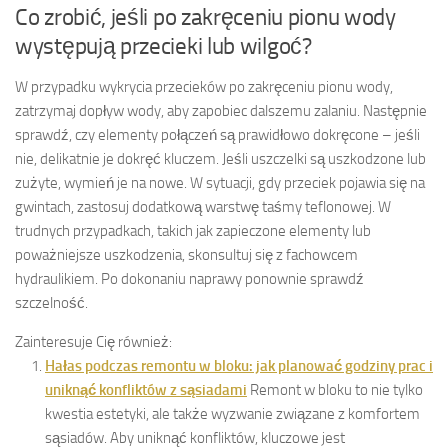
Co zrobić, jeśli po zakręceniu pionu wody
występują przecieki lub wilgoć?
W przypadku wykrycia przecieków po zakręceniu pionu wody,
zatrzymaj dopływ wody, aby zapobiec dalszemu zalaniu. Następnie
sprawdź, czy elementy połączeń są prawidłowo dokręcone – jeśli
nie, delikatnie je dokręć kluczem. Jeśli uszczelki są uszkodzone lub
zużyte, wymień je na nowe. W sytuacji, gdy przeciek pojawia się na
gwintach, zastosuj dodatkową warstwę taśmy teflonowej. W
trudnych przypadkach, takich jak zapieczone elementy lub
poważniejsze uszkodzenia, skonsultuj się z fachowcem
hydraulikiem. Po dokonaniu naprawy ponownie sprawdź
szczelność.
Zainteresuje Cię również:
Hałas podczas remontu w bloku: jak planować godziny prac i
uniknąć konfliktów z sąsiadami
Remont w bloku to nie tylko
kwestia estetyki, ale także wyzwanie związane z komfortem
sąsiadów. Aby uniknąć konfliktów, kluczowe jest