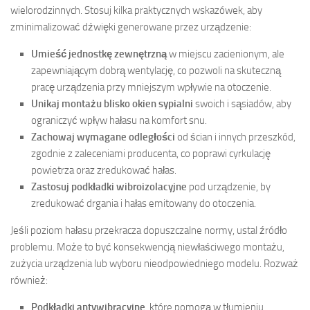
wielorodzinnych. Stosuj kilka praktycznych wskazówek, aby
zminimalizować dźwięki generowane przez urządzenie:
Umieść jednostkę zewnętrzną
w miejscu zacienionym, ale
zapewniającym dobrą wentylację, co pozwoli na skuteczną
pracę urządzenia przy mniejszym wpływie na otoczenie.
Unikaj montażu blisko okien sypialni
swoich i sąsiadów, aby
ograniczyć wpływ hałasu na komfort snu.
Zachowaj wymagane odległości
od ścian i innych przeszkód,
zgodnie z zaleceniami producenta, co poprawi cyrkulację
powietrza oraz zredukować hałas.
Zastosuj podkładki wibroizolacyjne
pod urządzenie, by
zredukować drgania i hałas emitowany do otoczenia.
Jeśli poziom hałasu przekracza dopuszczalne normy, ustal źródło
problemu. Może to być konsekwencją niewłaściwego montażu,
zużycia urządzenia lub wyboru nieodpowiedniego modelu. Rozważ
również:
Podkładki antywibracyjne
, które pomogą w tłumieniu