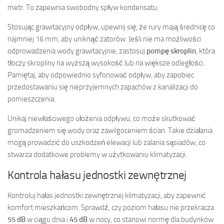
metr. To zapewnia swobodny spływ kondensatu.
Stosując grawitacyjny odpływ, upewnij się, że rury mają średnicę co
najmniej 16 mm, aby uniknąć zatorów. Jeśli nie ma możliwości
odprowadzenia wody grawitacyjnie, zastosuj
pompę skroplin
, która
tłoczy skropliny na wyższą wysokość lub na większe odległości.
Pamiętaj, aby odpowiednio syfonować odpływ, aby zapobiec
przedostawaniu się nieprzyjemnych zapachów z kanalizacji do
pomieszczenia.
Unikaj niewłaściwego ułożenia odpływu, co może skutkować
gromadzeniem się wody oraz zawilgoceniem ścian. Takie działania
mogą prowadzić do uszkodzeń elewacji lub zalania sąsiadów, co
stwarza dodatkowe problemy w użytkowaniu klimatyzacji.
Kontrola hałasu jednostki zewnętrznej
Kontroluj hałas jednostki zewnętrznej klimatyzacji, aby zapewnić
komfort mieszkańcom. Sprawdź, czy poziom hałasu nie przekracza
55 dB
w ciągu dnia i
45 dB
w nocy, co stanowi normę dla budynków