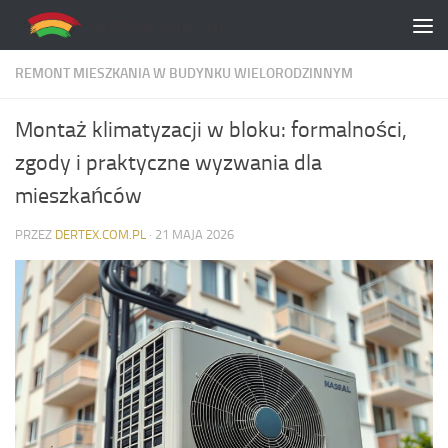
Skip to content
REMONT MIESZKANIA W BUDYNKU WIELORODZINNYM
Montaż klimatyzacji w bloku: formalności,
zgody i praktyczne wyzwania dla
mieszkańców
PRZEZ
DERTEX.COM.PL
·
21 MAJA 2026