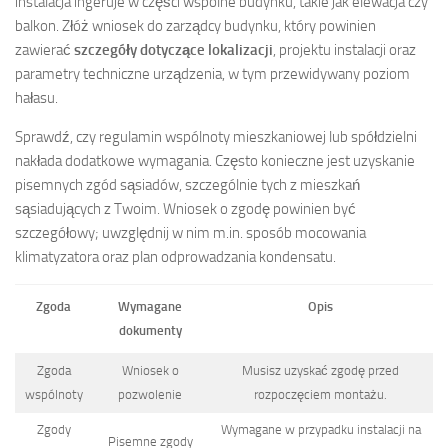
instalacja ingeruje w części wspólne budynku, takie jak elewacja czy
balkon. Złóż wniosek do zarządcy budynku, który powinien
zawierać
szczegóły dotyczące lokalizacji
, projektu instalacji oraz
parametry techniczne urządzenia, w tym przewidywany poziom
hałasu.
Sprawdź, czy regulamin wspólnoty mieszkaniowej lub spółdzielni
nakłada dodatkowe wymagania. Często konieczne jest uzyskanie
pisemnych zgód sąsiadów, szczególnie tych z mieszkań
sąsiadujących z Twoim. Wniosek o zgodę powinien być
szczegółowy; uwzględnij w nim m.in. sposób mocowania
klimatyzatora oraz plan odprowadzania kondensatu.
Zgoda
Wymagane
Opis
dokumenty
Zgoda
Wniosek o
Musisz uzyskać zgodę przed
wspólnoty
pozwolenie
rozpoczęciem montażu.
Zgody
Wymagane w przypadku instalacji na
Pisemne zgody