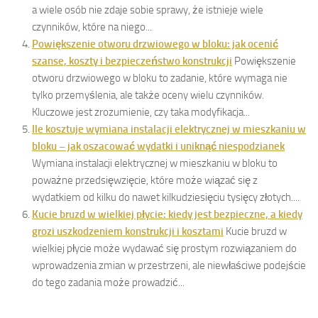
a wiele osób nie zdaje sobie sprawy, że istnieje wiele
czynników, które na niego...
Powiększenie otworu drzwiowego w bloku: jak ocenić
szanse, koszty i bezpieczeństwo konstrukcji
Powiększenie
otworu drzwiowego w bloku to zadanie, które wymaga nie
tylko przemyślenia, ale także oceny wielu czynników.
Kluczowe jest zrozumienie, czy taka modyfikacja...
Ile kosztuje wymiana instalacji elektrycznej w mieszkaniu w
bloku – jak oszacować wydatki i uniknąć niespodzianek
Wymiana instalacji elektrycznej w mieszkaniu w bloku to
poważne przedsięwzięcie, które może wiązać się z
wydatkiem od kilku do nawet kilkudziesięciu tysięcy złotych....
Kucie bruzd w wielkiej płycie: kiedy jest bezpieczne, a kiedy
grozi uszkodzeniem konstrukcji i kosztami
Kucie bruzd w
wielkiej płycie może wydawać się prostym rozwiązaniem do
wprowadzenia zmian w przestrzeni, ale niewłaściwe podejście
do tego zadania może prowadzić...