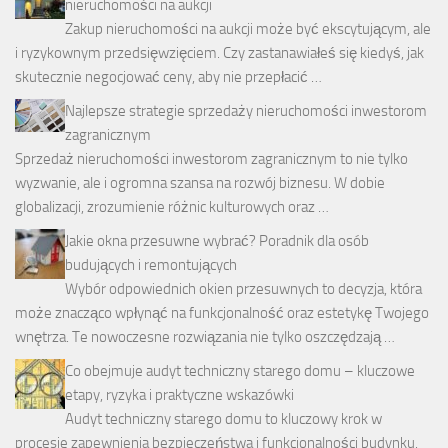
nieruchomości na aukcji
Zakup nieruchomości na aukcji może być ekscytującym, ale
i ryzykownym przedsięwzięciem. Czy zastanawiałeś się kiedyś, jak
skutecznie negocjować ceny, aby nie przepłacić …
Najlepsze strategie sprzedaży nieruchomości inwestorom
zagranicznym
Sprzedaż nieruchomości inwestorom zagranicznym to nie tylko
wyzwanie, ale i ogromna szansa na rozwój biznesu. W dobie
globalizacji, zrozumienie różnic kulturowych oraz …
Jakie okna przesuwne wybrać? Poradnik dla osób
budujących i remontujących
Wybór odpowiednich okien przesuwnych to decyzja, która
może znacząco wpłynąć na funkcjonalność oraz estetykę Twojego
wnętrza. Te nowoczesne rozwiązania nie tylko oszczędzają …
Co obejmuje audyt techniczny starego domu – kluczowe
etapy, ryzyka i praktyczne wskazówki
Audyt techniczny starego domu to kluczowy krok w
procesie zapewnienia bezpieczeństwa i funkcjonalności budynku.