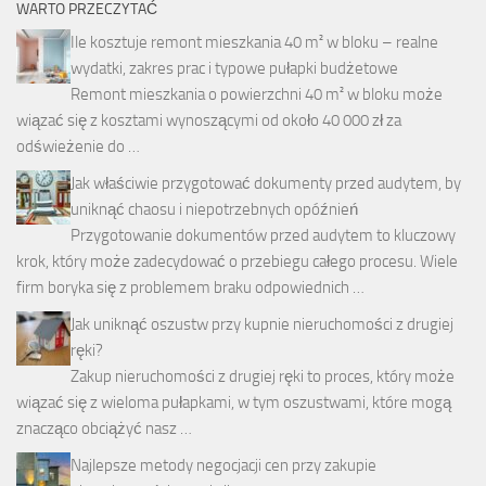
WARTO PRZECZYTAĆ
Ile kosztuje remont mieszkania 40 m² w bloku – realne
wydatki, zakres prac i typowe pułapki budżetowe
Remont mieszkania o powierzchni 40 m² w bloku może
wiązać się z kosztami wynoszącymi od około 40 000 zł za
odświeżenie do …
Jak właściwie przygotować dokumenty przed audytem, by
uniknąć chaosu i niepotrzebnych opóźnień
Przygotowanie dokumentów przed audytem to kluczowy
krok, który może zadecydować o przebiegu całego procesu. Wiele
firm boryka się z problemem braku odpowiednich …
Jak uniknąć oszustw przy kupnie nieruchomości z drugiej
ręki?
Zakup nieruchomości z drugiej ręki to proces, który może
wiązać się z wieloma pułapkami, w tym oszustwami, które mogą
znacząco obciążyć nasz …
Najlepsze metody negocjacji cen przy zakupie