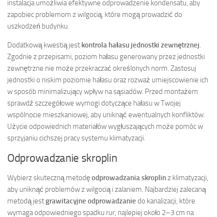
instalacja umożliwia efektywne odprowadzenie kondensatu, aby
zapobiec problemom z wilgocią, które mogą prowadzić do
uszkodzeń budynku.
Dodatkową kwestią jest
kontrola hałasu jednostki zewnętrznej
.
Zgodnie z przepisami, poziom hałasu generowany przez jednostki
zewnętrzne nie może przekraczać określonych norm. Zastosuj
jednostki o niskim poziomie hałasu oraz rozważ umiejscowienie ich
w sposób minimalizujący wpływ na sąsiadów. Przed montażem
sprawdź szczegółowe wymogi dotyczące hałasu w Twojej
wspólnocie mieszkaniowej, aby uniknąć ewentualnych konfliktów.
Użycie odpowiednich materiałów wygłuszających może pomóc w
sprzyjaniu cichszej pracy systemu klimatyzacji.
Odprowadzanie skroplin
Wybierz skuteczną metodę
odprowadzania skroplin
z klimatyzacji,
aby uniknąć problemów z wilgocią i zalaniem. Najbardziej zalecaną
metodą jest
grawitacyjne odprowadzanie
do kanalizacji, które
wymaga odpowiedniego spadku rur, najlepiej około 2–3 cm na