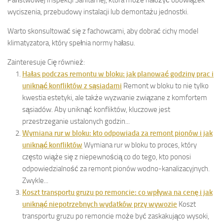
Państwowej Inspekcji Sanitarnej, która może nałożyć obowiązek
wyciszenia, przebudowy instalacji lub demontażu jednostki.
Warto skonsultować się z fachowcami, aby dobrać cichy model
klimatyzatora, który spełnia normy hałasu.
Zainteresuje Cię również:
Hałas podczas remontu w bloku: jak planować godziny prac i
uniknąć konfliktów z sąsiadami
Remont w bloku to nie tylko
kwestia estetyki, ale także wyzwanie związane z komfortem
sąsiadów. Aby uniknąć konfliktów, kluczowe jest
przestrzeganie ustalonych godzin...
Wymiana rur w bloku: kto odpowiada za remont pionów i jak
uniknąć konfliktów
Wymiana rur w bloku to proces, który
często wiąże się z niepewnością co do tego, kto ponosi
odpowiedzialność za remont pionów wodno-kanalizacyjnych.
Zwykle...
Koszt transportu gruzu po remoncie: co wpływa na cenę i jak
uniknąć niepotrzebnych wydatków przy wywozie
Koszt
transportu gruzu po remoncie może być zaskakująco wysoki,