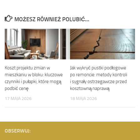
MOŻESZ RÓWNIEŻ POLUBIĆ…
Koszt projektu zmian w
Jak wykryć pustki podłogowe
mieszkaniu w bloku: kluczowe
po remoncie: metody kontroli
czynniki i pułapki, które mogą
i sygnały ostrzegawcze przed
podbić cenę
kosztowną naprawą
17 MAJA 2026
18 MAJA 2026
OBSERWUJ: