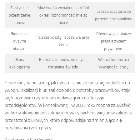
Elastyczne
Możliwość wynajmu na krótki
Lepsza adaptacja do
przestrzenie
okres, różnorodność miejsc
potrzeb pracowników
biurowe
pracy
Biura poza
Równowaga między
Niższe koszty, lepsze warunki
dużymi
pracą a życiem
życia
miastami
prywatnym
Biura
Bliskość terenów zielonych,
Wzrost komfortu i
ekologiczne
naturalne światło
wydajności pracy
Przemiany te pokazują, jak dynamicznie zmienia się podejście do
wyboru lokalizacji biur, zaś dbałość o potrzeby pracowników staje
się kluczowym czynnikiem wpływającym na decyzje
przedsiębiorstw. W konsekwencji, w 2023 roku można zauważyć,
że firmy aktywnie poszukują innowacyjnych rozwiązań w zakresie
przestrzeni biurowych, które odpowiadają na zmieniające się
oczekiwania rynku pracy.
Zainteresuje Cię również: