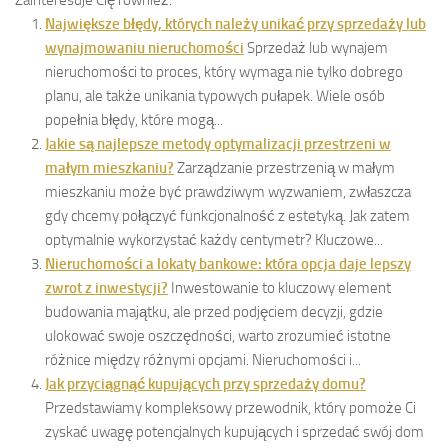
Największe błędy, których należy unikać przy sprzedaży lub
wynajmowaniu nieruchomości
Sprzedaż lub wynajem
nieruchomości to proces, który wymaga nie tylko dobrego
planu, ale także unikania typowych pułapek. Wiele osób
popełnia błędy, które mogą...
Jakie są najlepsze metody optymalizacji przestrzeni w
małym mieszkaniu?
Zarządzanie przestrzenią w małym
mieszkaniu może być prawdziwym wyzwaniem, zwłaszcza
gdy chcemy połączyć funkcjonalność z estetyką. Jak zatem
optymalnie wykorzystać każdy centymetr? Kluczowe...
Nieruchomości a lokaty bankowe: która opcja daje lepszy
zwrot z inwestycji?
Inwestowanie to kluczowy element
budowania majątku, ale przed podjęciem decyzji, gdzie
ulokować swoje oszczędności, warto zrozumieć istotne
różnice między różnymi opcjami. Nieruchomości i...
Jak przyciągnąć kupujących przy sprzedaży domu?
Przedstawiamy kompleksowy przewodnik, który pomoże Ci
zyskać uwagę potencjalnych kupujących i sprzedać swój dom