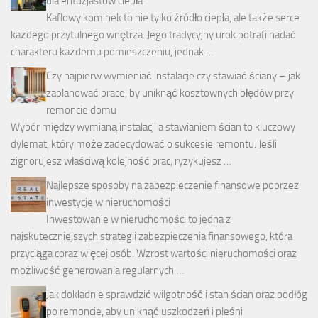
dla entuzjastów ciepła
Kaflowy kominek to nie tylko źródło ciepła, ale także serce
każdego przytulnego wnętrza. Jego tradycyjny urok potrafi nadać
charakteru każdemu pomieszczeniu, jednak …
Czy najpierw wymieniać instalacje czy stawiać ściany – jak
zaplanować prace, by uniknąć kosztownych błędów przy
remoncie domu
Wybór między wymianą instalacji a stawianiem ścian to kluczowy
dylemat, który może zadecydować o sukcesie remontu. Jeśli
zignorujesz właściwą kolejność prac, ryzykujesz …
Najlepsze sposoby na zabezpieczenie finansowe poprzez
inwestycje w nieruchomości
Inwestowanie w nieruchomości to jedna z
najskuteczniejszych strategii zabezpieczenia finansowego, która
przyciąga coraz więcej osób. Wzrost wartości nieruchomości oraz
możliwość generowania regularnych …
Jak dokładnie sprawdzić wilgotność i stan ścian oraz podłóg
po remoncie, aby uniknąć uszkodzeń i pleśni