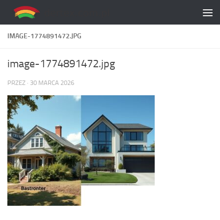
Skip to content
IMAGE-1774891472.JPG
image-1774891472.jpg
PRZEZ
·
30 MARCA 2026