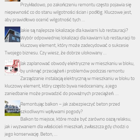
Przykładowo, po zakończeniu remontu często pojawia się
niepewność co do stanu wilgotności ścian i podłóg. Kluczowe jest,
aby prawidłowo ocenić wilgotność tych …
Jakie są najlepsze lokalizacje dla kawiarni lub restauracji?
Wybór odpowiedniej lokalizacji dla kawiarni lub restauracji to
kluczowy element, który może zadecydować o sukcesie
Twojego biznesu. Czy wiesz, że dobrze ulokowany …
Jak zaplanować obwody elektryczne w mieszkaniu w bloku,
by uniknąć przeciążeń i problemów podczas remontu
Zarządzanie instalacją elektryczną w mieszkaniu w bloku to
kluczowy element, który często bywa niedoceniany, a jego
zaniedbanie może prowadzić do poważnych przeciążeń. …
Remontując balkon – jak zabezpieczyć beton przed
szkodliwymi wpływami pogody?
Balkon to miejsce, które może być zarówno oazą relaksu,
jak i wyzwaniem dla właścicieli mieszkań, zwłaszcza gdy chodzi o
jego konserwację. Beton, …