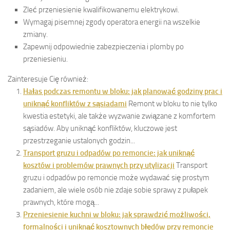
Zleć przeniesienie kwalifikowanemu elektrykowi.
Wymagaj pisemnej zgody operatora energii na wszelkie
zmiany.
Zapewnij odpowiednie zabezpieczenia i plomby po
przeniesieniu.
Zainteresuje Cię również:
Hałas podczas remontu w bloku: jak planować godziny prac i
uniknąć konfliktów z sąsiadami
Remont w bloku to nie tylko
kwestia estetyki, ale także wyzwanie związane z komfortem
sąsiadów. Aby uniknąć konfliktów, kluczowe jest
przestrzeganie ustalonych godzin...
Transport gruzu i odpadów po remoncie: jak uniknąć
kosztów i problemów prawnych przy utylizacji
Transport
gruzu i odpadów po remoncie może wydawać się prostym
zadaniem, ale wiele osób nie zdaje sobie sprawy z pułapek
prawnych, które mogą...
Przeniesienie kuchni w bloku: jak sprawdzić możliwości,
formalności i uniknąć kosztownych błędów przy remoncie