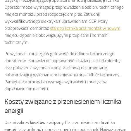
Uzyskaj niezbędną zgodę operatora na nową lokalizację licznika.
Operator może wymagać przeprowadzenia odbioru technicznego
miejsca montażu przed rozpoczęciem prac. Zatrudnij
wykwalifikowanego elektryka z uprawnieniami SEP, który
przeprowadzi demontaż
starego licznika oraz montaż w nowym
miejscu, zgodnie z obowiązującymi przepisami i normami
technicznymi.
Po wykonaniu prac zgłoś gotowość do odbioru technicznego
operatorowi. Sprawdzi on poprawność instalacji, zakłada plomby
oraz potwierdzi wykonanie prac. Zachowaj dokumentację
potwierdzającą wykonanie przeniesienia oraz odbiór techniczny.
Pamiętaj, że proces ten wymaga wytrwałości i precyzji w
dopełnianiu formalności.
Koszty związane z przeniesieniem licznika
energii
Oszuń zakres
kosztów
związanych z przeniesieniem
licznika
energii
, aby uniknąć nieprzyjemnych niespodzianek. Najważniejsze