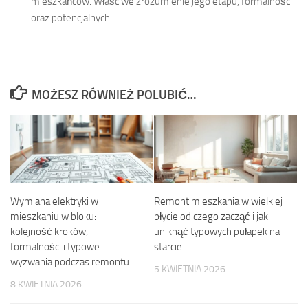
mieszkańców. Właściwe zrozumienie jego etapu, formalności
oraz potencjalnych...
MOŻESZ RÓWNIEŻ POLUBIĆ…
Wymiana elektryki w
Remont mieszkania w wielkiej
mieszkaniu w bloku:
płycie od czego zacząć i jak
kolejność kroków,
uniknąć typowych pułapek na
formalności i typowe
starcie
wyzwania podczas remontu
5 KWIETNIA 2026
8 KWIETNIA 2026