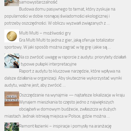
samowystarczalność
Budowa domu pasywnego to temat, który zyskuje na
popularności w dobie rosnącej świadomości ekologicznej i
potrzeby oszczędności. W obliczu wyzwań związanych z …
Multi Multi – możliwości gry
Gra Multi Multi to jedna z gier, jaką oferuje totalizator
sportowy. W jaki sposób można zagrać w tę grę i jakie są …
Na co zwrócić uwagę w raporcie z audytu: priorytety działań
i typowe pułapki interpretacyjne
Raport z audytu to kluczowe narzędzie, które wpływa na
dalsze działania w organizacji. Aby skutecznie wykorzystać wyniki
audytu, ważne jest, aby zwrócić …
Oszczędzanie na wynajmie — najtańsze lokalizacje w kraju
Wynajem mieszkania to często jedno z największych
obciążeń w domowym budżecie, zwłaszcza w dużych
miastach. Jednak istnieją miejsca w Polsce, gdzie można …
Remont łazienki – inspiracje i pomysły na aranżację