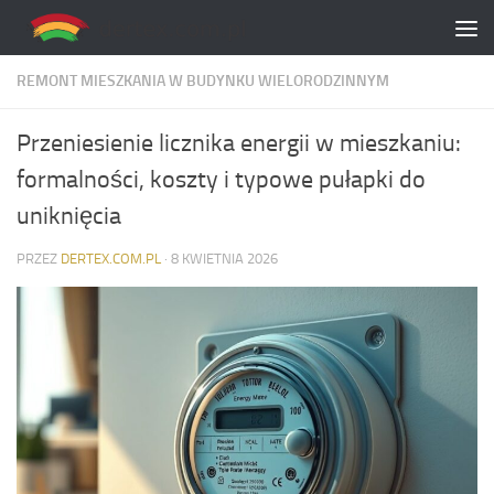
Skip to content
REMONT MIESZKANIA W BUDYNKU WIELORODZINNYM
Przeniesienie licznika energii w mieszkaniu:
formalności, koszty i typowe pułapki do
uniknięcia
PRZEZ
DERTEX.COM.PL
·
8 KWIETNIA 2026