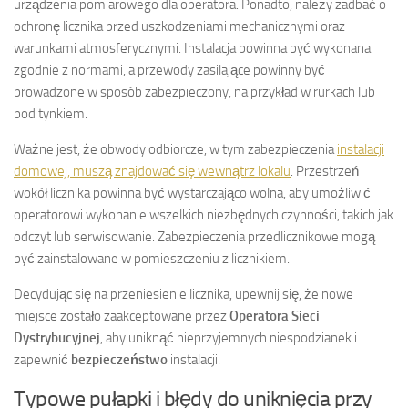
urządzenia pomiarowego dla operatora. Ponadto, należy zadbać o
ochronę licznika przed uszkodzeniami mechanicznymi oraz
warunkami atmosferycznymi. Instalacja powinna być wykonana
zgodnie z normami, a przewody zasilające powinny być
prowadzone w sposób zabezpieczony, na przykład w rurkach lub
pod tynkiem.
Ważne jest, że obwody odbiorcze, w tym zabezpieczenia
instalacji
domowej, muszą znajdować się wewnątrz lokalu
. Przestrzeń
wokół licznika powinna być wystarczająco wolna, aby umożliwić
operatorowi wykonanie wszelkich niezbędnych czynności, takich jak
odczyt lub serwisowanie. Zabezpieczenia przedlicznikowe mogą
być zainstalowane w pomieszczeniu z licznikiem.
Decydując się na przeniesienie licznika, upewnij się, że nowe
miejsce zostało zaakceptowane przez
Operatora Sieci
Dystrybucyjnej
, aby uniknąć nieprzyjemnych niespodzianek i
zapewnić
bezpieczeństwo
instalacji.
Typowe pułapki i błędy do uniknięcia przy