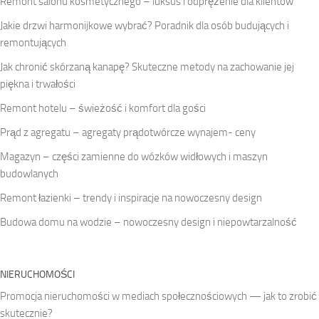
Remont salonu kosmetycznego – luksus i odprężenie dla klientów
Jakie drzwi harmonijkowe wybrać? Poradnik dla osób budujących i
remontujących
Jak chronić skórzaną kanapę? Skuteczne metody na zachowanie jej
piękna i trwałości
Remont hotelu – świeżość i komfort dla gości
Prąd z agregatu – agregaty prądotwórcze wynajem- ceny
Magazyn – części zamienne do wózków widłowych i maszyn
budowlanych
Remont łazienki – trendy i inspiracje na nowoczesny design
Budowa domu na wodzie – nowoczesny design i niepowtarzalność
NIERUCHOMOŚCI
Promocja nieruchomości w mediach społecznościowych — jak to zrobić
skutecznie?