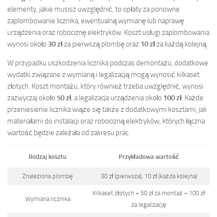
elementy, jakie musisz uwzględnić, to opłaty za ponowne
zaplombowanie licznika, ewentualną wymianę lub naprawę
urządzenia oraz robociznę elektryków. Koszt usługi zaplombowania
wynosi około
30 zł
za pierwszą plombę oraz
10 zł
za każdą kolejną.
W przypadku uszkodzenia licznika podczas demontażu, dodatkowe
wydatki związane z wymianą i legalizacją mogą wynosić kilkaset
złotych. Koszt montażu, który również trzeba uwzględnić, wynosi
zazwyczaj około
50 zł
, a legalizacja urządzenia około
100 zł
. Każde
przeniesienie licznika wiąże się także z dodatkowymi kosztami, jak
materiałami do instalacji oraz robocizną elektryków, których łączna
wartość będzie zależała od zakresu prac.
Rodzaj kosztu
Przykładowa wartość
Znaleziona plombę
30 zł (pierwsza), 10 zł (każda kolejna)
Kilkaset złotych + 50 zł za montaż + 100 zł
Wymiana licznika
za legalizację