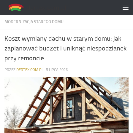
Skip to content
MODERNIZACJA STAREGO DOMU
Koszt wymiany dachu w starym domu: jak
zaplanować budżet i uniknąć niespodzianek
przy remoncie
PRZEZ
DERTEX.COM.PL
·
5 LIPCA 2026