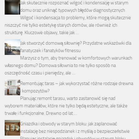
Jak skutecznie rozpoznać wilgoć i kondensację w starym
domu oraz uniknąć typowych błędów diagnostycznych
Wilgoć i kondensacja to problemy, które mogą skutecznie
niszczyć nie tylko estetykę starych domów, ale również ich
strukturę. Kluczowe objawy, takie jak …
Jak stworzyć domową siłownię? Przydatne wskazówki dla
fanatyczek i fanatyków fitnessu
Marzysz o tym, aby trenować w komfortowych warunkach
własnego domu? Domowa siłownia to nie tylko sposób na
oszczędność czasu i pieniędzy, ale …
Remontując taras – jak wykorzystać różne rodzaje drewna
i kompozytów?
Planując remont tarasu, warto zastanowić się nad
wyborem materiałów, które nie tylko będą estetyczne, ale także
trwałe i funkcjonalne. Drewno od lat …
Gniazdka i obwody w starym bloku: jak zaplanować
instalację bez niespodzianek i z myślą o bezpieczeństwie
Planując instalację gniazdek i obwodów w starym bloku,