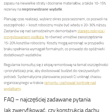
zapasu na niewielkie straty i docinanie materiałów, a także 10-15%
rezerwy na
nieprzewidziane wydatki
.
Planując czas realizacji, wybierz okres poza sezonem, co pozwoli na
oszczędności – koszt robocizny może być wtedy o 20-30% niższy.
Zastanów się nad samodzielnym demontażem
starego pokrycia i
przygotowaniem podłoża
; to również umożliwi zaoszczędzenie
15-20% kosztów robocizny. Koszty mogą wzrosnąć w przypadku
braku spełnienia wymagań formalnych, co prowadzi do opóźnień i
dodatkowych wydatków.
Regularnie konsultuj się z ekipą remontową na temat oszczędności
i priorytetizacji prac, aby dostosować budżet do rzeczywistych
potrzeb. Systematyczne planowanie pozwoli Ci uniknąć chaosu
organizacyjnego w trakcie
remontu i zachować kontrolę nad
wydatkami
.
FAQ – najczęściej zadawane pytania
Jak zweryfikować, czy konstrukcja dachu