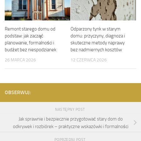
Remont starego domu od
Odparzony tynk w starym
podstaw: jak zacząć
domu: przyczyny, diagnoza i
planowanie, formalności i
skuteczne metody naprawy
budżet bez niespodzianek
bez nadmiernych kosztów
26 MARCA 2026
12 CZERWCA 2026
OBSERWUJ:
NASTĘPNY POST
Jak sprawnie i bezpiecznie przygotować stary dom do
odkrywek i rozbiórek – praktyczne wskazówki i formalności
POPRZEDNI POST