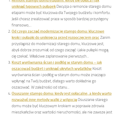
Remont starego domu etapami: kiedy się opłaca i jak
uniknąć typowych pułapek
Decyzja o remoncie starego domu
etapami może być kluczowa dla Twojego budżetu i komfortu.
Jeśli chcesz zrealizować prace w sposób bardziej przystępny
finansowo,...
Od czego zacząć modernizację starego domu: kluczowe
kroki i pułapki do uniknięcia przed rozpoczęciem prac
Zanim
przystąpisz do modernizacji starego domu, kluczowe jest,
abyś dobrze zrozumiał, od czego zacząć i jakie pułapki mogą
cię czekać. Właściwe zaplanowanie pierwszych...
Koszt wyrównania ścian i podłóg w starym domu – jak
oszacować budżet i uniknąć ukrytych wydatków
Koszt
wyrównania ścian i podłóg w starym domu może znacząco
wpłynąć na Twój budżet, dlatego warto dokładnie go
oszacować. W zależności od stanu...
Osuszanie starego domu: kiedy jest opłacalne, a kiedy warto
rozważyć inne metody walki z wilgocią
Osuszanie starego
domu może być kluczowym krokiem w poprawie zdrowia
mieszkańców oraz wartości nieruchomości, ale nie zawsze jest