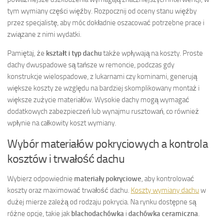
tym wymiany części więźby. Rozpocznij od oceny stanu więźby
przez specjalistę, aby móc dokładnie oszacować potrzebne prace i
związane z nimi wydatki.
Pamiętaj, że
kształt i typ dachu
także wpływają na koszty. Proste
dachy dwuspadowe są tańsze w remoncie, podczas gdy
konstrukcje wielospadowe, z lukarnami czy kominami, generują
większe koszty ze względu na bardziej skomplikowany montaż i
większe zużycie materiałów. Wysokie dachy mogą wymagać
dodatkowych zabezpieczeń lub wynajmu rusztowań, co również
wpłynie na całkowity koszt wymiany.
Wybór materiałów pokryciowych a kontrola
kosztów i trwałość dachu
Wybierz odpowiednie
materiały pokryciowe
, aby kontrolować
koszty oraz maximować trwałość dachu.
Koszty wymiany dachu
w
dużej mierze zależą od rodzaju pokrycia. Na rynku dostępne są
różne opcje, takie jak
blachodachówka
i
dachówka ceramiczna
.