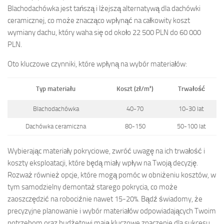
Blachodachówka jest tańszą i lżejszą alternatywą dla dachówki
ceramicznej, co może znacząco wpłynąć na całkowity koszt
wymiany dachu, który waha się od około 22 500 PLN do 60 000
PLN.
Oto kluczowe czynniki, które wpłyną na wybór materiałów:
Typ materiału
Koszt (zł/m²)
Trwałość
Blachodachówka
40-70
10-30 lat
Dachówka ceramiczna
80-150
50-100 lat
Wybierając materiały pokryciowe, zwróć uwagę na ich trwałość i
koszty eksploatacji, które będą miały wpływ na Twoją decyzję.
Rozważ również opcje, które mogą pomóc w obniżeniu kosztów, w
tym samodzielny demontaż starego pokrycia, co może
zaoszczędzić na robociźnie nawet 15-20%. Bądź świadomy, że
precyzyjne planowanie i wybór materiałów odpowiadających Twoim
potrzebom oraz budżetowi mają kluczowe znaczenie dla sukcesu