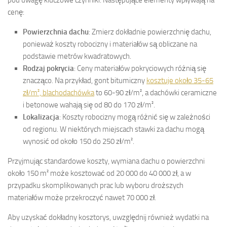
cenę:
Powierzchnia dachu
: Zmierz dokładnie powierzchnię dachu,
ponieważ koszty robocizny i materiałów są obliczane na
podstawie metrów kwadratowych.
Rodzaj pokrycia
: Ceny materiałów pokryciowych różnią się
znacząco. Na przykład, gont bitumiczny
kosztuje około 35-65
zł/m², blachodachówka
to 60-90 zł/m², a dachówki ceramiczne
i betonowe wahają się od 80 do 170 zł/m².
Lokalizacja
: Koszty robocizny mogą różnić się w zależności
od regionu. W niektórych miejscach stawki za dachu mogą
wynosić od około 150 do 250 zł/m².
Przyjmując standardowe koszty, wymiana dachu o powierzchni
około 150 m² może kosztować od 20 000 do 40 000 zł, a w
przypadku skomplikowanych prac lub wyboru droższych
materiałów może przekroczyć nawet 70 000 zł.
Aby uzyskać dokładny kosztorys, uwzględnij również wydatki na