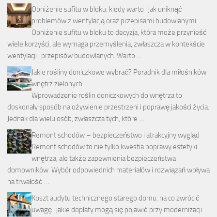
Obniżenie sufitu w bloku: kiedy warto i jak uniknąć
problemów z wentylacją oraz przepisami budowlanymi
Obniżenie sufitu w bloku to decyzja, która może przynieść
wiele korzyści, ale wymaga przemyślenia, zwłaszcza w kontekście
wentylacji i przepisów budowlanych. Warto …
Jakie rośliny doniczkowe wybrać? Poradnik dla miłośników
wnętrz zielonych
Wprowadzenie roślin doniczkowych do wnętrza to
doskonały sposób na ożywienie przestrzeni i poprawę jakości życia.
Jednak dla wielu osób, zwłaszcza tych, które …
Remont schodów – bezpieczeństwo i atrakcyjny wygląd
Remont schodów to nie tylko kwestia poprawy estetyki
wnętrza, ale także zapewnienia bezpieczeństwa
domowników. Wybór odpowiednich materiałów i rozwiązań wpływa
na trwałość …
Koszt audytu technicznego starego domu: na co zwrócić
uwagę i jakie dopłaty mogą się pojawić przy modernizacji