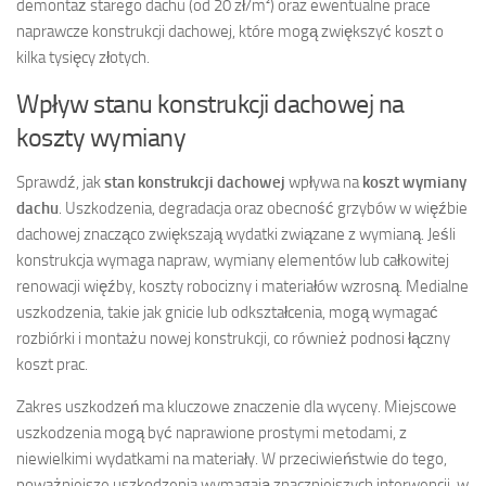
demontaż starego dachu (od 20 zł/m²) oraz ewentualne prace
naprawcze konstrukcji dachowej, które mogą zwiększyć koszt o
kilka tysięcy złotych.
Wpływ stanu konstrukcji dachowej na
koszty wymiany
Sprawdź, jak
stan konstrukcji dachowej
wpływa na
koszt wymiany
dachu
. Uszkodzenia, degradacja oraz obecność grzybów w więźbie
dachowej znacząco zwiększają wydatki związane z wymianą. Jeśli
konstrukcja wymaga napraw, wymiany elementów lub całkowitej
renowacji więźby, koszty robocizny i materiałów wzrosną. Medialne
uszkodzenia, takie jak gnicie lub odkształcenia, mogą wymagać
rozbiórki i montażu nowej konstrukcji, co również podnosi łączny
koszt prac.
Zakres uszkodzeń ma kluczowe znaczenie dla wyceny. Miejscowe
uszkodzenia mogą być naprawione prostymi metodami, z
niewielkimi wydatkami na materiały. W przeciwieństwie do tego,
poważniejsze uszkodzenia wymagają znaczniejszych interwencji, w