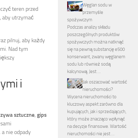
Węglan sodu w
czyć teren przed
przemyśle
, aby utrzymać
spożywczym
Podczas analizy składu
poszczególnych produktów
z pilnuj, aby każdy
spożywczych można natknąć
ami. Nad tym
się na pewną substancję e500
konserwant, zwany węglanem
iększy
sodu lub również sodą
kalcynową. Jest …
ymi i
Jak oszacować wartość
nieruchomości?
Wycena nieruchomości to
kluczowy aspekt zarówno dla
kupujących, jak i sprzedających,
zywa sztuczne
,
gips
który może znacząco wpłynąć
pisami
na decyzje finansowe. Wartość
 a nie odpady
nieruchomości nie jest …