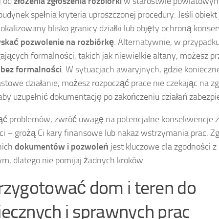
j od
złożenia zgłoszenia rozbiórki
w starostwie powiatowym 
 budynek spełnia kryteria uproszczonej procedury. Jeśli obiekt
okalizowany blisko granicy działki lub objęty ochroną konse
skać pozwolenie na rozbiórkę
. Alternatywnie, w przypadk
jących formalności, takich jak niewielkie altany, możesz p
 bez formalności
. W sytuacjach awaryjnych, gdzie konieczne
towe działanie, możesz rozpocząć prace nie czekając na zgł
aby uzupełnić dokumentację po zakończeniu działań zabezpi
ąć problemów, zwróć uwagę na potencjalne konsekwencje z
ci – grożą Ci kary finansowe lub nakaz wstrzymania prac. 
nich
dokumentów i pozwoleń
jest kluczowe dla zgodności 
m, dlatego nie pomijaj żadnych kroków.
przygotować dom i teren do
iecznych i sprawnych prac