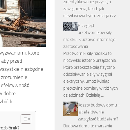
zidentyfikowanie przyczyn
zawilgocenia, takich jak
niewłaściwa hydroizolacja czy …
Przegląd
przetworników siły
nacisku: Kluczowe informacje i
zastosowania
 wyzwaniami, które
Przetworniki siły nacisku to
 aby przed
niezwykle istotne urządzenia,
które przekształcają fizyczne
wszystkie niezbędne
oddziaływanie siły w sygnał
 zrozumienie
elektryczny, umożliwiając
i efektywność
precyzyjne pomiary w różnych
w dobre
dziedzinach. Działają …
biórki.
Koszty budowy domu –
jak efektywnie
zarządzać budżetem?
Budowa domu to marzenie
rozbiórek?