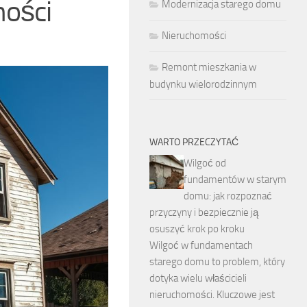
ności
Modernizacja starego domu
Nieruchomości
Remont mieszkania w
budynku wielorodzinnym
WARTO PRZECZYTAĆ
Wilgoć od
fundamentów w starym
domu: jak rozpoznać
przyczyny i bezpiecznie ją
osuszyć krok po kroku
Wilgoć w fundamentach
starego domu to problem, który
dotyka wielu właścicieli
nieruchomości. Kluczowe jest