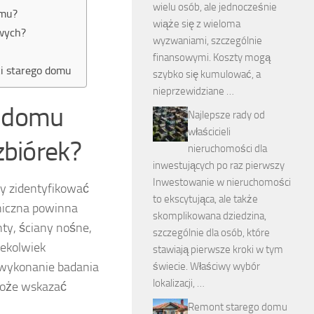
wielu osób, ale jednocześnie
omu?
wiąże się z wieloma
owych?
wyzwaniami, szczególnie
finansowymi. Koszty mogą
ki starego domu
szybko się kumulować, a
nieprzewidziane …
o domu
Najlepsze rady od
właścicieli
zbiórek?
nieruchomości dla
inwestujących po raz pierwszy
Inwestowanie w nieruchomości
by zidentyfikować
to ekscytująca, ale także
hniczna powinna
skomplikowana dziedzina,
ty, ściany nośne,
szczególnie dla osób, które
iekolwiek
stawiają pierwsze kroki w tym
ć wykonanie badania
świecie. Właściwy wybór
lokalizacji, …
może wskazać
Remont starego domu