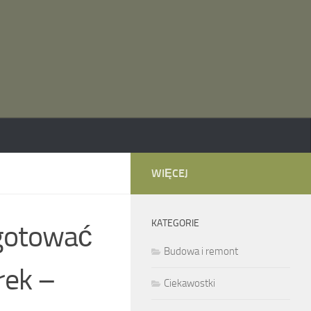
WIĘCEJ
KATEGORIE
ygotować
Budowa i remont
rek –
Ciekawostki