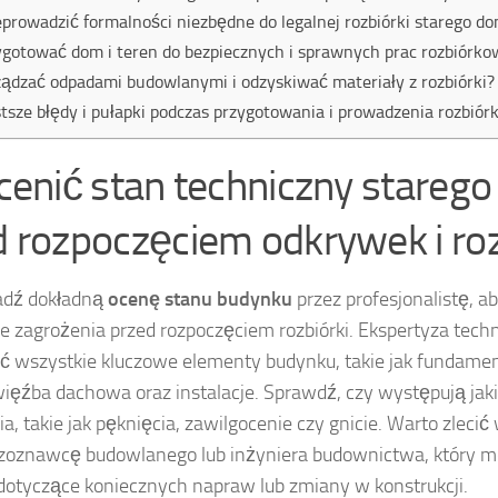
eprowadzić formalności niezbędne do legalnej rozbiórki starego d
ygotować dom i teren do bezpiecznych i sprawnych prac rozbiórk
ządzać odpadami budowlanymi i odzyskiwać materiały z rozbiórki?
tsze błędy i pułapki podczas przygotowania i prowadzenia rozbiór
ocenić stan techniczny stareg
d rozpoczęciem odkrywek i ro
adź dokładną
ocenę stanu budynku
przez profesjonalistę, a
e zagrożenia przed rozpoczęciem rozbiórki. Ekspertyza tec
 wszystkie kluczowe elementy budynku, takie jak fundamen
ięźba dachowa oraz instalacje. Sprawdź, czy występują jak
a, takie jak pęknięcia, zawilgocenie czy gnicie. Warto zleci
czoznawcę budowlanego lub inżyniera budownictwa, który 
dotyczące koniecznych napraw lub zmiany w konstrukcji.