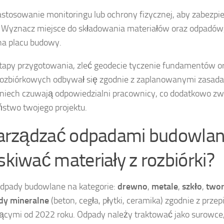
stosowanie monitoringu lub ochrony fizycznej, aby zabezpie
. Wyznacz miejsce do składowania materiałów oraz odpadów
na placu budowy.
tapy przygotowania, zleć geodecie tyczenie fundamentów ora
 rozbiórkowych odbywał się zgodnie z zaplanowanymi zasad
niech czuwają odpowiedzialni pracownicy, co dodatkowo zw
ństwo twojego projektu.
zarządzać odpadami budowlan
kiwać materiały z rozbiórki?
odpady budowlane na kategorie:
drewno
,
metale
,
szkło
,
twor
dy mineralne
(beton, cegła, płytki, ceramika) zgodnie z prze
ącymi od 2022 roku. Odpady należy traktować jako surowce,