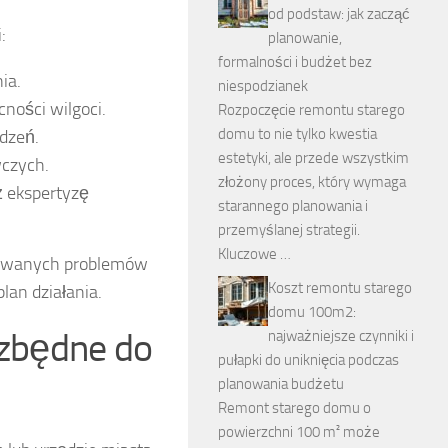
od podstaw: jak zacząć
:
planowanie,
formalności i budżet bez
ia.
niespodzianek
ności wilgoci.
Rozpoczęcie remontu starego
domu to nie tylko kwestia
dzeń.
estetyki, ale przede wszystkim
wczych.
złożony proces, który wymaga
 ekspertyzę
starannego planowania i
przemyślanej strategii.
Kluczowe …
iewanych problemów
Koszt remontu starego
lan działania.
domu 100m2:
ezbędne do
najważniejsze czynniki i
pułapki do uniknięcia podczas
planowania budżetu
Remont starego domu o
powierzchni 100 m² może