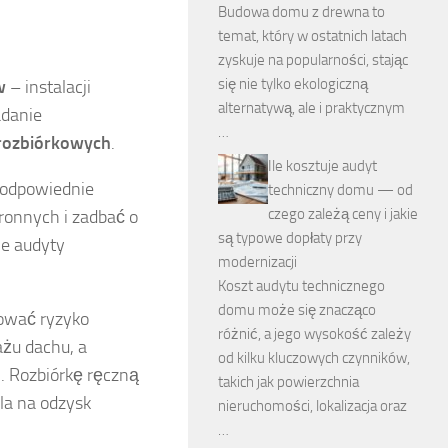
Budowa domu z drewna to
temat, który w ostatnich latach
zyskuje na popularności, stając
się nie tylko ekologiczną
w
– instalacji
alternatywą, ale i praktycznym
adanie
…
rozbiórkowych
.
Ile kosztuje audyt
c odpowiednie
techniczny domu — od
czego zależą ceny i jakie
ronnych i zadbać o
są typowe dopłaty przy
ne audyty
modernizacji
Koszt audytu technicznego
domu może się znacząco
zować ryzyko
różnić, a jego wysokość zależy
ażu dachu, a
od kilku kluczowych czynników,
i. Rozbiórkę ręczną
takich jak powierzchnia
la na odzysk
nieruchomości, lokalizacja oraz
…