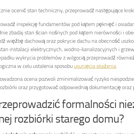
znie ocenić stan techniczny, przeprowadź następujące kroki
rowadź inspekcję fundamentów pod kątem pęknięć i osiadan
nie zbadaj stan ścian nośnych pod kątem nierówności i obec
dź więźbę dachową oraz pokrycie dachu na obecność uszko
tan instalacji elektrycznych, wodno-kanalizacyjnych i grze
ypadku wykrycia problemów z wilgocią przeprowadź również
giczna w celu ustalenia sposobu
usunięcia skażenia
.
rowadzona ocena pozwoli zminimalizować ryzyko niespodz
rozbiórki oraz przygotować odpowiednią dokumentację oraz p
przeprowadzić formalności ni
nej rozbiórki starego domu?