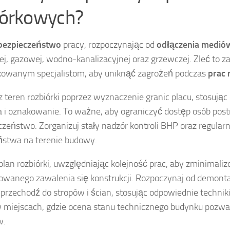
iórkowych?
bezpieczeństwo
pracy, rozpoczynając od
odłączenia medió
ej, gazowej, wodno-kanalizacyjnej oraz grzewczej. Zleć to z
kowanym specjalistom, aby uniknąć zagrożeń podczas
prac 
 teren rozbiórki poprzez wyznaczenie granic placu, stosują
a i oznakowanie. To ważne, aby ograniczyć dostęp osób post
czeństwo. Zorganizuj stały nadzór kontroli BHP oraz regular
ństwa na terenie budowy.
plan rozbiórki, uwzględniając kolejność prac, aby zminimali
lowanego zawalenia się konstrukcji. Rozpoczynaj od demont
przechodź do stropów i ścian, stosując odpowiednie technik
 miejscach, gdzie ocena stanu technicznego budynku pozwa
w.