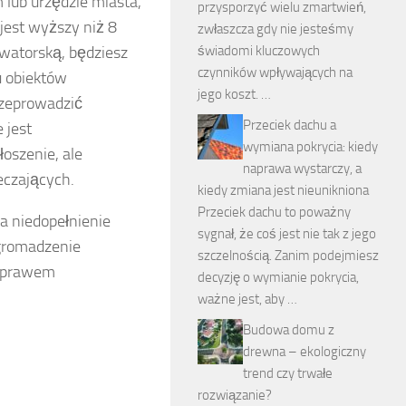
lub urzędzie miasta,
przysporzyć wielu zmartwień,
 jest wyższy niż 8
zwłaszcza gdy nie jesteśmy
rwatorską, będziesz
świadomi kluczowych
czynników wpływających na
u obiektów
jego koszt. …
rzeprowadzić
Przeciek dachu a
 jest
wymiana pokrycia: kiedy
oszenie, ale
naprawa wystarczy, a
eczających.
kiedy zmiana jest nieunikniona
Przeciek dachu to poważny
a niedopełnienie
sygnał, że coś jest nie tak z jego
Zgromadzenie
szczelnością. Zanim podejmiesz
z prawem
decyzję o wymianie pokrycia,
ważne jest, aby …
Budowa domu z
drewna – ekologiczny
trend czy trwałe
rozwiązanie?