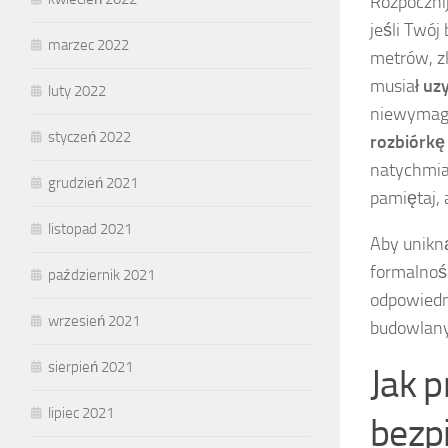
Rozpoczni
jeśli Twój
marzec 2022
metrów, zl
musiał
uzy
luty 2022
niewymaga
styczeń 2022
rozbiórkę
natychmias
grudzień 2021
pamiętaj, 
listopad 2021
Aby unikn
formalnoś
październik 2021
odpowied
wrzesień 2021
budowlany
sierpień 2021
Jak 
lipiec 2021
bezp