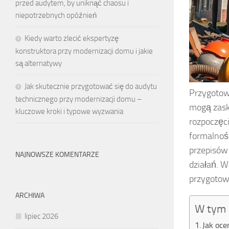
przed audytem, by uniknąć chaosu i
niepotrzebnych opóźnień
Kiedy warto zlecić ekspertyzę
konstruktora przy modernizacji domu i jakie
są alternatywy
Jak skutecznie przygotować się do audytu
Przygoto
technicznego przy modernizacji domu –
mogą zask
kluczowe kroki i typowe wyzwania
rozpoczęc
formalnoś
przepisów
NAJNOWSZE KOMENTARZE
działań. 
przygotow
ARCHIWA
W tym 
lipiec 2026
Jak oce