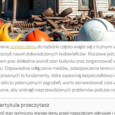
wanie
starego domu
do rozbiórki często wiąże się z licznymi
oczyć nawet doświadczonych budowlańców. Kluczowe jest,
iem prac dokładnie ocenić stan budynku oraz zorganizować 
ci. Odpowiednie odłączenie mediów, zabezpieczenie terenu i
 prawnych to fundamenty, które zapewnią bezpieczeństwo 
W obliczu potencjalnych zagrożeń, warto zainwestować czas 
anie, aby uniknąć nieprzewidzianych problemów podczas roz
artykule przeczytasz
nić stan techniczny starego domu przed rozpoczęciem odkrywek i 