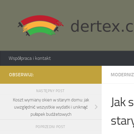
Skip to content
Współpraca i kontakt
OBSERWUJ:
MODERNIZ
NASTĘPNY POST
Jak 
Koszt wymiany okien w starym domu: jak
uwzględnić wszystkie wydatki i uniknąć
pułapek budżetowych
star
POPRZEDNI POST