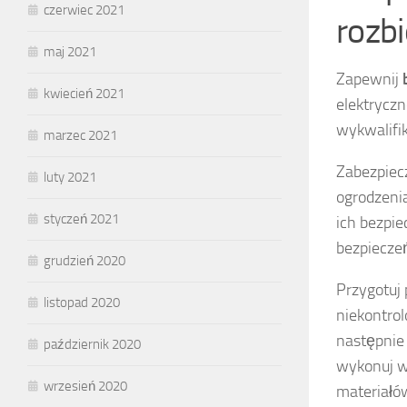
czerwiec 2021
rozb
maj 2021
Zapewnij
kwiecień 2021
elektryczn
wykwalifi
marzec 2021
Zabezpiecz
luty 2021
ogrodzeni
styczeń 2021
ich bezpie
bezpiecze
grudzień 2020
Przygotuj 
listopad 2020
niekontro
następnie 
październik 2020
wykonuj w
wrzesień 2020
materiałó