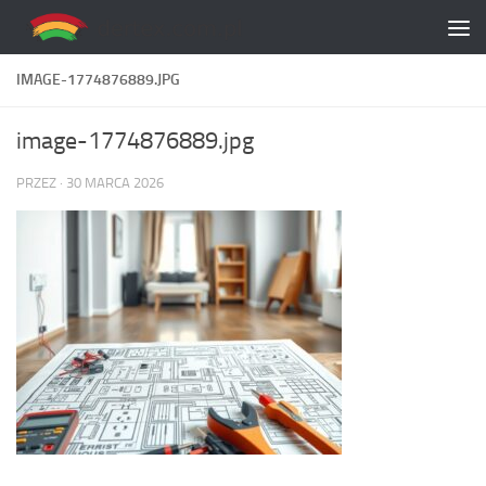
Skip to content
IMAGE-1774876889.JPG
image-1774876889.jpg
PRZEZ
·
30 MARCA 2026