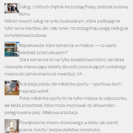
Usługi, z których chętnie korzystają Polacy podczas budowy
domu
Wśród nowych usług na rynku budowlanym, które podbijają nie
tylko serca klientów, ale i cały rynek, na szczególną uwagę zasługuje
kompleksowa budowa …
Najciekawsze stare kamienice w mieście — co warto
wiedzieć przed zakupem?
Stare kamienice to nie tylko świadectwa historii, ale także
niezwykle interesujące obiekty dla osób poszukujących unikalnego
miejsca do zamieszkania lub inwestycji. Ich …
Aranżacja pokoju dla miłośnika sportu – sportowy duch i
inspiracja wokół
Pokój miłośnika sportu to nie tylko miejsce do odpoczynku,
ale także przestrzeń, która może inspirować do aktywności i
pielęgnowania pasji. Właściwa aranżacja …
Powiększenie otworu drzwiowego w bloku: jak ocenić
szanse, koszty i bezpieczeństwo konstrukcji