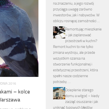
na znaczeniu, a jego rozwój
przyciąga uwagę zarówno
inwestorów, jak i nabywców. W
obliczu rosnącej zamożności …
Remontując mieszkanie
– jak zaplanować
przestrzeń w kuchni?
Remont kuchni to nie tylko
zmiana wystroju, ale przede
wszystkim szansa na
stworzenie funkcjonalnej i
estetycznej przestrzeni, która
spełni nasze codzienne
potrzeby. …
DNIA 2016
Ocieplenie starego
akami – kolce
domu a wilgoć – kiedy
Warszawa
zacząć osuszanie i jak
uniknąć typowych błędów