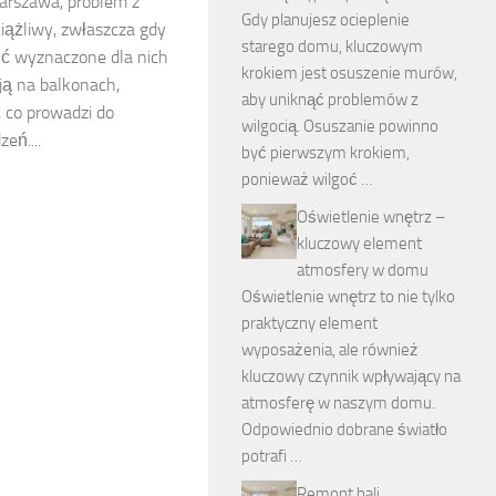
arszawa, problem z
Gdy planujesz ocieplenie
iążliwy, zwłaszcza gdy
starego domu, kluczowym
ć wyznaczone dla nich
krokiem jest osuszenie murów,
ją na balkonach,
aby uniknąć problemów z
 co prowadzi do
wilgocią. Osuszanie powinno
eń....
być pierwszym krokiem,
ponieważ wilgoć …
Oświetlenie wnętrz –
kluczowy element
atmosfery w domu
Oświetlenie wnętrz to nie tylko
praktyczny element
wyposażenia, ale również
kluczowy czynnik wpływający na
atmosferę w naszym domu.
Odpowiednio dobrane światło
potrafi …
Remont hali