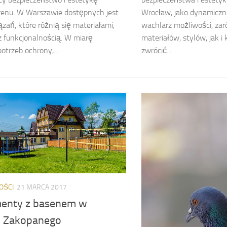
renu. W Warszawie dostępnych jest
Wrocław, jako dynamiczne
ązań, które różnią się materiałami,
wachlarz możliwości, za
z funkcjonalnością. W miarę
materiałów, stylów, jak i
otrzeb ochrony,...
zwrócić...
OŚCI
21 MARCA 2017
enty z basenem w
 Zakopanego