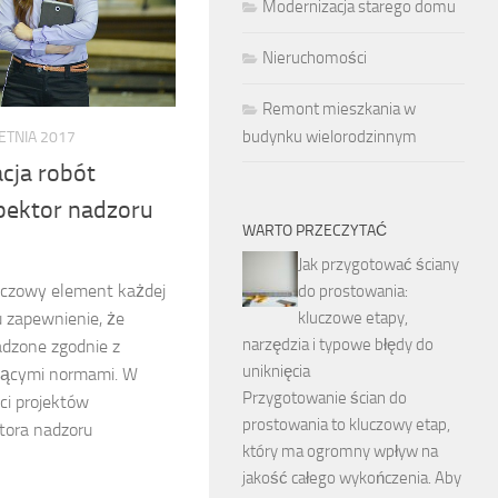
Modernizacja starego domu
Nieruchomości
Remont mieszkania w
budynku wielorodzinnym
ETNIA 2017
cja robót
pektor nadzoru
WARTO PRZECZYTAĆ
Jak przygotować ściany
luczowy element każdej
do prostowania:
kluczowe etapy,
 zapewnienie, że
narzędzia i typowe błędy do
adzone zgodnie z
uniknięcia
jącymi normami. W
Przygotowanie ścian do
ci projektów
prostowania to kluczowy etap,
tora nadzoru
który ma ogromny wpływ na
jakość całego wykończenia. Aby