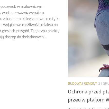
ypoczynek w malowniczym
, warto rozważyć wynajem
 z basenem, który zapewni nie tylko
e i wyjątkowe możliwości relaksu po
 górskich przygód. Tego typu obiekty
ują dostęp do dodatkowych...
BUDOWA I REMONT
21 GRU
Ochrona przed pt
przeciw ptakom 