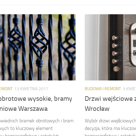
REMONT
13 KWIETNIA 2017
BUDOWA I REMONT
3 KWIE
obrotowe wysokie, bramy
Drzwi wejściowe 
eniowe Warszawa
Wrocław
wiednich bramek obrotowych i bram
Wybór drzwi wejściowyc
wych to kluczowy element
decyzja, która ma kluczo
cy bezpieczeństwo i estetykę
bezpieczeństwa i estetyk