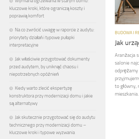
Wymiana ogrzewania w starym domu:
kluczowe kroki, które ograniczą koszty i
poprawią komfort
Na co zwrócić uwagę w raporcie z audytu:
BUDOWA I 
priorytety działań i typowe pułapki
Jak urzą
interpretacyjne
Aranżacja s
Jak właściwie przygotować dokumenty
salonie naj
przed audytem, by uniknąć chaosu i
odprężamy s
niepotrzebnych opóźnień
przyjmujemy
to główny,
Kiedy warto zlecić ekspertyzę
mieszkania.
konstruktora przy modernizacji domu i jakie
są alternatywy
Jak skutecznie przygotować się do audytu
technicznego przy modernizacji domu –
kluczowe kroki i typowe wyzwania