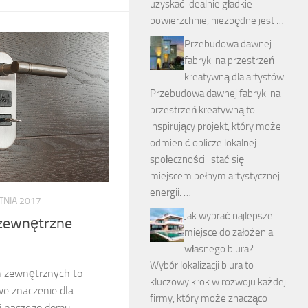
uzyskać idealnie gładkie
powierzchnie, niezbędne jest …
Przebudowa dawnej
fabryki na przestrzeń
kreatywną dla artystów
Przebudowa dawnej fabryki na
przestrzeń kreatywną to
inspirujący projekt, który może
odmienić oblicze lokalnej
społeczności i stać się
miejscem pełnym artystycznej
energii. …
TNIA 2017
Jak wybrać najlepsze
zewnętrzne
miejsce do założenia
własnego biura?
Wybór lokalizacji biura to
h zewnętrznych to
kluczowy krok w rozwoju każdej
we znaczenie dla
firmy, który może znacząco
i naszego domu.