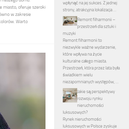
wpłynąć na jej sukces. Z jednej
 miasto, oferuje szeroki
strony, atrakcyjna lokalizacja …
równo w zakresie
Remont filharmonii –
 kolorów. Warto
przestrzeń dla sztuki i
muzyki
Remont filharmonii to
niezwykle ważne wydarzenie,
które wpływa na życie
kulturalne całego miasta.
Przestrzeń, która przez lata była
świadkiem wielu
niezapomnianych występów, …
Jakie są perspektywy
rozwoju rynku
nieruchomości
luksusowych?
Rynek nieruchomości
luksusowych w Polsce zyskuje