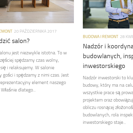
REMONT
20 PAŹDZIERNIKA 2017
BUDOWA I REMONT
28 KWI
dzić salon?
Nadzór i koordyna
alonu jest niezwykle istotna. To w
budowlanych, ins
częściej spędzamy czas wolny,
inwestorskiego
ię i relaksujemy. W salonie
 gości i spędzamy z nimi czas. Jest
Nadzór inwestorski to k
 reprezentacyjny element naszego
budowy, który ma na celu
 Właśnie dlatego...
wszystkie prace są prow
projektem oraz obowiązu
obliczu rosnącej złożonoś
budowlanych, rola inspek
inwestorskiego staje...