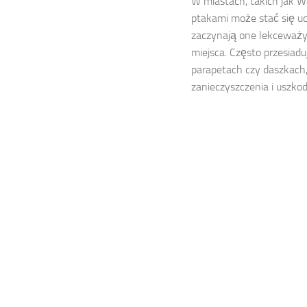
W miastach, takich jak W
ptakami może stać się uc
zaczynają one lekceważy
miejsca. Często przesiadu
parapetach czy daszkach,
zanieczyszczenia i uszkodz