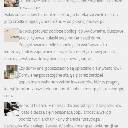
Jak poradzić sobie z hałasem sąsiadów? Wybierz najlepsze
rozwiązanie
Hałas od sąsiadów to problem, z którym boryka się wiele osób, a
jego źródła mogą być przeróżne – od głośnej muzyki po …
Jak przygotować podłoże podłogi do wyrównania: kluczowe
etapy i typowe pułapki przy modernizacji domu
Przygotowanie podłoża podłogi do wyrównania to
kluczowy krok w zapewnieniu trwałości i estetyki nowej posadzki.
Zanim przystąpisz do wyrównania, upewnij się, że …
Czy domy energooszczędne są opłacalne dla inwestorów?
Domy energooszczędne stają się coraz bardziej
popularnym wyborem wśród inwestorów, którzy pragną
łączyć komfort z oszczędnościami. W obliczu rosnących cen energii,
coraz …
Remont hostelu – miejsce dla podróżnych i backpackerów
Hostele cieszą się niesłabnącą popularnością wśród
podróżnych, a ich unikalny charakter przyciąga
backpackerów z całego świata. W obliczu rosnącej konkurencji na