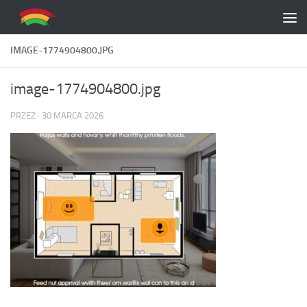
Skip to content
IMAGE-1774904800.JPG
image-1774904800.jpg
PRZEZ
·
30 MARCA 2026