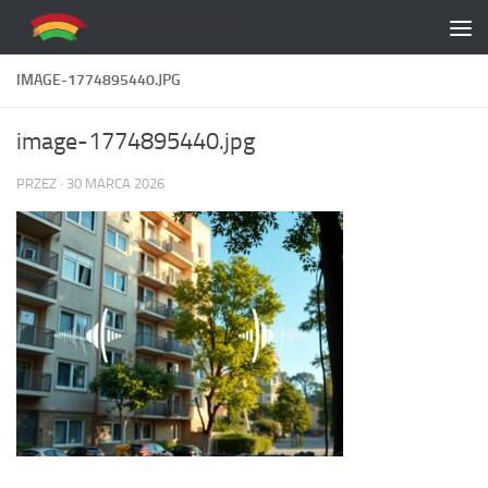
Skip to content
IMAGE-1774895440.JPG
image-1774895440.jpg
PRZEZ
·
30 MARCA 2026