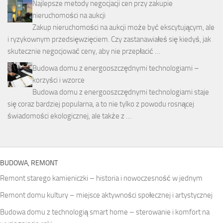
Najlepsze metody negocjacji cen przy zakupie
nieruchomości na aukcji
Zakup nieruchomości na aukcji może być ekscytującym, ale
i ryzykownym przedsięwzięciem. Czy zastanawiałeś się kiedyś, jak
skutecznie negocjować ceny, aby nie przepłacić …
Budowa domu z energooszczędnymi technologiami –
korzyści i wzorce
Budowa domu z energooszczędnymi technologiami staje
się coraz bardziej popularna, a to nie tylko z powodu rosnącej
świadomości ekologicznej, ale także z …
BUDOWA, REMONT
Remont starego kamieniczki – historia i nowoczesność w jednym
Remont domu kultury – miejsce aktywności społecznej i artystycznej
Budowa domu z technologią smart home – sterowanie i komfort na