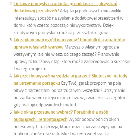
Ciekawe pomysły na adaptację poddasza – jak zyskać
dodatkową przestrzeń?
Adaptacja poddasza to niezwykle
interesujący sposób na zyskanie dodatkowej przestrzeni w
domu, który często pozostaje niewykorzystany. Dzięki
kreatywnym pomysłom można przekształcić go w...
Jak zaplanować ogród warzywny? Poradnik dla amatorów
uprawy własnych warzyw
Marzysz o własnym ogrodzie
warzywnym, ale nie wiesz, od czego zacząć? Planowanie
uprawy to kluczowy etap, który może zadecydować o sukcesie
Twojego projektu....
Jak przechowywać narzędzia w garażu? Skuteczne metody
na utrzymanie porządku
Czy Twój garaż przypomina pole
bitwy z narzędziami porozrzucanymi wszędzie? Utrzymanie
porządku w tym miejscu może być wyzwaniem, szczególnie
gdy brakuje odpowiednich metod...
Jakie okna przesuwne wybrać? Poradnik dla osób
budujących i remontujących
Wybór odpowiednich okien
przesuwnych to decyzja, która może znacząco wpłynąć na
funkcjonalność oraz estetykę Twojego wnętrza. Te