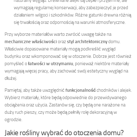
naturalny wygląd. Drewniane alejki są ciepłe i przyjemne, ale
wymagają regularnej konserwacji, aby zabezpieczyć je przed
działaniem wilgoci i szkodników. Różne gatunki drewna różnią
się trwałością oraz odpornością na warunki atmosferyczne.
Przy wyborze materiałów warto zwrócić uwagę także na
mechaniczne właściwości
oraz
styl architektoniczny
domu.
Właściwie dopasowane materiały mogą podkreślić wygląd
budynku oraz wkomponować się w otoczenie. Dobrze jest również
pomyśleć o
łatwości w utrzymaniu
, ponieważ niektóre materiały
wymagają więcej pracy, aby zachować swój estetyczny wygląd na
dłużej.
Pamiętaj, aby także uwzględnić
funkcjonalność
chodników i alejek.
Wybierz materiały, które będą odpowiednie do przewidywanego
obciążenia oraz użycia. Zastanów się, czy będą one narażone na
duży ruch pieszy, czy może będą pełniły rolę dekoracyjną w
ogrodzie.
Jakie rośliny wybrać do otoczenia domu?