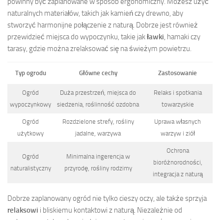
powinny być zaplanowane w sposób ergonomiczny. Możesz użyć
naturalnych materiałów, takich jak kamień czy drewno, aby
stworzyć harmonijne połączenie z naturą. Dobrze jest również
przewidzieć miejsca do wypoczynku, takie jak
ławki
, hamaki czy
tarasy, gdzie można zrelaksować się na świeżym powietrzu.
Typ ogrodu
Główne cechy
Zastosowanie
Ogród
Duża przestrzeń, miejsca do
Relaks i spotkania
wypoczynkowy
siedzenia, roślinność ozdobna
towarzyskie
Ogród
Rozdzielone strefy, rośliny
Uprawa własnych
użytkowy
jadalne, warzywa
warzyw i ziół
Ochrona
Ogród
Minimalna ingerencja w
bioróżnorodności,
naturalistyczny
przyrodę, rośliny rodzimy
integracja z naturą
Dobrze zaplanowany ogród nie tylko cieszy oczy, ale także sprzyja
relaksowi
i bliskiemu kontaktowi z naturą. Niezależnie od