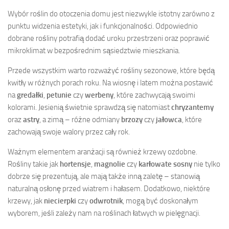
Wybór roślin do otoczenia domu jest niezwykle istotny zarówno z
punktu widzenia estetyki, jak i funkcjonalności. Odpowiednio
dobrane rośliny potrafią dodać uroku przestrzeni oraz poprawić
mikroklimat w bezpośrednim sąsiedztwie mieszkania.
Przede wszystkim warto rozważyć rośliny sezonowe, które będą
kwitły w różnych porach roku. Na wiosnę i latem można postawić
na
gredałki
,
petunie
czy
werbeny
, które zachwycają swoimi
kolorami. Jesienią świetnie sprawdzą się natomiast
chryzantemy
oraz
astry
, a zimą – różne odmiany
brzozy
czy
jałowca
, które
zachowają swoje walory przez cały rok.
Ważnym elementem aranżacji są również krzewy ozdobne.
Rośliny takie jak
hortensje
,
magnolie
czy
karłowate sosny
nie tylko
dobrze się prezentują, ale mają także inną zaletę – stanowią
naturalną osłonę przed wiatrem i hałasem. Dodatkowo, niektóre
krzewy, jak
niecierpki
czy
odwrotnik
, mogą być doskonałym
wyborem, jeśli zależy nam na roślinach łatwych w pielęgnacji.