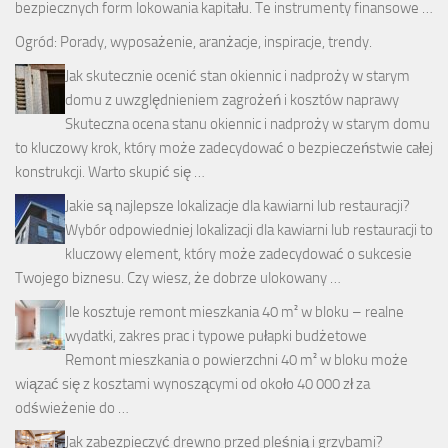
bezpiecznych form lokowania kapitału. Te instrumenty finansowe …
Ogród: Porady, wyposażenie, aranżacje, inspiracje, trendy.
Jak skutecznie ocenić stan okiennic i nadproży w starym
domu z uwzględnieniem zagrożeń i kosztów naprawy
Skuteczna ocena stanu okiennic i nadproży w starym domu
to kluczowy krok, który może zadecydować o bezpieczeństwie całej
konstrukcji. Warto skupić się …
Jakie są najlepsze lokalizacje dla kawiarni lub restauracji?
Wybór odpowiedniej lokalizacji dla kawiarni lub restauracji to
kluczowy element, który może zadecydować o sukcesie
Twojego biznesu. Czy wiesz, że dobrze ulokowany …
Ile kosztuje remont mieszkania 40 m² w bloku – realne
wydatki, zakres prac i typowe pułapki budżetowe
Remont mieszkania o powierzchni 40 m² w bloku może
wiązać się z kosztami wynoszącymi od około 40 000 zł za
odświeżenie do …
Jak zabezpieczyć drewno przed pleśnią i grzybami?