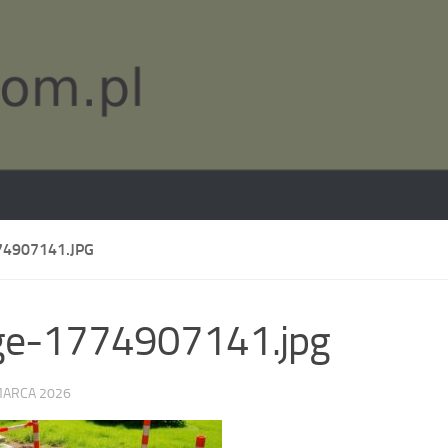
4907141.JPG
ge-1774907141.jpg
MARCA 2026