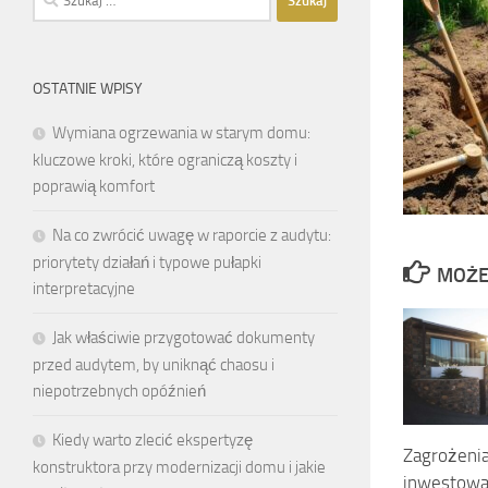
OSTATNIE WPISY
Wymiana ogrzewania w starym domu:
kluczowe kroki, które ograniczą koszty i
poprawią komfort
Na co zwrócić uwagę w raporcie z audytu:
priorytety działań i typowe pułapki
MOŻE
interpretacyjne
Jak właściwie przygotować dokumenty
przed audytem, by uniknąć chaosu i
niepotrzebnych opóźnień
Kiedy warto zlecić ekspertyzę
Zagrożenia
konstruktora przy modernizacji domu i jakie
inwestowa