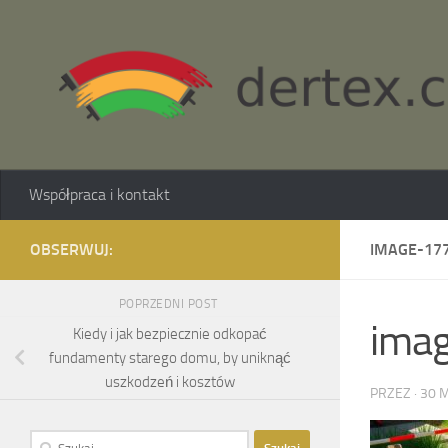
Skip to content
Współpraca i kontakt
OBSERWUJ:
IMAGE-177
POPRZEDNI POST
ima
Kiedy i jak bezpiecznie odkopać
fundamenty starego domu, by uniknąć
uszkodzeń i kosztów
PRZEZ
·
30 
Szukaj: