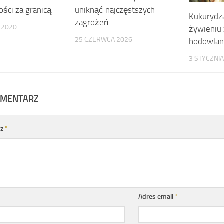
ści za granicą
uniknąć najczęstszych
Kukurydza
zagrożeń
 2020
żywieniu 
25 CZERWCA 2026
hodowlan
3 STYCZNIA
OMENTARZ
rz
*
Adres email
*