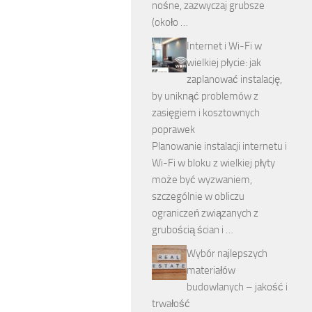
nośne, zazwyczaj grubsze
(około …
Internet i Wi-Fi w
wielkiej płycie: jak
zaplanować instalację,
by uniknąć problemów z
zasięgiem i kosztownych
poprawek
Planowanie instalacji internetu i
Wi-Fi w bloku z wielkiej płyty
może być wyzwaniem,
szczególnie w obliczu
ograniczeń związanych z
grubością ścian i …
Wybór najlepszych
materiałów
budowlanych – jakość i
trwałość