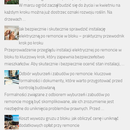
W marcu ogród zaczął budzić się do życia i w kwietniu na
każdym kroku można już dostrzec oznaki rozwoju roślin. Na
drzewach …
Jak bezpiecznie i skutecznie sprawdzić instalację
elektryczną po remoncie w bloku – praktyczny przewodnik
krok po kroku
Przeprowadzenie przeglądu instalacji elektrycznej po remoncie w
bloku to kluczowy krok, który zapewnia bezpieczeństwo
mieszkańców. Aby skutecznie i bezpiecznie ocenić stan instalacji, …
Odbiór wyburzeń i zabudów po remoncie: kluczowe
formalności i dokumenty, które warto przygotować przed
kontrolą budowlaną
Formalności związane z odbiorem wyburzeń i zabudów po
remoncie mogą być skomplikowane, ale ich zrozumienie jest
niezbędne do uniknięcia problemów prawnych. Przed …
Koszt wywozu gruzu z bloku: jak obliczyć cenę i uniknąć
dodatkowych opłat przy remoncie