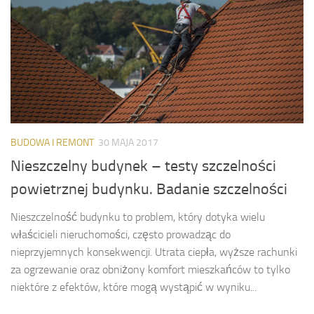
BUDOWA I REMONT
30 MAJA 2017
Nieszczelny budynek – testy szczelności
powietrznej budynku. Badanie szczelności
Nieszczelność budynku to problem, który dotyka wielu
właścicieli nieruchomości, często prowadząc do
nieprzyjemnych konsekwencji. Utrata ciepła, wyższe rachunki
za ogrzewanie oraz obniżony komfort mieszkańców to tylko
niektóre z efektów, które mogą wystąpić w wyniku...