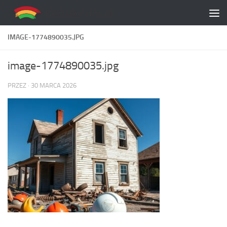
Skip to content
IMAGE-1774890035.JPG
image-1774890035.jpg
PRZEZ
·
30 MARCA 2026