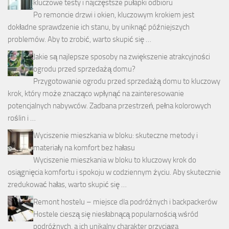
kluczowe testy i najczęstsze pułapki odbioru
Po remoncie drzwi i okien, kluczowym krokiem jest
dokładne sprawdzenie ich stanu, by uniknąć późniejszych
problemów. Aby to zrobić, warto skupić się …
Jakie są najlepsze sposoby na zwiększenie atrakcyjności
ogrodu przed sprzedażą domu?
Przygotowanie ogrodu przed sprzedażą domu to kluczowy
krok, który może znacząco wpłynąć na zainteresowanie
potencjalnych nabywców. Zadbana przestrzeń, pełna kolorowych
roślin i …
Wyciszenie mieszkania w bloku: skuteczne metody i
materiały na komfort bez hałasu
Wyciszenie mieszkania w bloku to kluczowy krok do
osiągnięcia komfortu i spokoju w codziennym życiu. Aby skutecznie
zredukować hałas, warto skupić się …
Remont hostelu – miejsce dla podróżnych i backpackerów
Hostele cieszą się niesłabnącą popularnością wśród
podróżnych, a ich unikalny charakter przyciąga