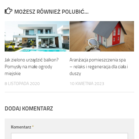
MOŻESZ RÓWNIEŻ POLUBIĆ…
Jak zielono urządzić balkon?
Aranżacja pomieszczenia spa
Pomysły na małe ogrody
– relaks i regeneracja dla ciała i
miejskie
duszy
8 LISTOPADA 2020
10 KWIETNIA 2023
DODAJ KOMENTARZ
Komentarz
*