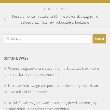
POPRZEDNI POST
Koszt remontu mieszkania 80m² w bloku: jak uwzględnić
zakres prac, materiały i robociznę w budżecie
Szukaj:
OSTATNIE WPISY
Wymiana ogrzewania w starym domu: kluczowe kroki, które
ograniczą koszty i poprawią komfort
Na co zwrócić uwagę w raporcie z audytu: priorytety działań i
typowe pułapki interpretacyjne
Jak właściwie przygotować dokumenty przed audytem, by
uniknąć chaosu i niepotrzebnych opóźnień