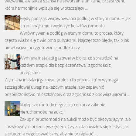
wyzwanie, ale także szansa na stworzenie unikalnej przestrzeni,
która harmonijnie wpisuje się w otaczający …
Błędy podczas wyrównywania podłóg w starym domu – jak
ich uniknąć i nie zwiększyć kosztów remontu
Wyrównywanie podłóg w starym domu to proces, który
często wiąże się z wieloma pułapkami. Najczęstsze błędy, takie jak
niewłaściwe przygotowanie podłoża czy …
Wymiana instalacji gazowej w bloku: co sprawdzić na
każdym etapie dla bezpieczeństwa i zgodności z
przepisami
Wymiana instalacji gazowej w bloku to proces, który wymaga
szczegółowej uwagi na każdym etapie, aby zapewnić
bezpieczeństwo mieszkańców oraz zgodność z obowiązującymi …
Najlepsze metody negocjacji cen przy zakupie
nieruchomości na aukcji
Zakup nieruchomości na aukcji może być ekscytującym, ale
i ryzykownym przedsięwzięciem. Czy zastanawiałeś się kiedyś, jak
skutecznie negocjować ceny, aby nie przepłacić …