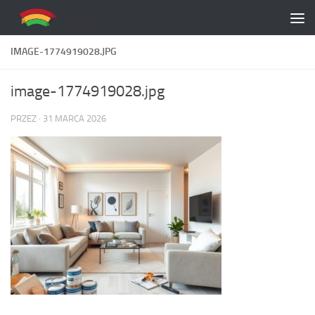
Skip to content
IMAGE-1774919028.JPG
image-1774919028.jpg
PRZEZ
·
31 MARCA 2026