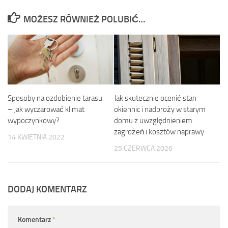
MOŻESZ RÓWNIEŻ POLUBIĆ…
Sposoby na ozdobienie tarasu
Jak skutecznie ocenić stan
– jak wyczarować klimat
okiennic i nadproży w starym
wypoczynkowy?
domu z uwzględnieniem
zagrożeń i kosztów naprawy
14 KWIETNIA 2022
25 CZERWCA 2026
DODAJ KOMENTARZ
Komentarz
*