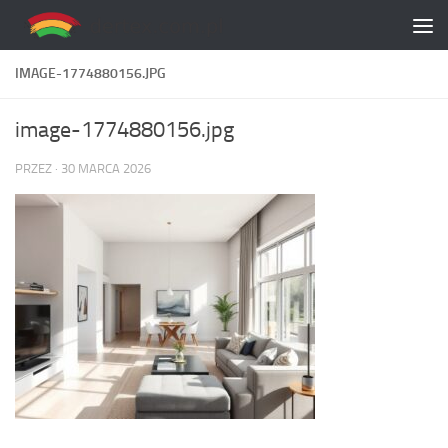
Skip to content
IMAGE-1774880156.JPG
image-1774880156.jpg
PRZEZ
·
30 MARCA 2026