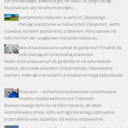
być przytłaczające, zwłaszcza gdy nie wiesz, od czego zacząć.
Kluczowe jest, aby na samym początku …
Apartamenty z basenem w centrum Zakopanego
Planując wypoczynek w malowniczym Zakopanem, warto
rozważyć wynajem apartamentu z basenem, który zapewni nie
tylko komfort, ale i wyjątkowe możliwości relaksu po …
Jakie drzwi przesuwne wybrać do garderoby? Poradnik dla
osób planujących funkcjonalną przestrzeń
Wybór drzwi przesuwnych do garderoby to nie tylko kwestia
estetyki, ale przede wszystkim funkcjonalności. Odpowiednie
wymiary, materiały oraz systemy prowadzenia mogą zadecydować
…
Nowy dom – architektura budownictwo i projektowanie.
Projekty instalacji elektrycznych Trójmiasto
Budowa nowego domu to nie tylko marzenie, ale także
skomplikowany proces, który wymaga starannego planowania i
przemyślenia wielu aspektów. Od wyboru odpowiedniej …