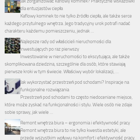
Jak zorganizować kaflowy kominek? Praktyczne wskazówki
dla entuzjastów ciepła
Kaflowy kominek to nie tylko źródło ciepła, ale także serce
każdego przytulnego wnętrza. Jego tradycyjny urok potrafi nadać
charakteru każdemu pomieszczeniu, jednak …
Najlepsze rady od właścicieli nieruchomości dla
inwestujących po raz pierwszy
Inwestowanie w nieruchomości to ekscytująca, ale także
skomplikowana dziedzina, szczególnie dla osób, które stawiają
pierwsze kroki w tym świecie. Właściwy wybór lokalizacji, …
Jak wykorzystać przestrzeń pod schodami? Inspiracje na
funkcjonalne rozwiązania
Przestrzeń pod schodami to często niedoceniane miejsce,
które może zyskać na funkcjonalności i stylu. Wiele osób nie zdaje
sobie sprawy, jak wiele …
Remont wnętrza biura – ergonomia i efektywność pracy
Remont wnętrza biura to nie tylko kwestia estetyki, ale
przede wszystkim wpływu na komfort i efektywność pracy.