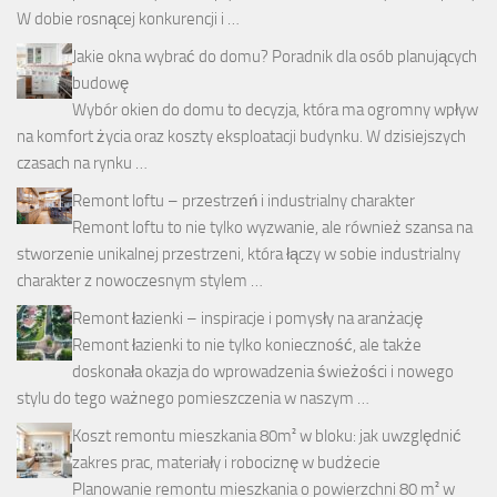
W dobie rosnącej konkurencji i …
Jakie okna wybrać do domu? Poradnik dla osób planujących
budowę
Wybór okien do domu to decyzja, która ma ogromny wpływ
na komfort życia oraz koszty eksploatacji budynku. W dzisiejszych
czasach na rynku …
Remont loftu – przestrzeń i industrialny charakter
Remont loftu to nie tylko wyzwanie, ale również szansa na
stworzenie unikalnej przestrzeni, która łączy w sobie industrialny
charakter z nowoczesnym stylem …
Remont łazienki – inspiracje i pomysły na aranżację
Remont łazienki to nie tylko konieczność, ale także
doskonała okazja do wprowadzenia świeżości i nowego
stylu do tego ważnego pomieszczenia w naszym …
Koszt remontu mieszkania 80m² w bloku: jak uwzględnić
zakres prac, materiały i robociznę w budżecie
Planowanie remontu mieszkania o powierzchni 80 m² w