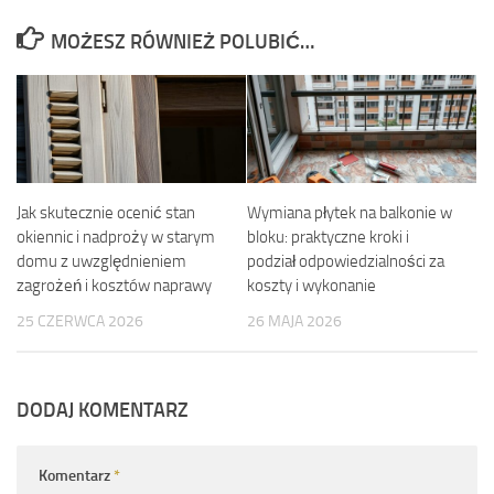
MOŻESZ RÓWNIEŻ POLUBIĆ…
Jak skutecznie ocenić stan
Wymiana płytek na balkonie w
okiennic i nadproży w starym
bloku: praktyczne kroki i
domu z uwzględnieniem
podział odpowiedzialności za
zagrożeń i kosztów naprawy
koszty i wykonanie
25 CZERWCA 2026
26 MAJA 2026
DODAJ KOMENTARZ
Komentarz
*