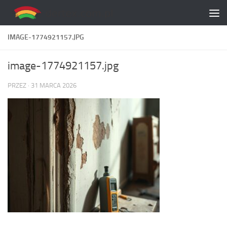
Skip to content
IMAGE-1774921157.JPG
image-1774921157.jpg
PRZEZ
·
31 MARCA 2026