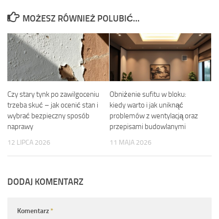
MOŻESZ RÓWNIEŻ POLUBIĆ…
Czy stary tynk po zawilgoceniu
Obniżenie sufitu w bloku:
trzeba skuć – jak ocenić stan i
kiedy warto i jak uniknąć
wybrać bezpieczny sposób
problemów z wentylacją oraz
naprawy
przepisami budowlanymi
12 LIPCA 2026
11 MAJA 2026
DODAJ KOMENTARZ
Komentarz
*