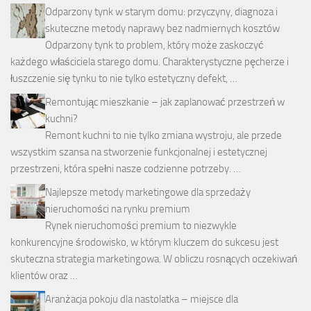
Odparzony tynk w starym domu: przyczyny, diagnoza i
skuteczne metody naprawy bez nadmiernych kosztów
Odparzony tynk to problem, który może zaskoczyć
każdego właściciela starego domu. Charakterystyczne pęcherze i
łuszczenie się tynku to nie tylko estetyczny defekt, …
Remontując mieszkanie – jak zaplanować przestrzeń w
kuchni?
Remont kuchni to nie tylko zmiana wystroju, ale przede
wszystkim szansa na stworzenie funkcjonalnej i estetycznej
przestrzeni, która spełni nasze codzienne potrzeby. …
Najlepsze metody marketingowe dla sprzedaży
nieruchomości na rynku premium
Rynek nieruchomości premium to niezwykle
konkurencyjne środowisko, w którym kluczem do sukcesu jest
skuteczna strategia marketingowa. W obliczu rosnących oczekiwań
klientów oraz …
Aranżacja pokoju dla nastolatka – miejsce dla