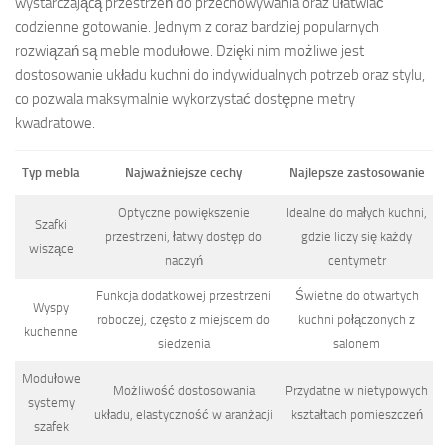
wystarczającą przestrzeń do przechowywania oraz ułatwiać
codzienne gotowanie. Jednym z coraz bardziej popularnych
rozwiązań są meble modułowe. Dzięki nim możliwe jest
dostosowanie układu kuchni do indywidualnych potrzeb oraz stylu,
co pozwala maksymalnie wykorzystać dostępne metry
kwadratowe.
Typ mebla
Najważniejsze cechy
Najlepsze zastosowanie
Optyczne powiększenie
Idealne do małych kuchni,
Szafki
przestrzeni, łatwy dostęp do
gdzie liczy się każdy
wiszące
naczyń
centymetr
Funkcja dodatkowej przestrzeni
Świetne do otwartych
Wyspy
roboczej, często z miejscem do
kuchni połączonych z
kuchenne
siedzenia
salonem
Modułowe
Możliwość dostosowania
Przydatne w nietypowych
systemy
układu, elastyczność w aranżacji
kształtach pomieszczeń
szafek