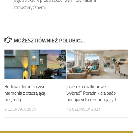
jego struktury przed szkodliwymi czynnikami
atmosferycznymi....
MOŻESZ RÓWNIEŻ POLUBIĆ…
Budowa domu na wsi –
Jakie okna balkonowe
harmonia z otaczającą
wybrać? Poradnik dla osób
przyrodą
budujących i remontujących
3 CZERWCA 2021
15 CZERWCA 2021