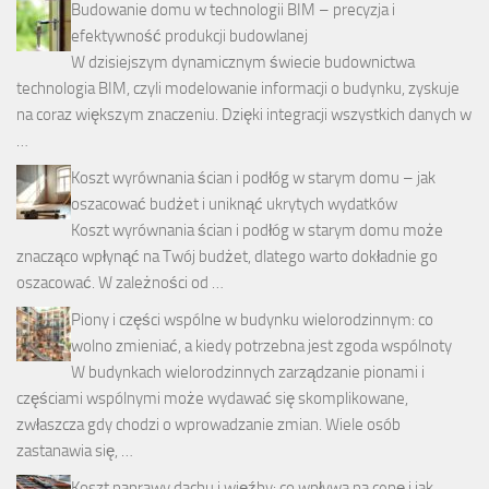
Budowanie domu w technologii BIM – precyzja i
efektywność produkcji budowlanej
W dzisiejszym dynamicznym świecie budownictwa
technologia BIM, czyli modelowanie informacji o budynku, zyskuje
na coraz większym znaczeniu. Dzięki integracji wszystkich danych w
…
Koszt wyrównania ścian i podłóg w starym domu – jak
oszacować budżet i uniknąć ukrytych wydatków
Koszt wyrównania ścian i podłóg w starym domu może
znacząco wpłynąć na Twój budżet, dlatego warto dokładnie go
oszacować. W zależności od …
Piony i części wspólne w budynku wielorodzinnym: co
wolno zmieniać, a kiedy potrzebna jest zgoda wspólnoty
W budynkach wielorodzinnych zarządzanie pionami i
częściami wspólnymi może wydawać się skomplikowane,
zwłaszcza gdy chodzi o wprowadzanie zmian. Wiele osób
zastanawia się, …
Koszt naprawy dachu i więźby: co wpływa na cenę i jak