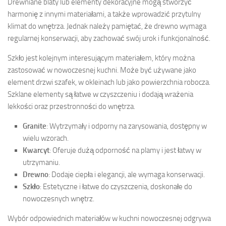
Drewniane blaty lub elementy dekoracyjne mogą stworzyć
harmonię z innymi materiałami, a także wprowadzić przytulny
klimat do wnętrza. Jednak należy pamiętać, że drewno wymaga
regularnej konserwacji, aby zachować swój urok i funkcjonalność.
Szkło jest kolejnym interesującym materiałem, który można
zastosować w nowoczesnej kuchni. Może być używane jako
element drzwi szafek, w okleinach lub jako powierzchnia robocza.
Szklane elementy są łatwe w czyszczeniu i dodają wrażenia
lekkości oraz przestronności do wnętrza.
Granite
: Wytrzymały i odporny na zarysowania, dostępny w
wielu wzorach.
Kwarcyt
: Oferuje dużą odporność na plamy i jest łatwy w
utrzymaniu.
Drewno
: Dodaje ciepła i elegancji, ale wymaga konserwacji.
Szkło
: Estetyczne i łatwe do czyszczenia, doskonałe do
nowoczesnych wnętrz.
Wybór odpowiednich materiałów w kuchni nowoczesnej odgrywa