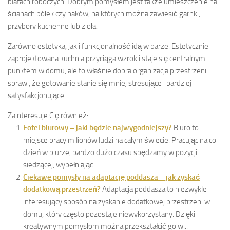
blatach roboczych. Dobrym pomysłem jest także umieszczenie na
ścianach półek czy haków, na których można zawiesić garnki,
przybory kuchenne lub zioła.
Zarówno estetyka, jak i funkcjonalność idą w parze. Estetycznie
zaprojektowana kuchnia przyciąga wzrok i staje się centralnym
punktem w domu, ale to właśnie dobra organizacja przestrzeni
sprawi, że gotowanie stanie się mniej stresujące i bardziej
satysfakcjonujące.
Zainteresuje Cię również:
Fotel biurowy – jaki będzie najwygodniejszy?
Biuro to
miejsce pracy milionów ludzi na całym świecie. Pracując na co
dzień w biurze, bardzo dużo czasu spędzamy w pozycji
siedzącej, wypełniając...
Ciekawe pomysły na adaptację poddasza – jak zyskać
dodatkową przestrzeń?
Adaptacja poddasza to niezwykle
interesujący sposób na zyskanie dodatkowej przestrzeni w
domu, który często pozostaje niewykorzystany. Dzięki
kreatywnym pomysłom można przekształcić go w...