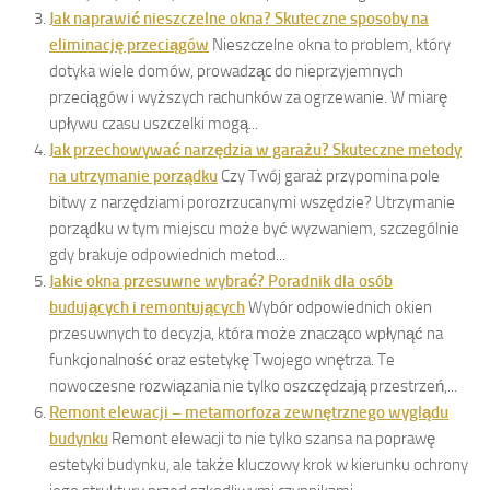
Jak naprawić nieszczelne okna? Skuteczne sposoby na
eliminację przeciągów
Nieszczelne okna to problem, który
dotyka wiele domów, prowadząc do nieprzyjemnych
przeciągów i wyższych rachunków za ogrzewanie. W miarę
upływu czasu uszczelki mogą...
Jak przechowywać narzędzia w garażu? Skuteczne metody
na utrzymanie porządku
Czy Twój garaż przypomina pole
bitwy z narzędziami porozrzucanymi wszędzie? Utrzymanie
porządku w tym miejscu może być wyzwaniem, szczególnie
gdy brakuje odpowiednich metod...
Jakie okna przesuwne wybrać? Poradnik dla osób
budujących i remontujących
Wybór odpowiednich okien
przesuwnych to decyzja, która może znacząco wpłynąć na
funkcjonalność oraz estetykę Twojego wnętrza. Te
nowoczesne rozwiązania nie tylko oszczędzają przestrzeń,...
Remont elewacji – metamorfoza zewnętrznego wyglądu
budynku
Remont elewacji to nie tylko szansa na poprawę
estetyki budynku, ale także kluczowy krok w kierunku ochrony