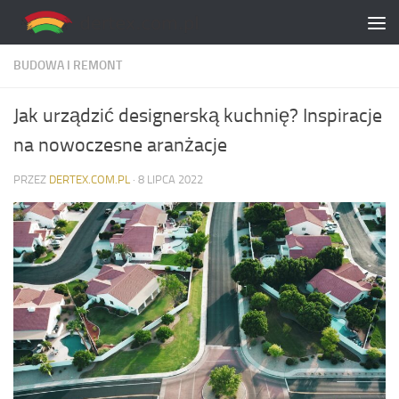
Skip to content
BUDOWA I REMONT
Jak urządzić designerską kuchnię? Inspiracje
na nowoczesne aranżacje
PRZEZ
DERTEX.COM.PL
·
8 LIPCA 2022