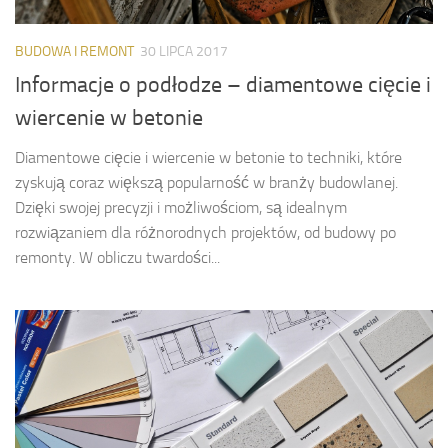
BUDOWA I REMONT
30 LIPCA 2017
Informacje o podłodze – diamentowe cięcie i
wiercenie w betonie
Diamentowe cięcie i wiercenie w betonie to techniki, które
zyskują coraz większą popularność w branży budowlanej.
Dzięki swojej precyzji i możliwościom, są idealnym
rozwiązaniem dla różnorodnych projektów, od budowy po
remonty. W obliczu twardości...