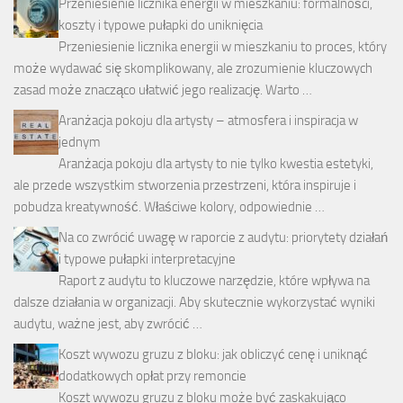
Przeniesienie licznika energii w mieszkaniu: formalności,
koszty i typowe pułapki do uniknięcia
Przeniesienie licznika energii w mieszkaniu to proces, który
może wydawać się skomplikowany, ale zrozumienie kluczowych
zasad może znacząco ułatwić jego realizację. Warto …
Aranżacja pokoju dla artysty – atmosfera i inspiracja w
jednym
Aranżacja pokoju dla artysty to nie tylko kwestia estetyki,
ale przede wszystkim stworzenia przestrzeni, która inspiruje i
pobudza kreatywność. Właściwe kolory, odpowiednie …
Na co zwrócić uwagę w raporcie z audytu: priorytety działań
i typowe pułapki interpretacyjne
Raport z audytu to kluczowe narzędzie, które wpływa na
dalsze działania w organizacji. Aby skutecznie wykorzystać wyniki
audytu, ważne jest, aby zwrócić …
Koszt wywozu gruzu z bloku: jak obliczyć cenę i uniknąć
dodatkowych opłat przy remoncie
Koszt wywozu gruzu z bloku może być zaskakująco